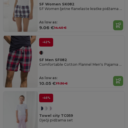
SF Women SK082
SF Women ljetne flanelaste kratke pidžama hlače s volančićima
As low as:
9.06 €
14.40 €
-42%
SF Men SF082
Comfortable Cotton Flannel Men's Pajama Shorts
As low as:
10.05 €
17.30 €
-46%
Towel city TC059
Dječji pidžama set