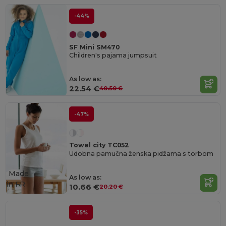
-44%
SF Mini SM470
Children's pajama jumpsuit
As low as:
22.54 €
40.50 €
-47%
Towel city TC052
Udobna pamučna ženska pidžama s torbom
Made
As low as:
in
FR
10.66 €
20.20 €
-35%