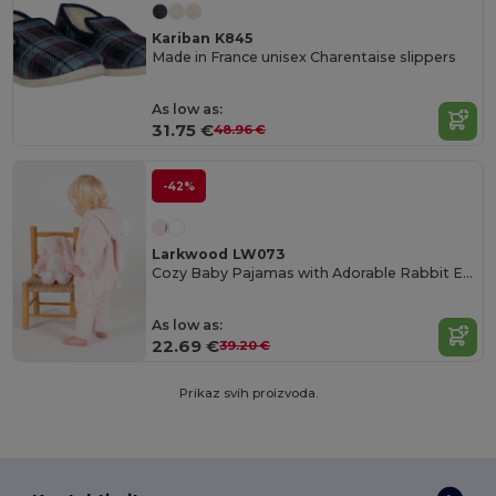
Kariban K845
Made in France unisex Charentaise slippers
As low as:
31.75 €
48.96 €
-42%
Larkwood LW073
Cozy Baby Pajamas with Adorable Rabbit Ears
As low as:
22.69 €
39.20 €
Prikaz svih proizvoda.