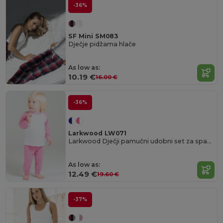
-36%
SF Mini SM083
Dječje pidžama hlače
As low as:
10.19 €
16.00 €
-36%
Larkwood LW071
Larkwood Dječji pamučni udobni set za spavanje
As low as:
12.49 €
19.60 €
-37%