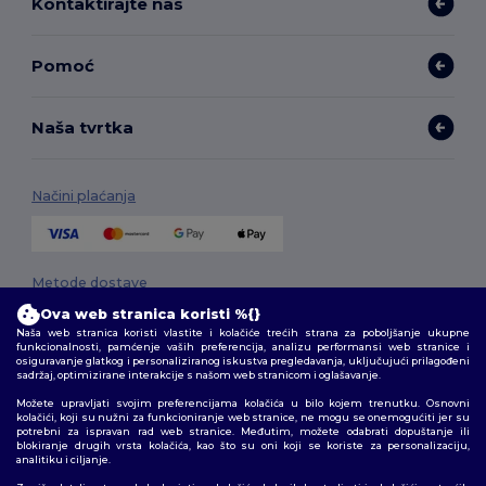
Kontaktirajte nas
Pomoć
Naša tvrtka
Načini plaćanja
Metode dostave
Ova web stranica koristi %{}
Naša web stranica koristi vlastite i kolačiće trećih strana za poboljšanje ukupne
funkcionalnosti, pamćenje vaših preferencija, analizu performansi web stranice i
osiguravanje glatkog i personaliziranog iskustva pregledavanja, uključujući prilagođeni
sadržaj, optimizirane interakcije s našom web stranicom i oglašavanje.
Možete upravljati svojim preferencijama kolačića u bilo kojem trenutku. Osnovni
kolačići, koji su nužni za funkcioniranje web stranice, ne mogu se onemogućiti jer su
potrebni za ispravan rad web stranice. Međutim, možete odabrati dopuštanje ili
Pratite nas
blokiranje drugih vrsta kolačića, kao što su oni koji se koriste za personalizaciju,
analitiku i ciljanje.