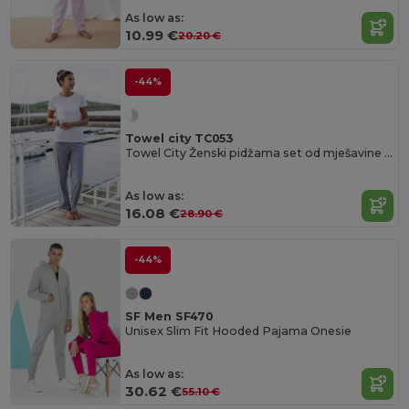
As low as:
10.99 €
20.20 €
-44%
Towel city TC053
Towel City Ženski pidžama set od mješavine pamuka
As low as:
16.08 €
28.90 €
-44%
SF Men SF470
Unisex Slim Fit Hooded Pajama Onesie
As low as:
30.62 €
55.10 €