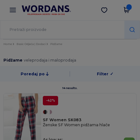
×
Aplikacija Wordans
Preuzmi app
Bolje cijene u aplikaciji!
Home
Basic Odjeća | Dodaci
Pidžame
Pidžame
veleprodaja i maloprodaja
Poredaj po
Filter
✓
14 results.
-42%
SF Women SK083
Ženske SF Women pidžama hlače
As low as: