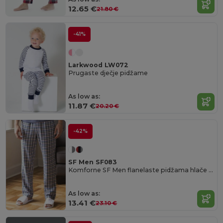
12.65 €
21.80 €
-41%
Larkwood LW072
Prugaste dječje pidžame
As low as:
11.87 €
20.20 €
-42%
SF Men SF083
Komforne SF Men flanelaste pidžama hlače za muškarce
As low as:
13.41 €
23.10 €