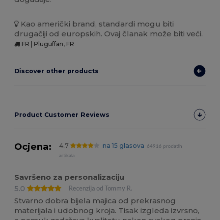
Kao američki brand, standardi mogu biti
drugačiji od europskih. Ovaj članak može biti veći.
FR | Pluguffan, FR
Discover other products
Product Customer Reviews
Ocjena:
4.7
na 15 glasova
64916 prodatih
artikala
Savršeno za personalizaciju
5.0
Recenzija od Tommy R.
Stvarno dobra bijela majica od prekrasnog
materijala i udobnog kroja. Tisak izgleda izvrsno,