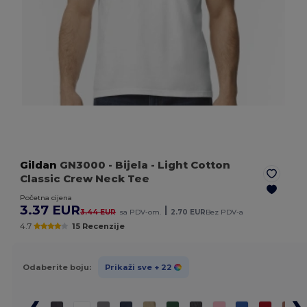
Gildan
GN3000
- Bijela
- Light Cotton
Classic Crew Neck Tee
Početna cijena
3.37 EUR
|
3.44 EUR
sa PDV-om.
2.70 EUR
Bez PDV-a
4.7
15 Recenzije
Odaberite boju:
Prikaži sve
+ 22