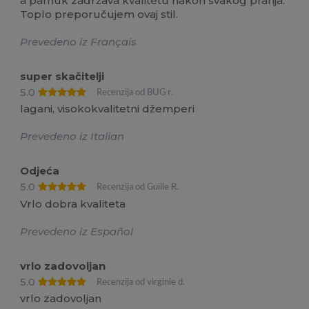
a pamuk zadržava kvalitetu nakon svakog pranja.
Toplo preporučujem ovaj stil.
Prevedeno iz Français
super skačitelji
5.0
Recenzija od BUG r.
lagani, visokokvalitetni džemperi
Prevedeno iz Italian
Odjeća
5.0
Recenzija od Guille R.
Vrlo dobra kvaliteta
Prevedeno iz Español
vrlo zadovoljan
5.0
Recenzija od virginie d.
vrlo zadovoljan