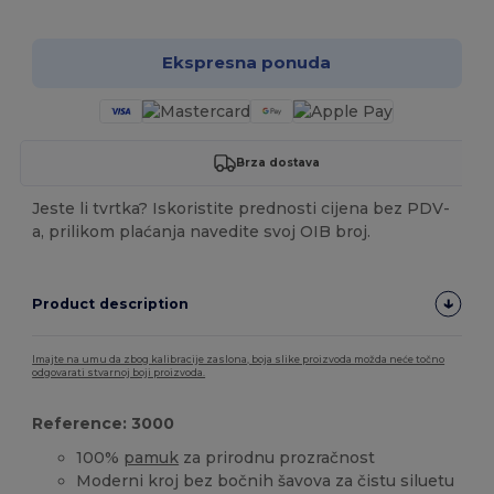
Ekspresna ponuda
Brza dostava
Jeste li tvrtka? Iskoristite prednosti cijena bez PDV-
a, prilikom plaćanja navedite svoj OIB broj.
Product description
Imajte na umu da zbog kalibracije zaslona, boja slike proizvoda možda neće točno
odgovarati stvarnoj boji proizvoda.
Reference: 3000
100%
pamuk
za prirodnu prozračnost
Moderni kroj bez bočnih šavova za čistu siluetu