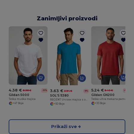
Zanimljivi proizvodi
4.38 €
5.24 €
3.63 €
8.98 €
9.40 €
-51%
-44%
3.94 €
-8%
Gildan 5000
Gildan GN200
SOL'S 11380
Teška muška majica
Teška ultra mekana pamučna majica za muškarce
REGENT Unisex majica s okruglim ovratnikom
+47 Boje
+33 Boje
+50 Boje
Prikaži sve