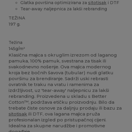
Glatka površina optimizirana za
sitotisak
i DTF
Tear-away naljepnica za lakši rebranding
TEŽINA
197 g.
Visoka zaliha
Personalizacija
Težina
145g/m²
Klasična majica s okruglim izrezom od laganog
pamuka, 100% pamuk, svestrana za tisak ili
svakodnevno nošenje. Ova majica modernog
kroja bez bočnih šavova (tubular) nudi glatku
površinu za brendiranje. Sadrži uski rebrasti
ovratnik te traku na vratu i ramenima za
izdržljivost, uz 'tear-away' naljepnicu za lakši
rebranding. Proizvedena u skladu s Better
Cotton™, podržava etičku proizvodnju. Bilo da
trebate čiste osnove za daljnju prodaju ili bazu za
sitotisak
ili DTF, ova lagana majica pruža
profesionalan izgled po pristupačnoj cijeni.
Idealna za skupne narudžbe i promotivne
događaje.