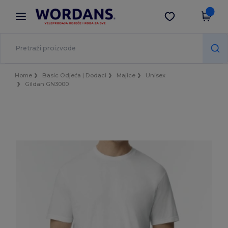
×
Aplikacija Wordans
Preuzmi app
Bolje cijene u aplikaciji!
Home
Basic Odjeća | Dodaci
Majice
Unisex
Gildan GN3000