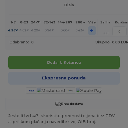
Bijela
1-7
8-23
24-71
72-143
144-287
288 +
Više
Zaliha
Količina
+
4.97
4.62
4.29
3.94
3.60
3.43
€
€
€
€
€
€
1001
Odabrano:
0
Ukupno:
0.00 EU
Dodaj U Košaricu
Ekspresna ponuda
Brza dostava
Jeste li tvrtka? Iskoristite prednosti cijena bez PDV-
a, prilikom plaćanja navedite svoj OIB broj.