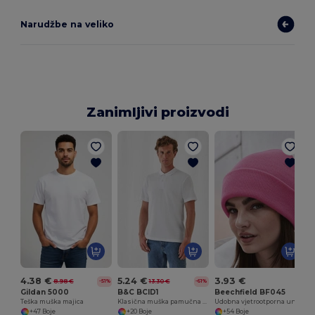
Narudžbe na veliko
Zanimljivi proizvodi
4.38 €
5.24 €
3.93 €
8.98 €
13.30 €
-51%
-61%
Gildan 5000
B&C BCID1
Beechfield BF045
Teška muška majica
Klasična muška pamučna polo majica za sve prigode
Udobna vjetrootporna unisex Beanie s sigurnosnim preklopom
+47 Boje
+20 Boje
+54 Boje