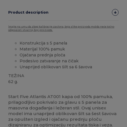
Product description
Imajte na umu da zbog kalibracije zaslona, boja slike proizvoda možda neće točno
odgovarati stvarnoj boji proizvoda.
Konstrukcija s 5 panela
Materijal 100% pamuk
Ojačana prednja ploča
Podesivo zatvaranje na čičak
Unaprijed oblikovan šilt sa 6 šavova
TEŽINA
62 g.
Visoka zaliha
Start Five Atlantis AT001 kapa od 100% pamuka,
prilagodljivo pokrivalo za glavu s 5 panela za
masovna događanja i ležeran stil. Ovaj unisex
model ima unaprijed oblikovan šilt sa šest šavova
za opušten izgled i ojačanu prednju ploču
dizajniranu za optimizaciju rezultata tiska i veza.