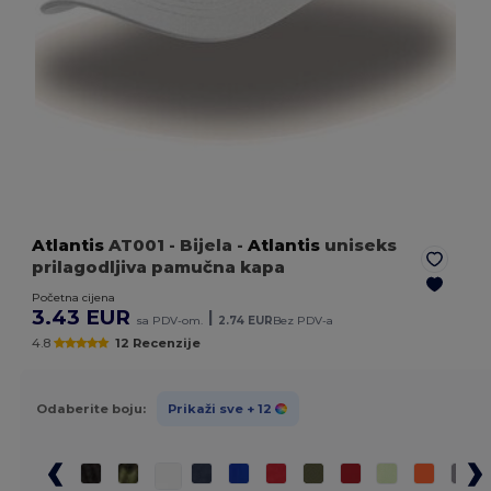
Atlantis
AT001
- Bijela
-
Atlantis
uniseks
prilagodljiva pamučna kapa
Početna cijena
3.43 EUR
|
sa PDV-om.
2.74 EUR
Bez PDV-a
4.8
12 Recenzije
Odaberite boju:
Prikaži sve
+ 12