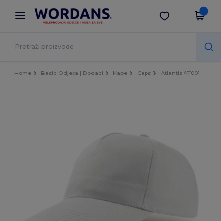
×
Aplikacija Wordans
Preuzmi app
Bolje cijene u aplikaciji!
Home
Basic Odjeća | Dodaci
Kape
Caps
Atlantis AT001