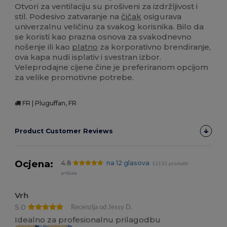
Otvori za ventilaciju su prošiveni za izdržljivost i
stil. Podesivo zatvaranje na
čičak
osigurava
univerzalnu veličinu za svakog korisnika. Bilo da
se koristi kao prazna osnova za svakodnevno
nošenje ili kao
platno
za korporativno brendiranje,
ova kapa nudi isplativ i svestran izbor.
Veleprodajne cijene čine je preferiranom opcijom
za velike promotivne potrebe.
FR | Pluguffan, FR
Product Customer Reviews
Ocjena:
4.8
na 12 glasova
12132 prodatih
artikala
Vrh
5.0
Recenzija od Jessy D.
Idealno za profesionalnu prilagodbu