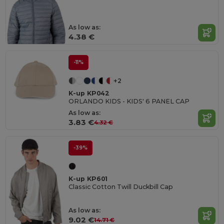
As low as:
4.38 €
-11%
+2
K-up KP042
ORLANDO KIDS - KIDS' 6 PANEL CAP
As low as:
3.83 €
4.32 €
-39%
K-up KP601
Classic Cotton Twill Duckbill Cap
As low as:
9.02 €
14.71 €