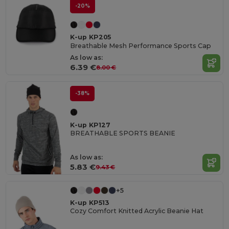
-20%
K-up KP205
Breathable Mesh Performance Sports Cap
As low as:
6.39 €
8.00 €
-38%
K-up KP127
BREATHABLE SPORTS BEANIE
As low as:
5.83 €
9.43 €
+5
K-up KP513
Cozy Comfort Knitted Acrylic Beanie Hat