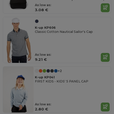
As low as:
3.08 €
K-up KP606
Classic Cotton Nautical Sailor's Cap
As low as:
9.21 €
+2
K-up KP041
FIRST KIDS - KIDS' 5 PANEL CAP
As low as:
2.80 €