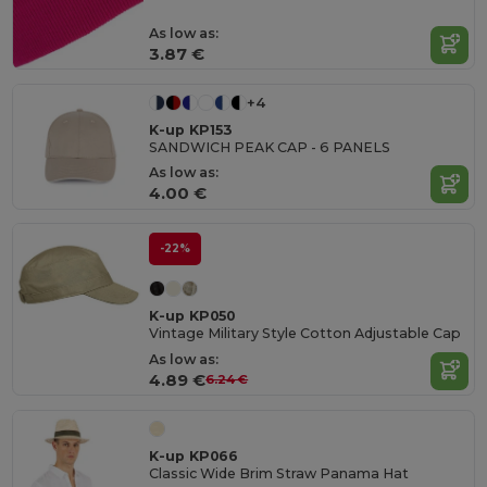
As low as:
3.87 €
+4
K-up KP153
SANDWICH PEAK CAP - 6 PANELS
As low as:
4.00 €
-22%
K-up KP050
Vintage Military Style Cotton Adjustable Cap
As low as:
4.89 €
6.24 €
K-up KP066
Classic Wide Brim Straw Panama Hat