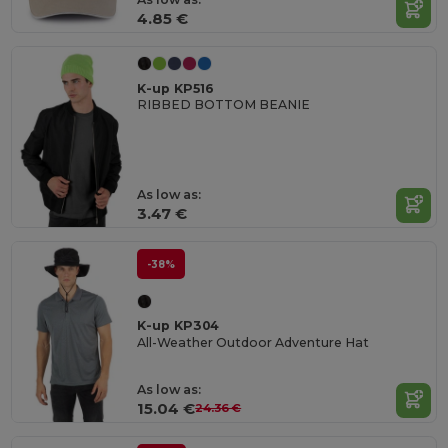
4.85 €
K-up KP516
RIBBED BOTTOM BEANIE
As low as:
3.47 €
-38%
K-up KP304
All-Weather Outdoor Adventure Hat
As low as:
15.04 €
24.36 €