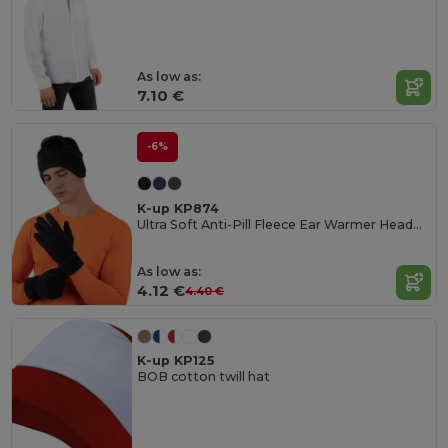
As low as:
7.10 €
-6%
K-up KP874
Ultra Soft Anti-Pill Fleece Ear Warmer Headband
As low as:
4.12 €
4.40 €
K-up KP125
BOB cotton twill hat