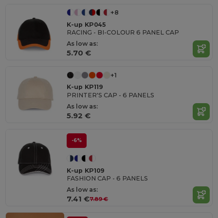
+8
K-up KP045
RACING - BI-COLOUR 6 PANEL CAP
As low as:
5.70 €
+1
K-up KP119
PRINTER'S CAP - 6 PANELS
As low as:
5.92 €
-6%
K-up KP109
FASHION CAP - 6 PANELS
As low as:
7.41 €
7.89 €