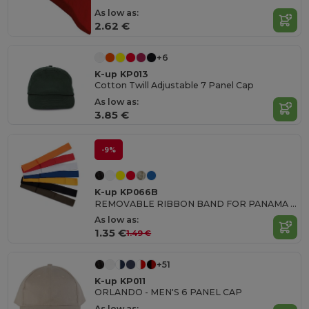
As low as:
2.62 €
+6
K-up KP013
Cotton Twill Adjustable 7 Panel Cap
As low as:
3.85 €
-9%
K-up KP066B
REMOVABLE RIBBON BAND FOR PANAMA & BOATER HATS
As low as:
1.35 €
1.49 €
+51
K-up KP011
ORLANDO - MEN'S 6 PANEL CAP
As low as: