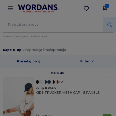
×
Aplikacija Wordans
Preuzmi app
Bolje cijene u aplikaciji!
Home
Basic Odjeća | Dodaci
Kape
Kape K-up
veleprodaja i maloprodaja
Poredaj po
Filter
✓
143 results.
+2
K-up KP143
KIDS TRUCKER MESH CAP - 5 PANELS
As low as: