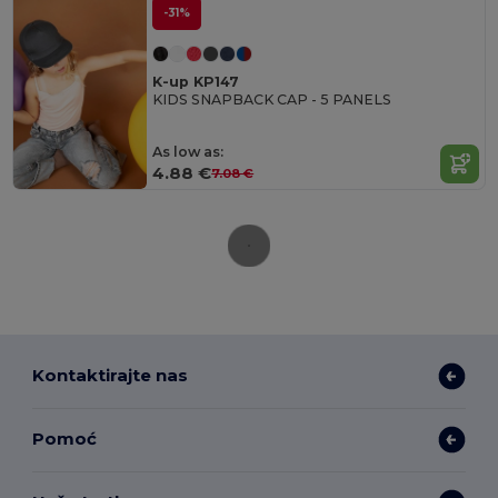
-31%
K-up KP147
KIDS SNAPBACK CAP - 5 PANELS
As low as:
4.88 €
7.08 €
Kontaktirajte nas
Pomoć