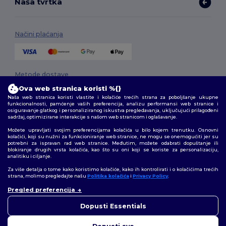
Naša tvrtka
Načini plaćanja
Metode dostave
Ova web stranica koristi %{}
Naša web stranica koristi vlastite i kolačiće trećih strana za poboljšanje ukupne
funkcionalnosti, pamćenje vaših preferencija, analizu performansi web stranice i
osiguravanje glatkog i personaliziranog iskustva pregledavanja, uključujući prilagođeni
sadržaj, optimizirane interakcije s našom web stranicom i oglašavanje.
Možete upravljati svojim preferencijama kolačića u bilo kojem trenutku. Osnovni
kolačići, koji su nužni za funkcioniranje web stranice, ne mogu se onemogućiti jer su
potrebni za ispravan rad web stranice. Međutim, možete odabrati dopuštanje ili
Pratite nas
blokiranje drugih vrsta kolačića, kao što su oni koji se koriste za personalizaciju,
analitiku i ciljanje.
Za više detalja o tome kako koristimo kolačiće, kako ih kontrolirati i o kolačićima trećih
strana, molimo pregledajte našu
Politika kolačića
i
Privacy Policy
.
👋
Pozdrav
2026. Sva prava zadržana
Pregled preferencija
Ako imate bilo kakvih pitanja ili
Uvjeti i odredbe
|
Pravila o privatnosti
|
Politika kolačića
|
Mapa Sajta
nedoumica, možete nas
Dopusti Essentials
kontaktirati u bilo kojem
trenutku. Naš chatbot je tu da