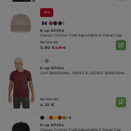
-10%
K-up KP036
Classic Cotton Twill Adjustable 6-Panel Cap
As low as:
3.90 €
4.35 €
K-up KP044
CAP BANDANA - MEN'S & LADIES' BANDANA
As low as:
4.10 €
+8
K-up KP034
Classic Cotton Twill Adjustable 5 Panel Cap