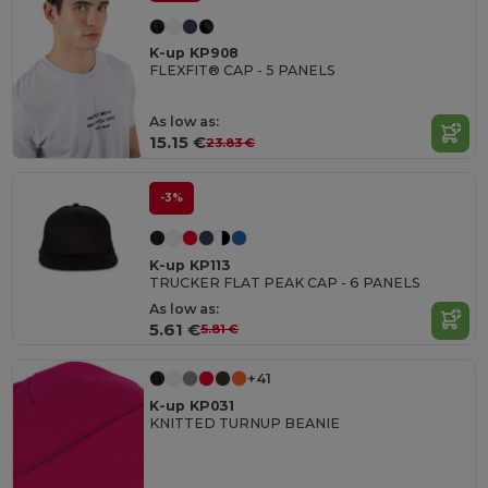
K-up KP908
FLEXFIT® CAP - 5 PANELS
As low as:
15.15 €
23.83 €
-3%
K-up KP113
TRUCKER FLAT PEAK CAP - 6 PANELS
As low as:
5.61 €
5.81 €
+41
K-up KP031
KNITTED TURNUP BEANIE