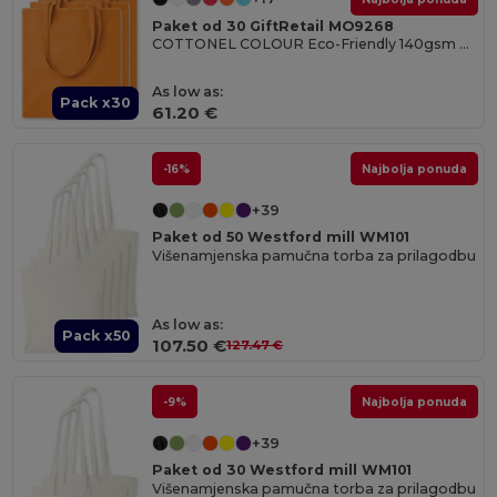
Paket od 30 GiftRetail MO9268
COTTONEL COLOUR Eco-Friendly 140gsm Cotton Shopping Tote Bag
As low as:
Pack x30
61.20 €
-16%
Najbolja ponuda
+39
Paket od 50 Westford mill WM101
Višenamjenska pamučna torba za prilagodbu
As low as:
Pack x50
107.50 €
127.47 €
-9%
Najbolja ponuda
+39
Paket od 30 Westford mill WM101
Višenamjenska pamučna torba za prilagodbu