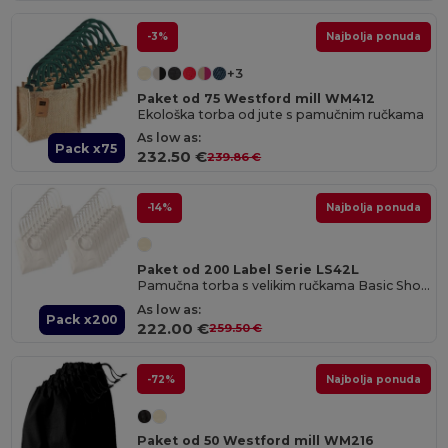
-3%
Najbolja ponuda
+3
Paket od 75 Westford mill WM412
Ekološka torba od jute s pamučnim ručkama
As low as:
Pack x75
232.50 €
239.86 €
-14%
Najbolja ponuda
Paket od 200 Label Serie LS42L
Pamučna torba s velikim ručkama Basic Shopper
As low as:
Pack x200
222.00 €
259.50 €
-72%
Najbolja ponuda
Paket od 50 Westford mill WM216