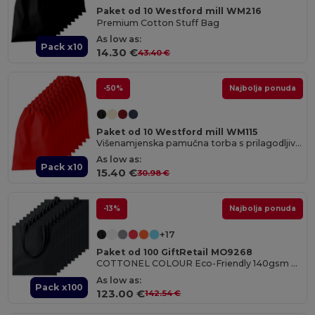
Paket od 10 Westford mill WM216
Premium Cotton Stuff Bag
As low as:
Pack x10
14.30 €
43.40 €
-50%
Najbolja ponuda
Paket od 10 Westford mill WM115
Višenamjenska pamučna torba s prilagodljivim veličinama
As low as:
Pack x10
15.40 €
30.98 €
-13%
Najbolja ponuda
+17
Paket od 100 GiftRetail MO9268
COTTONEL COLOUR Eco-Friendly 140gsm Cotton Shopping Tote Bag
As low as:
Pack x100
123.00 €
142.54 €