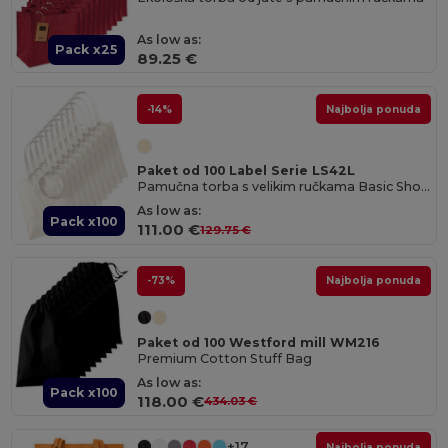
As low as:
Pack x25
89.25 €
-14%
Najbolja ponuda
Paket od 100 Label Serie LS42L
Pamučna torba s velikim ručkama Basic Shopper
As low as:
Pack x100
111.00 €
129.75 €
-73%
Najbolja ponuda
Paket od 100 Westford mill WM216
Premium Cotton Stuff Bag
As low as:
Pack x100
118.00 €
434.03 €
+17
Najbolja ponuda