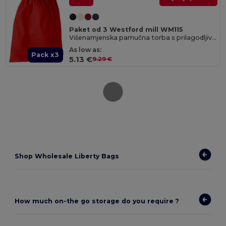
Paket od 3 Westford mill WM115
Višenamjenska pamučna torba s prilagodljivim veličinama
As low as:
Pack x3
5.13 €
9.29 €
Shop Wholesale Liberty Bags
How much on-the go storage do you require ?