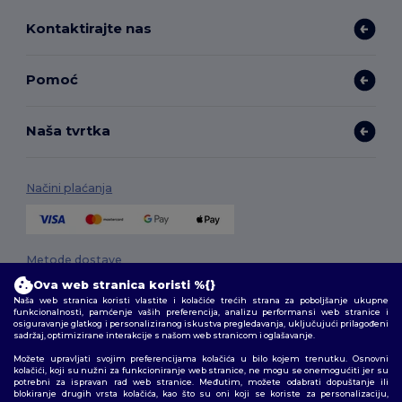
Kontaktirajte nas
Pomoć
Naša tvrtka
Načini plaćanja
Metode dostave
Ova web stranica koristi %{}
Naša web stranica koristi vlastite i kolačiće trećih strana za poboljšanje ukupne
funkcionalnosti, pamćenje vaših preferencija, analizu performansi web stranice i
osiguravanje glatkog i personaliziranog iskustva pregledavanja, uključujući prilagođeni
sadržaj, optimizirane interakcije s našom web stranicom i oglašavanje.
Možete upravljati svojim preferencijama kolačića u bilo kojem trenutku. Osnovni
kolačići, koji su nužni za funkcioniranje web stranice, ne mogu se onemogućiti jer su
potrebni za ispravan rad web stranice. Međutim, možete odabrati dopuštanje ili
Pratite nas
blokiranje drugih vrsta kolačića, kao što su oni koji se koriste za personalizaciju,