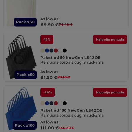
As low as:
Pack x30
69.90 €
76.48 €
-16%
Najbolja ponuda
Paket od 50 NewGen LS42OE
Pamučna torba s dugim ručkama
As low as:
Pack x50
61.50 €
73.10 €
-24%
Najbolja ponuda
Paket od 100 NewGen LS42OE
Pamučna torba s dugim ručkama
As low as:
Pack x100
111.00 €
146.20 €