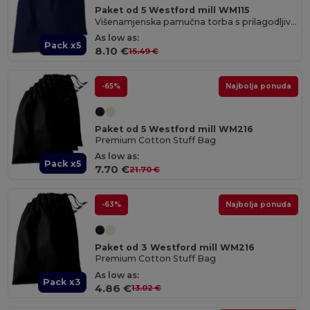
Paket od 5 Westford mill WM115
Višenamjenska pamučna torba s prilagodljivim veličinama
As low as:
Pack x5
8.10 €
15.49 €
-65%
Najbolja ponuda
Paket od 5 Westford mill WM216
Premium Cotton Stuff Bag
As low as:
Pack x5
7.70 €
21.70 €
-63%
Najbolja ponuda
Paket od 3 Westford mill WM216
Premium Cotton Stuff Bag
As low as:
Pack x3
4.86 €
13.02 €