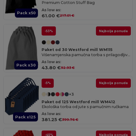
Premium Cotton Stuff Bag
As low as:
Pack x50
61.00 €
217.01 €
-53%
Najbolja ponuda
Paket od 30 Westford mill WM115
Višenamjenska pamučna torba s prilagodljivim veličinama
As low as:
Pack x30
43.80 €
92.93 €
-5%
Najbolja ponuda
+3
Paket od 125 Westford mill WM412
Ekološka torba od jute s pamučnim ručkama
As low as:
Pack x125
381.25 €
399.76 €
-45%
Najbolja ponuda