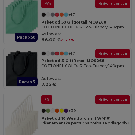
-4%
Najbolja ponuda
+17
Paket od 50 GiftRetail MO9268
COTTONEL COLOUR Eco-Friendly 140gsm Cotton Shopping Tote Bag
As low as:
Pack x50
68.00 €
71.27 €
+17
Najbolja ponuda
Paket od 3 GiftRetail MO9268
COTTONEL COLOUR Eco-Friendly 140gsm Cotton Shopping Tote Bag
As low as:
Pack x3
7.05 €
-1%
Najbolja ponuda
+39
Paket od 10 Westford mill WM101
Višenamjenska pamučna torba za prilagodbu