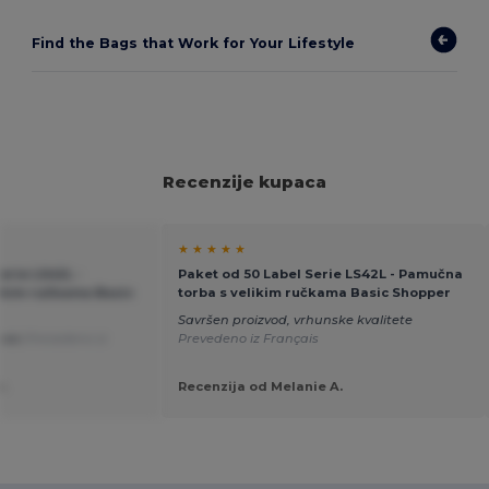
Find the Bags that Work for Your Lifestyle
Recenzije kupaca
★ ★ ★ ★ ★
erie LS42L -
Paket od 50 Label Serie LS42L - Pamučna
ikim ručkama Basic
torba s velikim ručkama Basic Shopper
Savršen proizvod, vrhunske kvalitete
ovac
Prevedeno iz
Prevedeno iz Français
.
Recenzija od Melanie A.