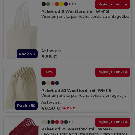
+39
Najbolja ponuda
Paket od 3 Westford mill WM101
Višenamjenska pamučna torba za prilagodbu
As low as:
Pack x3
8.58 €
-69%
Najbolja ponuda
Paket od 50 Westford mill WM115
Višenamjenska pamučna torba s prilagodljivim veličinama
As low as:
Pack x50
48.50 €
154.88 €
+3
Najbolja ponuda
Paket od 25 Westford mill WM412
Ekološka torba od jute s pamučnim ručkama