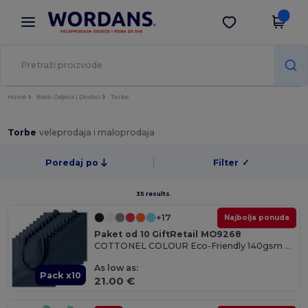
×
Aplikacija Wordans
Preuzmi app
Bolje cijene u aplikaciji!
Home
Basic Odjeća | Dodaci
Torbe
Torbe
veleprodaja i maloprodaja
Poredaj po
Filter
✓
35 results.
+17
Najbolja ponuda
Paket od 10 GiftRetail MO9268
COTTONEL COLOUR Eco-Friendly 140gsm Cotton Shopping Tote Bag
As low as:
Pack x10
21.00 €