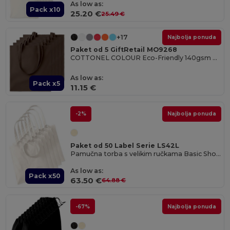
As low as:
Pack x10
25.20 €
25.49 €
+17
Najbolja ponuda
Paket od 5 GiftRetail MO9268
COTTONEL COLOUR Eco-Friendly 140gsm Cotton Shopping Tote Bag
As low as:
Pack x5
11.15 €
-2%
Najbolja ponuda
Paket od 50 Label Serie LS42L
Pamučna torba s velikim ručkama Basic Shopper
As low as:
Pack x50
63.50 €
64.88 €
-67%
Najbolja ponuda