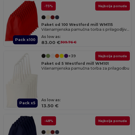
-73%
Najbolja ponuda
Paket od 100 Westford mill WM115
Višenamjenska pamučna torba s prilagodljivim veličinama
As low as:
Pack x100
83.00 €
309.76 €
+39
Najbolja ponuda
Paket od 5 Westford mill WM101
Višenamjenska pamučna torba za prilagodbu
As low as:
Pack x5
13.50 €
-48%
Najbolja ponuda