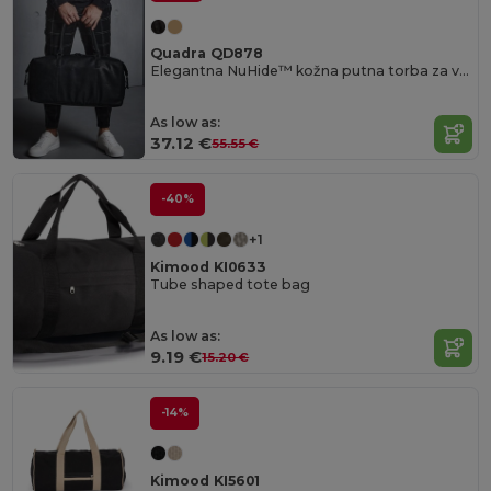
Quadra QD878
Elegantna NuHide™ kožna putna torba za vikend
As low as:
37.12 €
55.55 €
-40%
+1
Kimood KI0633
Tube shaped tote bag
As low as:
9.19 €
15.20 €
-14%
Kimood KI5601