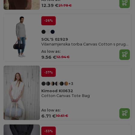
12.39 €
21.78 €
-26%
SOL'S 02929
Višenamjenska torba Canvas Cotton s prugastim ručkama
As low as:
9.56 €
12.94 €
-37%
+3
Kimood KI0632
Cotton Canvas Tote Bag
As low as:
6.71 €
10.61 €
-33%