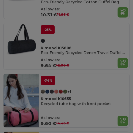
Eco-Friendly Recycled Cotton Duffel Bag
As low as:
10.31 €
11.96 €
-25%
Kimood KI5606
Eco-Friendly Recycled Denim Travel Duffel Bag
As low as:
9.64 €
12.90 €
-34%
+1
Kimood KI0655
Recycled tube bag with front pocket
As low as:
9.60 €
14.46 €