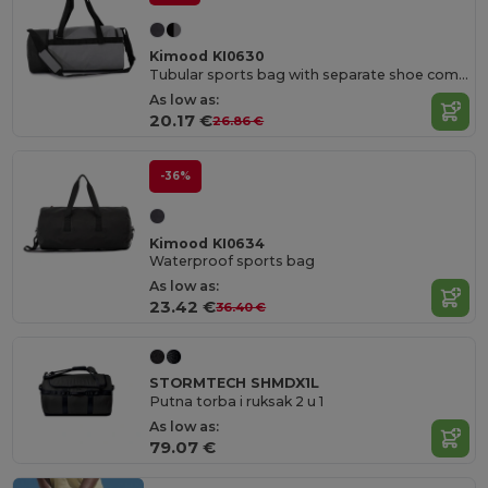
Kimood KI0630
Tubular sports bag with separate shoe compartment
As low as:
20.17 €
26.86 €
-36%
Kimood KI0634
Waterproof sports bag
As low as:
23.42 €
36.40 €
STORMTECH SHMDX1L
Putna torba i ruksak 2 u 1
As low as:
79.07 €