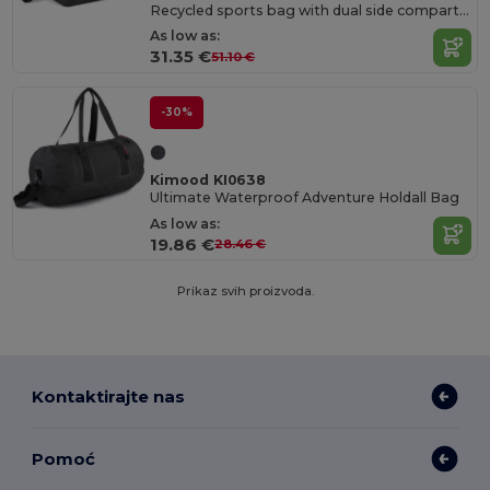
Recycled sports bag with dual side compartment
As low as:
31.35 €
51.10 €
-30%
Kimood KI0638
Ultimate Waterproof Adventure Holdall Bag
As low as:
19.86 €
28.46 €
Prikaz svih proizvoda.
Kontaktirajte nas
Pomoć