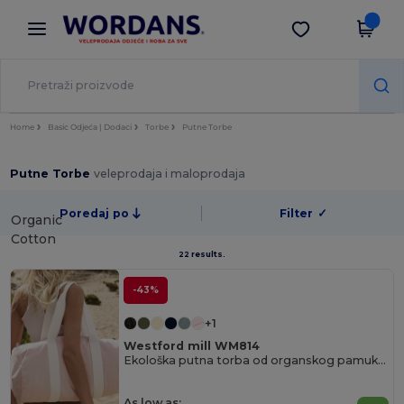
×
Aplikacija Wordans
Preuzmi app
Bolje cijene u aplikaciji!
Home
Basic Odjeća | Dodaci
Torbe
Putne Torbe
Putne Torbe
veleprodaja i maloprodaja
Poredaj po
Filter
✓
Organic
Cotton
22 results.
-43%
+1
Westford mill WM814
Ekološka putna torba od organskog pamuka Barrel Bag
As low as: