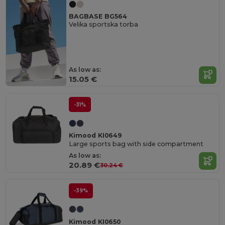
BAGBASE BG564
Velika sportska torba
As low as:
15.05 €
-31%
Kimood KI0649
Large sports bag with side compartment
As low as:
20.89 €
30.24 €
-39%
Kimood KI0650