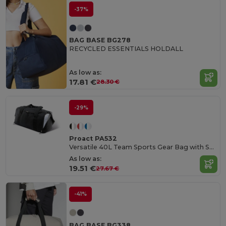
-37%
BAG BASE BG278
RECYCLED ESSENTIALS HOLDALL
As low as:
17.81 €
28.30 €
-29%
Proact PA532
Versatile 40L Team Sports Gear Bag with Shoe Compartment
As low as:
19.51 €
27.67 €
-41%
BAG BASE BG338