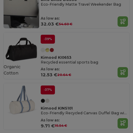
Eco-Friendly Matte Travel Weekender Bag
As low as:
32.03 €
54.60 €
-39%
Kimood KI0653
Recycled essential sports bag
Organic
As low as:
Cotton
12.53 €
20.64 €
-37%
Kimood KINS101
Eco-Friendly Recycled Canvas Duffel Bag with Ethnic Handles
As low as:
9.71 €
15.54 €