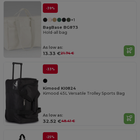
-39%
+1
BagBase BG873
Hold-all bag
As low as:
13.33 €
21.74 €
-33%
Kimood KI0824
Kimood 45L Versatile Trolley Sports Bag
As low as:
32.52 €
48.41 €
-25%