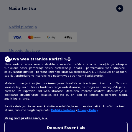
Naša tvrtka
Načini plaćanja
Metode dostave
Ova web stranica koristi %{}
Naša web stranica koristi vlastite i kolačiće trećih strana za poboljšanje ukupne
funkcionalnosti, pamćenje vaših preferencija, analizu performansi web stranice i
osiguravanje glatkog i personaliziranog iskustva pregledavanja, uključujući prilagođeni
sadržaj, optimizirane interakcije s našom web stranicom i oglašavanje.
Možete upravljati svojim preferencijama kolačića u bilo kojem trenutku. Osnovni
kolačići, koji su nužni za funkcioniranje web stranice, ne mogu se onemogućiti jer su
potrebni za ispravan rad web stranice. Međutim, možete odabrati dopuštanje ili
Pratite nas
blokiranje drugih vrsta kolačića, kao što su oni koji se koriste za personalizaciju,
analitiku i ciljanje.
Za više detalja o tome kako koristimo kolačiće, kako ih kontrolirati i o kolačićima trećih
strana, molimo pregledajte našu
Politika kolačića
i
Privacy Policy
.
👋
Pozdrav
2026. Sva prava zadržana
Pregled preferencija
Ako imate bilo kakvih pitanja ili
Uvjeti i odredbe
|
Pravila o privatnosti
|
Politika kolačića
|
Mapa Sajta
nedoumica, možete nas
Dopusti Essentials
kontaktirati u bilo kojem