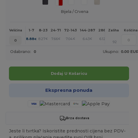
Bijela / Crvena
1-7
8-23
24-71
72-143
144-287
288 +
Više
Veličina
Zaliha
Količina
+
8.88
8.27
7.66
7.04
6.43
6.12
€
€
€
€
€
€
0
92
Odabrano:
0
Ukupno:
0.00 EU
Dodaj U Košaricu
Ekspresna ponuda
Brza dostava
Jeste li tvrtka? Iskoristite prednosti cijena bez PDV-
a, prilikom plaćanja navedite svoj OIB broj.