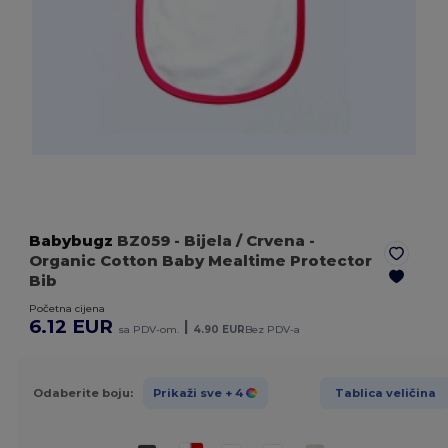
Babybugz
BZ059
- Bijela / Crvena
-
Organic Cotton Baby Mealtime Protector
Bib
Početna cijena
6.12 EUR
|
sa PDV-om.
4.90 EUR
Bez PDV-a
Odaberite boju:
Prikaži sve
+ 4
Tablica veličina