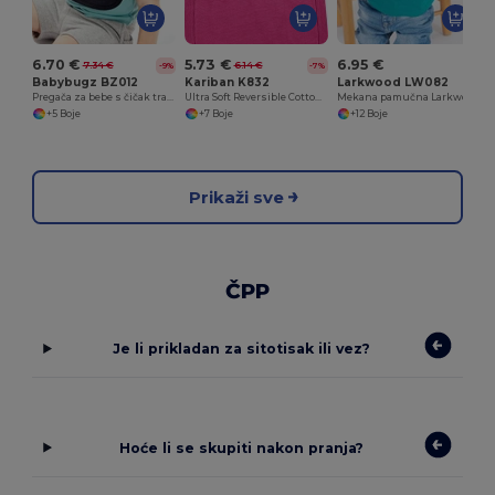
6.70 €
5.73 €
6.95 €
7.34 €
6.14 €
-9%
-7%
Babybugz BZ012
Kariban K832
Larkwood LW082
Pregača za bebe s čičak trakom za udobno hranjenje
Ultra Soft Reversible Cotton Baby Bib
Mekana pamučna Larkwood podbradak s čičak zatvaračem
+5 Boje
+7 Boje
+12 Boje
Prikaži sve
ČPP
Je li prikladan za sitotisak ili vez?
Hoće li se skupiti nakon pranja?