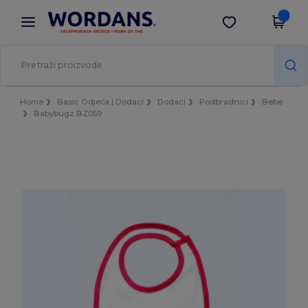
×
Aplikacija Wordans
Preuzmi app
Bolje cijene u aplikaciji!
Home
Basic Odjeća | Dodaci
Dodaci
Podbradnici
Bebe
Babybugz BZ059