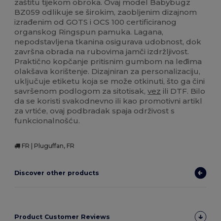
zaštitu tijekom obroka. Ovaj model Babybugz
BZ059 odlikuje se širokim, zaobljenim dizajnom
izrađenim od GOTS i OCS 100 certificiranog
organskog Ringspun pamuka. Lagana,
nepodstavljena tkanina osigurava udobnost, dok
završna obrada na rubovima jamči izdržljivost.
Praktično kopčanje pritisnim gumbom na leđima
olakšava korištenje. Dizajniran za personalizaciju,
uključuje etiketu koja se može otkinuti, što ga čini
savršenom podlogom za sitotisak,
vez
ili DTF. Bilo
da se koristi svakodnevno ili kao promotivni artikl
za vrtiće, ovaj podbradak spaja održivost s
funkcionalnošću.
FR | Pluguffan, FR
Discover other products
Product Customer Reviews