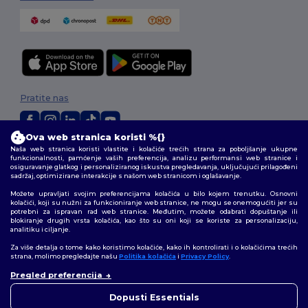
Pratite nas
Ova web stranica koristi %{}
Naša web stranica koristi vlastite i kolačiće trećih strana za poboljšanje ukupne
2026. Sva prava zadržana
funkcionalnosti, pamćenje vaših preferencija, analizu performansi web stranice i
Uvjeti i odredbe
|
Pravila o privatnosti
|
Politika kolačića
|
Mapa Sajta
osiguravanje glatkog i personaliziranog iskustva pregledavanja, uključujući prilagođeni
sadržaj, optimizirane interakcije s našom web stranicom i oglašavanje.
Možete upravljati svojim preferencijama kolačića u bilo kojem trenutku. Osnovni
kolačići, koji su nužni za funkcioniranje web stranice, ne mogu se onemogućiti jer su
potrebni za ispravan rad web stranice. Međutim, možete odabrati dopuštanje ili
blokiranje drugih vrsta kolačića, kao što su oni koji se koriste za personalizaciju,
analitiku i ciljanje.
Za više detalja o tome kako koristimo kolačiće, kako ih kontrolirati i o kolačićima trećih
strana, molimo pregledajte našu
Politika kolačića
i
Privacy Policy
.
👋
Pozdrav
Pregled preferencija
Ako imate bilo kakvih pitanja ili
nedoumica, možete nas
Dopusti Essentials
kontaktirati u bilo kojem