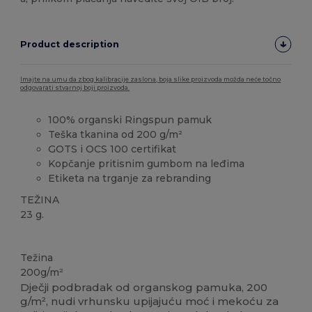
Product description
Imajte na umu da zbog kalibracije zaslona, boja slike proizvoda možda neće točno
odgovarati stvarnoj boji proizvoda.
100% organski Ringspun pamuk
Teška tkanina od 200 g/m²
GOTS i OCS 100 certifikat
Kopčanje pritisnim gumbom na leđima
Etiketa na trganje za rebranding
TEŽINA
23 g.
Organski
Organski
Organski
Težina
200g/m²
Dječji podbradak od organskog pamuka, 200
g/m², nudi vrhunsku upijajuću moć i mekoću za