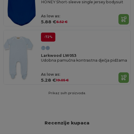
HONEY Short-sleeve single jersey bodysuit
As low as:
5.88 €
6.52 €
-72%
Larkwood LW053
Udobna pamučna kontrastna dječja pidžama
As low as:
5.28 €
19.05 €
Prikaz svih proizvoda.
Recenzije kupaca