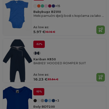
+15
Babybugz BZ010
Meki pamučni dječji bodi s kopčama za lako oblačenje
As low as:
5.97 €
10.16 €
-52%
Kariban K830
BABIES' HOODED ROMPER SUIT
As low as:
16.23 €
33.84 €
-10%
+3
Roly BD7200