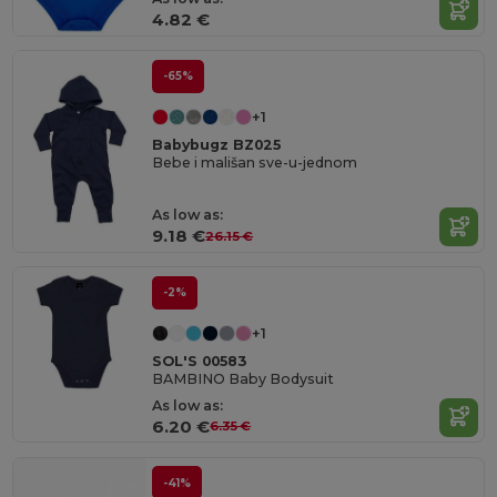
4.82 €
-65%
+1
Babybugz BZ025
Bebe i mališan sve-u-jednom
As low as:
9.18 €
26.15 €
-2%
+1
SOL'S 00583
BAMBINO Baby Bodysuit
As low as:
6.20 €
6.35 €
-41%