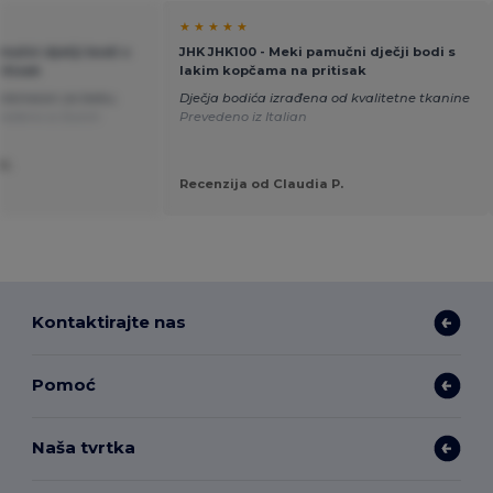
★ ★ ★ ★ ★
mučni dječji bodi s
JHK JHK100 - Meki pamučni dječji bodi s
itisak
lakim kopčama na pritisak
mbinezon za bebu.
Dječja bodića izrađena od kvalitetne tkanine
vedeno iz Dutch
Prevedeno iz Italian
H.
Recenzija od Claudia P.
Kontaktirajte nas
Pomoć
Naša tvrtka