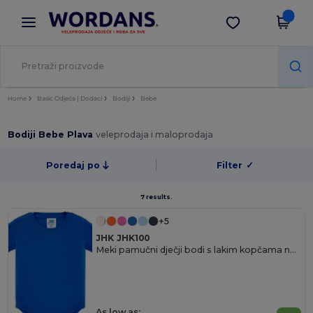
×
Aplikacija Wordans
Preuzmi app
Bolje cijene u aplikaciji!
Home
Basic Odjeća | Dodaci
Bodiji
Bebe
Bodiji Bebe Plava
veleprodaja i maloprodaja
Poredaj po
Filter
✓
7 results.
+5
JHK JHK100
Meki pamučni dječji bodi s lakim kopčama na pritisak
As low as: