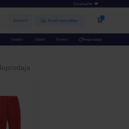
Croatia
/
Hr
Search
Prati narudžbu
Dodaci
Ostalo
Promo
Rasprodaja
loprodaja