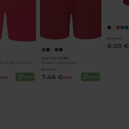
As low as:
8.00 €
Just Cool JC080J
Comfy Kids' Cotton Jersey Shorts with Pockets
Children's sports shorts
As low as:
7.46 €
Naruči
Naruči
.38 €
11.10 €