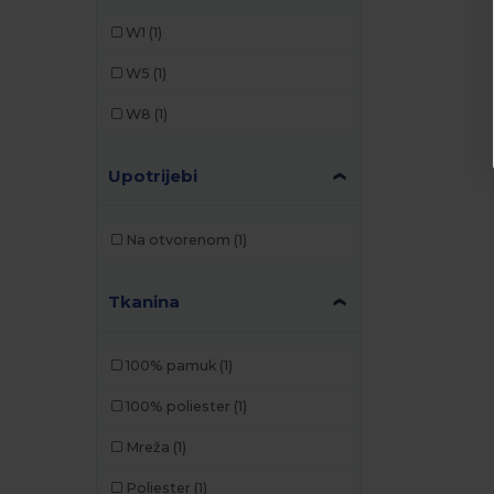
W1
(1)
W5
(1)
W8
(1)
Upotrijebi
Na otvorenom
(1)
Tkanina
100% pamuk
(1)
100% poliester
(1)
Mreža
(1)
Poliester
(1)