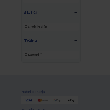
Statići
Široki kroj
(1)
Težina
Lagani
(1)
Načini plaćanja
Metode dostave