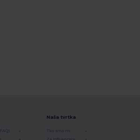
Naša tvrtka
(FAQ)
Tko smo mi
e
Za Influencere