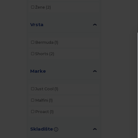
Žene
(2)
Vrsta
Bermuda
(1)
Shorts
(2)
Marke
Just Cool
(1)
Malfini
(1)
Proact
(1)
Skladište