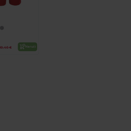
Naruči
10.40 €