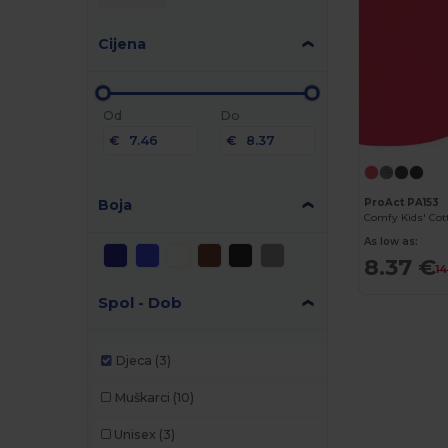
Cijena
Od
Do
€
€
Boja
ProAct PA153
As low as:
8.37 €
14
Spol - Dob
Djeca
(3)
Muškarci
(10)
Unisex
(3)