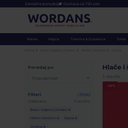
Zatražite ponudu
|
Dostava za 72h sati
Marke
Majice
Trenirke & Dukserice
Torbe
Home
Basic Odjeća | Dodaci
Hlače i šortsevi
Djeca
Hlače i
Poredaj po
3 results.
-42%
Filteri
« Reset
Odabrano
3 results.
Basic Odjeća | Dodaci
Hlače i šortsevi
Djeca
Crvena