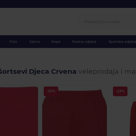
Polo
Jakne
Kape
Radna odjeća
Sportska odjeća
 šortsevi Djeca Crvena
veleprodaja i ma
-33%
-23%