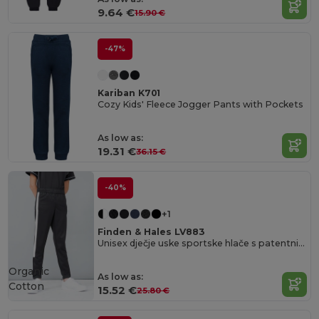
9.64 €
15.90 €
-47%
Kariban K701
Cozy Kids' Fleece Jogger Pants with Pockets
As low as:
19.31 €
36.15 €
-40%
+1
Finden & Hales LV883
Unisex dječje uske sportske hlače s patentnim zatvaračima
Organic
As low as:
Cotton
15.52 €
25.80 €