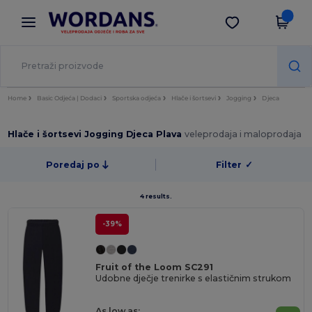
×
Aplikacija Wordans
Preuzmi app
Bolje cijene u aplikaciji!
Home
Basic Odjeća | Dodaci
Sportska odjeća
Hlače i šortsevi
Jogging
Djeca
Hlače i šortsevi Jogging Djeca Plava
veleprodaja i maloprodaja
Poredaj po
Filter
✓
4 results.
-39%
Fruit of the Loom SC291
Udobne dječje trenirke s elastičnim strukom
As low as: