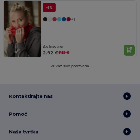
-6%
+1
As low as:
2.92 €
3.12 €
Prikaz svih proizvoda.
Kontaktirajte nas
Pomoć
Naša tvrtka