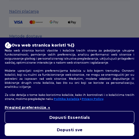
Načini plaćanja
Metode dostave
Ova web stranica koristi %{}
Naša web stranica koristi vlastite i kolačiće trećih strana za poboljšanje ukupne
funkcionalnosti, pamćenje vaših preferencija, analizu performansi web stranice i
osiguravanje glatkog i personaliziranog iskustva pregledavanja, uključujući prilagođeni
sadržaj, optimizirane interakcije s našom web stranicom i oglašavanje.
Možete upravljati svojim preferencijama kolačića u bilo kojem trenutku. Osnovni
kolačići, koji su nužni za funkcioniranje web stranice, ne mogu se onemogućiti jer su
potrebni za ispravan rad web stranice. Međutim, možete odabrati dopuštanje ili
Pratite nas
blokiranje drugih vrsta kolačića, kao što su oni koji se koriste za personalizaciju,
analitiku i ciljanje.
Za više detalja o tome kako koristimo kolačiće, kako ih kontrolirati i o kolačićima trećih
strana, molimo pregledajte našu
Politika kolačića
i
Privacy Policy
.
👋
Pozdrav
2026. Sva prava zadržana
Pregled preferencija
Ako imate bilo kakvih pitanja ili
Uvjeti i odredbe
|
Pravila o privatnosti
|
Politika kolačića
|
Mapa Sajta
nedoumica, možete nas
Dopusti Essentials
kontaktirati u bilo kojem
trenutku. Naš chatbot je tu da
Dopusti sve
vam pomogne.