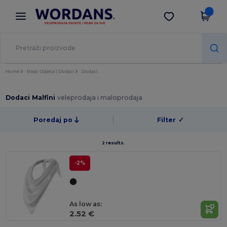
×
Aplikacija Wordans
Preuzmi app
Bolje cijene u aplikaciji!
Home
Basic Odjeća | Dodaci
Dodaci
Dodaci Malfini
veleprodaja i maloprodaja
Poredaj po
Filter
✓
2 results.
-2%
As low as:
2.52 €