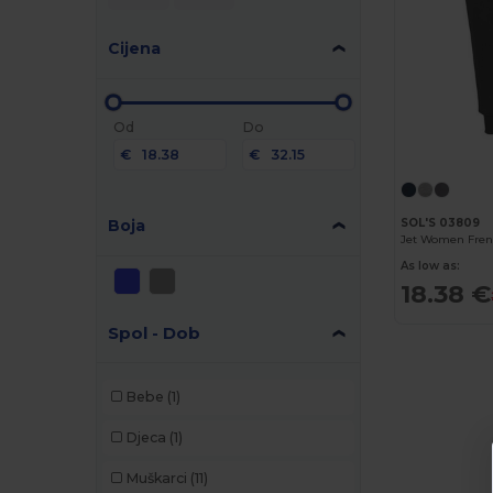
Cijena
Od
Do
€
€
Boja
SOL'S 03809
Jet Women Fren
As low as:
18.38 €
Spol - Dob
Bebe
(1)
Djeca
(1)
Muškarci
(11)