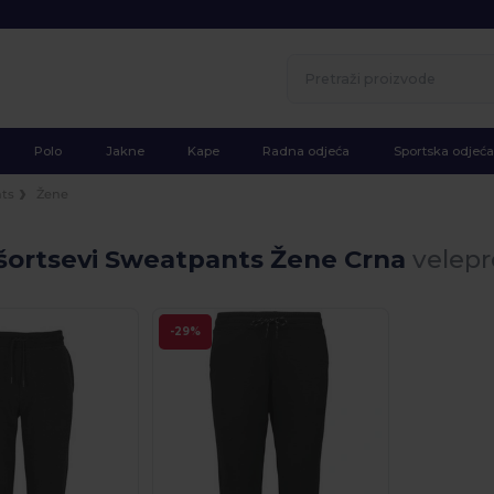
Polo
Jakne
Kape
Radna odjeća
Sportska odjeća
ts
Žene
 šortsevi Sweatpants Žene Crna
velepr
-29%