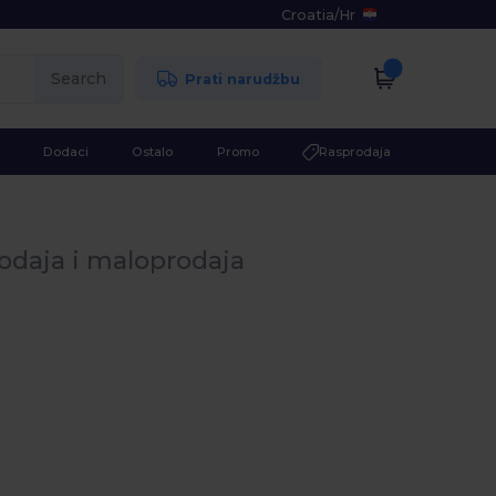
Croatia
/
Hr
Search
Prati narudžbu
Dodaci
Ostalo
Promo
Rasprodaja
odaja i maloprodaja