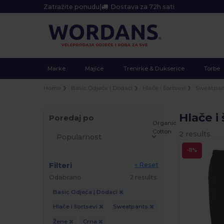
Zatražite ponudu
|
Dostava za 72h sati
Marke
Majice
Trenirke & Dukserice
Torbe
Home
Basic Odjeća | Dodaci
Hlače i šortsevi
Sweatpan
Hlače i
Poredaj po
Organic
Cotton
2 results.
-11%
Filteri
« Reset
Odabrano
2 results.
Basic Odjeća | Dodaci
Hlače i šortsevi
Sweatpants
Žene
Crna