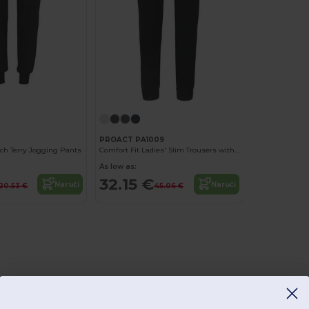
PROACT PA1009
ch Terry Jogging Pants
Comfort Fit Ladies' Slim Trousers with Elastic Waistband
As low as:
32.15 €
Naruči
Naruči
20.53 €
45.06 €