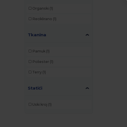
Organski
(1)
Reciklirano
(1)
Tkanina
Pamuk
(1)
Poliester
(1)
Terry
(1)
Statići
Uski kroj
(1)