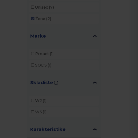
Unisex
(7)
Žene
(2)
Marke
Proact
(1)
SOL'S
(1)
Skladište
W2
(1)
W5
(1)
Karakteristike