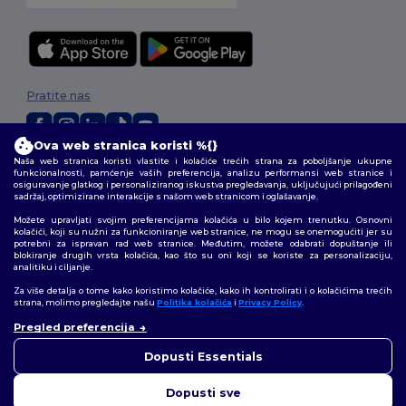
Pratite nas
Ova web stranica koristi %{}
Naša web stranica koristi vlastite i kolačiće trećih strana za poboljšanje ukupne
2026. Sva prava zadržana
funkcionalnosti, pamćenje vaših preferencija, analizu performansi web stranice i
Uvjeti i odredbe
|
Pravila o privatnosti
|
Politika kolačića
|
Mapa Sajta
osiguravanje glatkog i personaliziranog iskustva pregledavanja, uključujući prilagođeni
sadržaj, optimizirane interakcije s našom web stranicom i oglašavanje.
Možete upravljati svojim preferencijama kolačića u bilo kojem trenutku. Osnovni
kolačići, koji su nužni za funkcioniranje web stranice, ne mogu se onemogućiti jer su
potrebni za ispravan rad web stranice. Međutim, možete odabrati dopuštanje ili
blokiranje drugih vrsta kolačića, kao što su oni koji se koriste za personalizaciju,
analitiku i ciljanje.
Za više detalja o tome kako koristimo kolačiće, kako ih kontrolirati i o kolačićima trećih
strana, molimo pregledajte našu
Politika kolačića
i
Privacy Policy
.
Pregled preferencija
Dopusti Essentials
Dopusti sve