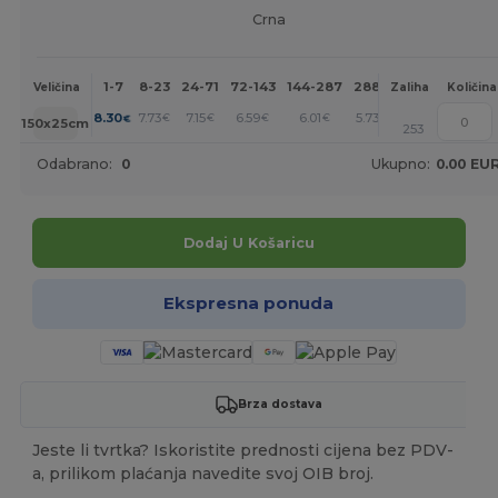
Crna
1-7
8-23
24-71
72-143
144-287
288 +
Više
Veličina
Zaliha
Količina
+
8.30
7.73
7.15
6.59
6.01
5.73
€
€
€
€
€
€
150x25cm
253
Odabrano:
0
Ukupno:
0.00 EU
Dodaj U Košaricu
Ekspresna ponuda
Brza dostava
Jeste li tvrtka? Iskoristite prednosti cijena bez PDV-
a, prilikom plaćanja navedite svoj OIB broj.