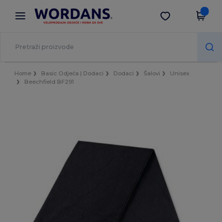
×
Aplikacija Wordans
Preuzmi app
Bolje cijene u aplikaciji!
Home
Basic Odjeća | Dodaci
Dodaci
Šalovi
Unisex
Beechfield BF291