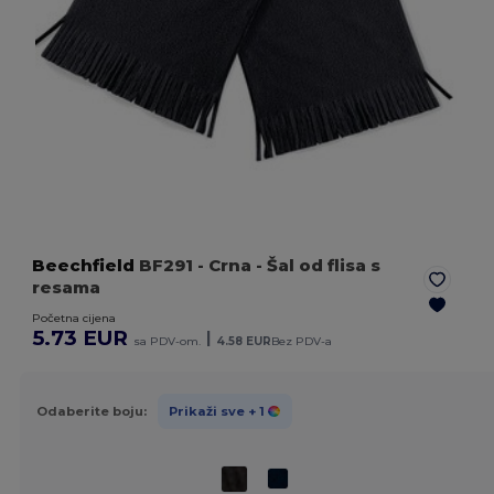
Beechfield
BF291
- Crna
- Šal od flisa s
resama
Početna cijena
5.73 EUR
|
sa PDV-om.
4.58 EUR
Bez PDV-a
Odaberite boju:
Prikaži sve
+ 1