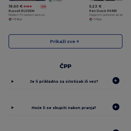
+2 Boje
18.60 €
5.23 €
31.55 €
-41%
Russell RU265M
Pen Duick PK881
Modern Fit češljani pamuk Hooded Sweatshirt
Elegantni poliester šal bez dlačica s logotipom
+19 Boje
+3 Boje
Prikaži sve
ČPP
Je li prikladno za sitotisak ili vez?
Hoće li se skupiti nakon pranja?