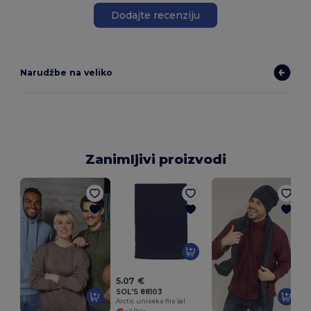
Dodajte recenziju
Narudžbe na veliko
Zanimljivi proizvodi
1
5.07 €
SOL'S 88103
Arctic uniseks flis šal