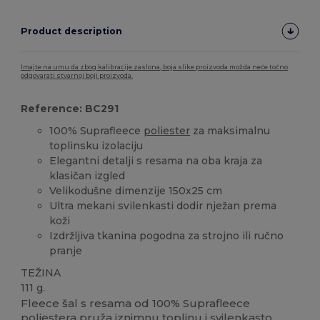
Product description
Imajte na umu da zbog kalibracije zaslona, boja slike proizvoda možda neće točno
odgovarati stvarnoj boji proizvoda.
Reference: BC291
100% Suprafleece
poliester
za maksimalnu
toplinsku izolaciju
Elegantni detalji s resama na oba kraja za
klasičan izgled
Velikodušne dimenzije 150x25 cm
Ultra mekani svilenkasti dodir nježan prema
koži
Izdržljiva tkanina pogodna za strojno ili ručno
pranje
TEŽINA
111 g.
Fleece šal s resama od 100% Suprafleece
poliestera pruža iznimnu toplinu i svilenkasto