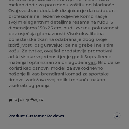
mekan dodir za pouzdanu zaštitu od hladnoće.
Ovaj svestrani dodatak dizajniran je da nadopuni i
profesionalne i ležerne odjevne kombinacije
svojim elegantnim detaljima resama na rubu. S
dimenzijama 150x25 cm, nudi izvrsnu pokrivenost
bez osjećaja glomaznosti. Visokokvalitetna
poliesterska tkanina odabrana je zbog svoje
izdržljivosti, osiguravajući da ne grebe i ne iritira
kožu. Za tvrtke, ovaj šal predstavlja promotivni
artikl visoke vrijednosti jer je gusti Suprafleece
materijal optimiziran za prilagođeni
vez
. Bilo da se
koristi kao osnovni model za svakodnevno
nošenje ili kao brendirani komad za sportske
timove, zadržava svoj oblik i mekoću nakon
višekratnog pranja.
FR | Pluguffan, FR
Product Customer Reviews