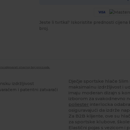
Jeste li tvrtka? Iskoristite prednosti cijen
broj.
no odgovarati stvarnoj boji proizvoda.
Dječje sportske hlače Slim
nsku izdržljivost
maksimalnu izdržljivost i 
aračem i patentni zatvarači
imaju moderan dizajn s kont
izborom za svakodnevno noš
poliester
interlocka odabran
osiguravajući da izdrže nap
Za B2B klijente, ove su hl
za sportske klubove, škole
Elastični pojas s vezicom i