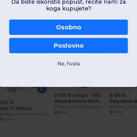
Da biste iskoristili popust, recite nam: za
koga kupujete?
Osobno
Zanimljivi proizvodi
Poslovno
Ne, hvala
3.00 €
11.87 €
-37%
18.90 €
Bag Base 
Black&Match BM905
1.53 €
Ruksak za urbanog sportskog entuzijasta BM905
SOL'S 70600
+9 Boje
+8 Boje
Svestrana urbana torba za teretanu s opcijama prilagodbe
+15 Boje