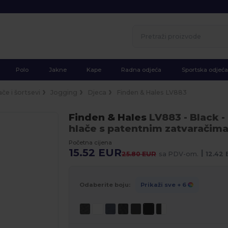
Polo
Jakne
Kape
Radna odjeća
Sportska odjeća
ače i šortsevi
Jogging
Djeca
Finden & Hales LV883
Finden & Hales
LV883
- Black
-
hlače s patentnim zatvaračim
Početna cijena
15.52 EUR
|
25.80 EUR
sa PDV-om.
12.42
Odaberite boju:
Prikaži sve
+ 6