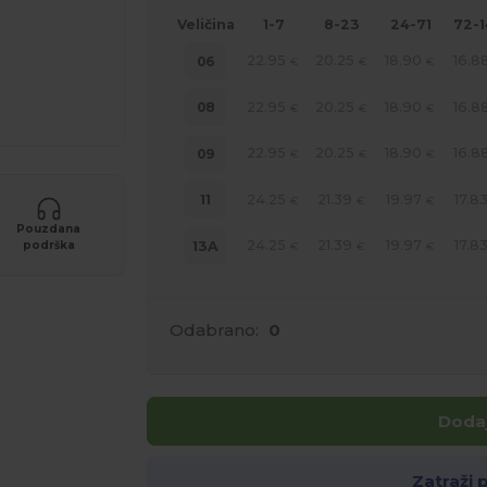
Veličina
1-7
8-23
24-71
72-
22.95
20.25
18.90
16.8
06
€
€
€
22.95
20.25
18.90
16.8
08
€
€
€
22.95
20.25
18.90
16.8
09
€
€
€
24.25
21.39
19.97
17.8
11
€
€
€
Pouzdana
24.25
21.39
19.97
17.8
13A
podrška
€
€
€
Odabrano:
0
Dodaj
Zatraži