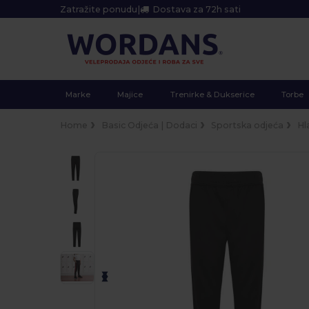
Zatražite ponudu
|
Dostava za 72h sati
Marke
Majice
Trenirke & Dukserice
Torbe
Home
Basic Odjeća | Dodaci
Sportska odjeća
Hl