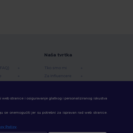
Naša tvrtka
(FAQ)
Tko smo mi
e
Za Influencere
redstava
Kontaktirajte nas
Centar za karijere
si web stranice i osiguravanje glatkog i personaliziranog iskustva
gu se onemogućiti jer su potrebni za ispravan rad web stranice.
acy Policy
.