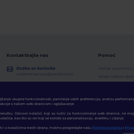
Kontaktirajte nas
Pomoć
Služba za korisnike
Centar za pomoć 
customerservice@wordans.hr
Veleprodajne cijen
Povrati i povrati s
Prodaja
sales@wordans.hr
Pojmovnik
boljšanje ukupne funkcionalnosti, pamćenje vaših preferencija, analizu performan
Metode dostave
Praćenje narudžbe
erakcije s našom web stranicom i oglašavanje.
Kodovi kupona
trenutku. Osnovni kolačići, koji su nužni za funkcioniranje web stranice, ne mo
ačića, kao što su oni koji se koriste za personalizaciju, analitiku i ciljanje.
ati i o kolačićima trećih strana, molimo pregledajte našu
Politika kolačića
i
Priv
a
|
Mapa Sajta