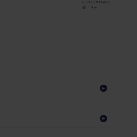
Finden & Hales Unisex izdržljiva sportska jakna
+13 Boje