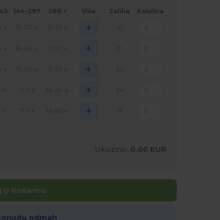
143
144-287
288 +
Više
Zaliha
Količina
+
8
16.20
15.52
21
€
€
€
+
8
16.20
15.52
31
€
€
€
+
8
16.20
15.52
30
€
€
€
+
3
17.11
16.40
34
€
€
€
+
3
17.11
16.40
9
€
€
€
Ukupno:
0.00 EUR
 U Košaricu
 ponudu odmah