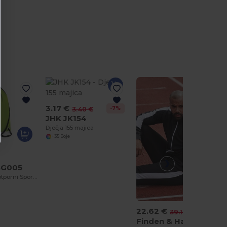
3.17 €
-7%
3.40 €
JHK JK154
Dječja 155 majica
+35 Boje
BG005
Svestrani Vodootporni Sportski Gymsac
22.62 €
-42%
39.10 €
Finden & Hales LV871