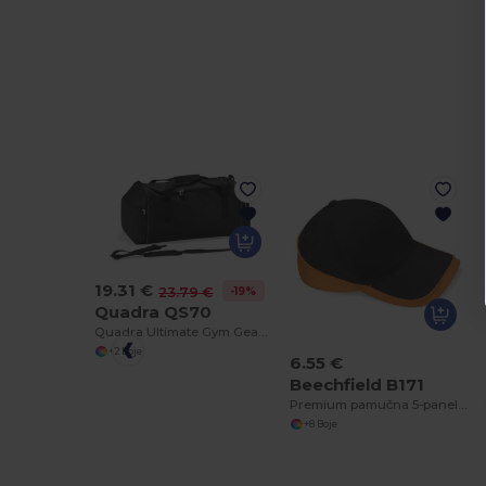
19.31 €
-19%
23.79 €
Quadra QS70
Quadra Ultimate Gym Gear Holdall Torba
+2 Boje
6.55 €
Beechfield B171
Premium pamučna 5-panelna Teamwear kapa
+8 Boje