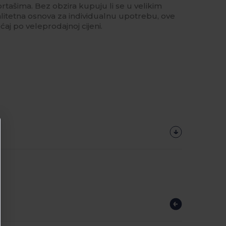
rtašima. Bez obzira kupuju li se u velikim
valitetna osnova za individualnu upotrebu, ove
aj po veleprodajnoj cijeni.