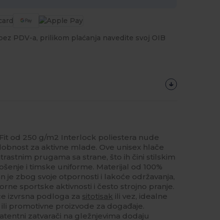
a bez PDV-a, prilikom plaćanja navedite svoj OIB
 Fit od 250 g/m2 Interlock poliestera nude
udobnost za aktivne mlade. Ove unisex hlače
rastnim prugama sa strane, što ih čini stilskim
enje i timske uniforme. Materijal od 100%
 je zbog svoje otpornosti i lakoće održavanja,
orne sportske aktivnosti i često strojno pranje.
ače izvrsna podloga za
sitotisak
ili vez, idealne
 ili promotivne proizvode za događaje.
 patentni zatvarači na gležnjevima dodaju