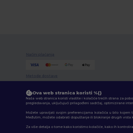
Načini plaćanja
Metode dostave
Ova web stranica koristi %{}
Naša web stranica koristi vlastite i kolačiće trećih strana za po
pregledavanja, uključujući prilagođeni sadržaj, optimizirane int
Možete upravljati svojim preferencijama kolačića u bilo kojem 
Međutim, možete odabrati dopuštanje ili blokiranje drugih vrsta kol
2026. Sva prava zadržana
Za više detalja o tome kako koristimo kolačiće, kako ih kontrolir
Uvjeti i odredbe
|
Pravila o privatnosti
|
Politika kolačić