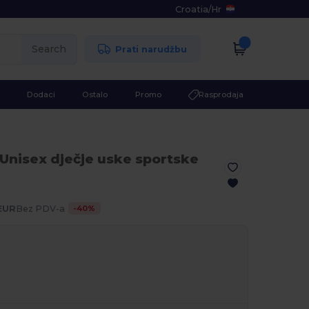
Croatia
/
Hr
Search
Prati narudžbu
Dodaci
Ostalo
Promo
Rasprodaja
 Unisex dječje uske sportske
a
-
40
%
 EUR
Bez PDV-a