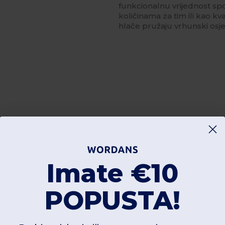
funkcionalnu vrijednost spo
količinama za tim ili kao k
hlače pružaju vrhunski osjeć
Imate €10
Dodajte recenziju
POPUSTA!