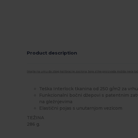
Product description
Imajte na umu da zbog kalibracije zaslona, boja slike proizvoda možda neće toč
Teška Interlock tkanina od 250 g/m2 za vrhu
Funkcionalni bočni džepovi s patentnim zatv
na gležnjevima
Elastični pojas s unutarnjom vezicom
TEŽINA
286 g.
Odvojiva etiketa