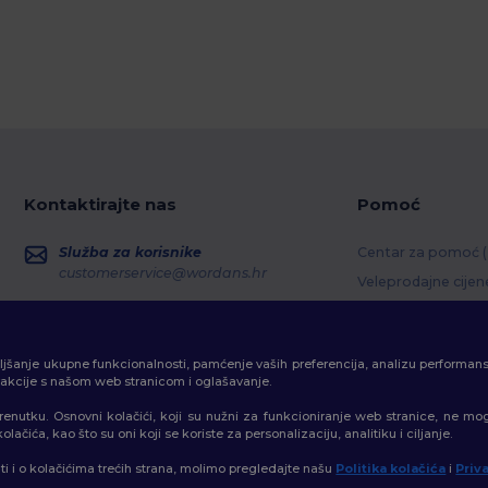
Kontaktirajte nas
Pomoć
Služba za korisnike
Centar za pomoć 
customerservice@wordans.hr
Veleprodajne cijen
Povrati i povrati s
Prodaja
sales@wordans.hr
Pojmovnik
boljšanje ukupne funkcionalnosti, pamćenje vaših preferencija, analizu performan
Metode dostave
Praćenje narudžbe
erakcije s našom web stranicom i oglašavanje.
Kodovi kupona
trenutku. Osnovni kolačići, koji su nužni za funkcioniranje web stranice, ne mo
ačića, kao što su oni koji se koriste za personalizaciju, analitiku i ciljanje.
ati i o kolačićima trećih strana, molimo pregledajte našu
Politika kolačića
i
Priv
👋
P