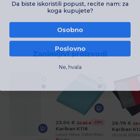
Da biste iskoristili popust, recite nam: za
koga kupujete?
Osobno
Poslovno
Zanimljivi proizvodi
Ne, hvala
23.04 €
26.76 €
-29%
32.65 €
39.
Kariban K118
Kariban K1
Luxury Velour Cotton Beach Towel with White Bands
+5 Boje