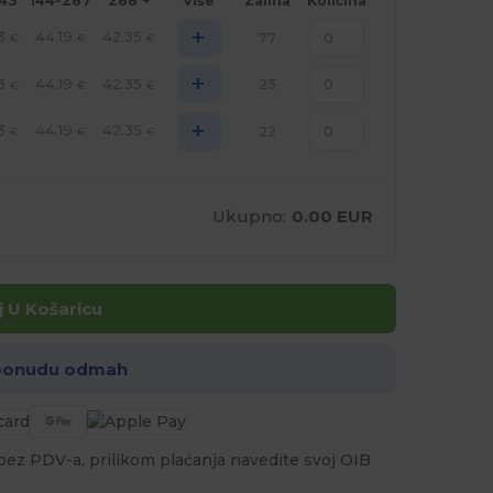
143
144-287
288 +
Više
Zaliha
Količina
+
3
44.19
42.35
77
€
€
€
+
3
44.19
42.35
23
€
€
€
+
3
44.19
42.35
22
€
€
€
Ukupno:
0.00 EUR
 U Košaricu
 ponudu odmah
a bez PDV-a, prilikom plaćanja navedite svoj OIB