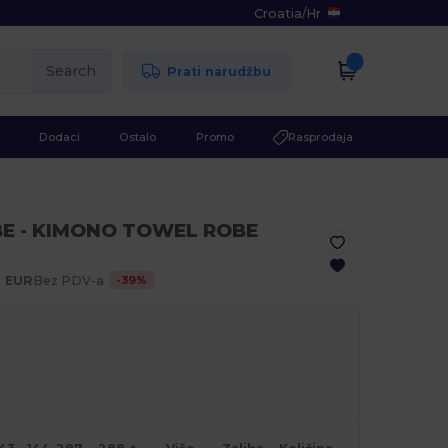
Croatia
/
Hr
Search
Prati narudžbu
Dodaci
Ostalo
Promo
Rasprodaja
E - KIMONO TOWEL ROBE
-
39
%
8 EUR
Bez PDV-a