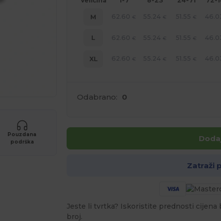
Veličina
1-7
8-23
24-71
72-
62.60
55.24
51.55
46.0
M
€
€
€
62.60
55.24
51.55
46.0
L
€
€
€
62.60
55.24
51.55
46.0
XL
€
€
€
Odabrano:
0
Pouzdana
Dodaj
podrška
Zatraži
Jeste li tvrtka? Iskoristite prednosti cijen
broj.