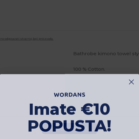
no odgovarati stvarnoj boji proizvoda.
Bathrobe kimono towel styl
100 % Cotton.
Imate €10
POPUSTA!
Dodajte recenziju