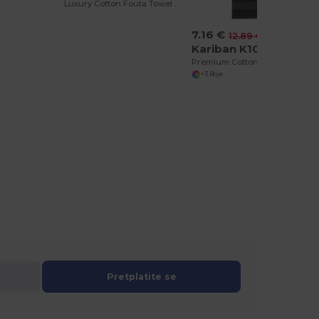
Luxury Cotton Fouta Towel with Terry and Fringe
7.16 €
-44%
12.89 €
Kariban K108
Premium Cotton Sports Towel with Hanging Loop
+3 Boje
Pretplatite se