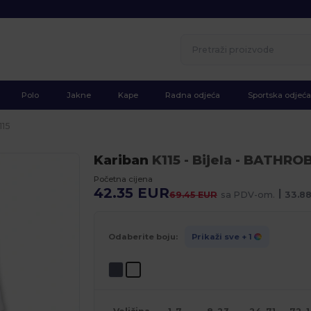
Polo
Jakne
Kape
Radna odjeća
Sportska odjeća
115
Kariban
K115
- Bijela
- BATHROB
Početna cijena
42.35 EUR
|
69.45 EUR
sa PDV-om.
33.8
Odaberite boju:
Prikaži sve
+ 1