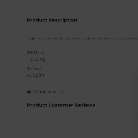
Product description
Imajte na umu da zbog kalibracije zaslona, boja slike proizvoda možda neće toč
TEŽINA
1.302 Kg.
Težina
400g/m²
FR | Toulouse, FR
Product Customer Reviews