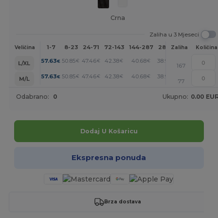
Crna
Zaliha u 3 Mjeseci
1-7
8-23
24-71
72-143
144-287
288 +
Više
Veličina
Zaliha
Količina
+
57.63
50.85
47.46
42.38
40.68
38.99
€
€
€
€
€
€
L/XL
167
+
57.63
50.85
47.46
42.38
40.68
38.99
€
€
€
€
€
€
M/L
77
Odabrano:
0
Ukupno:
0.00 EU
Dodaj U Košaricu
Ekspresna ponuda
Brza dostava