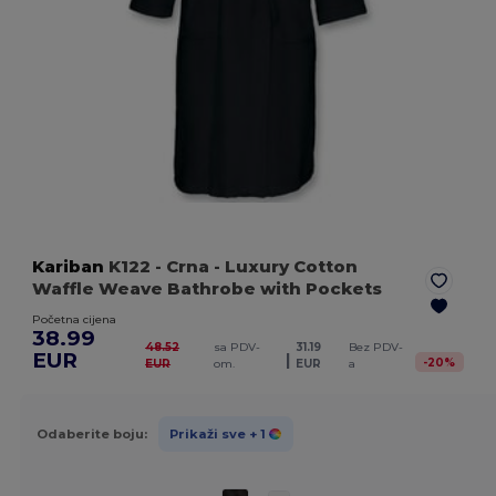
Kariban
K122
- Crna
- Luxury Cotton
Waffle Weave Bathrobe with Pockets
Početna cijena
38.99
48.52
sa PDV-
31.19
Bez PDV-
EUR
|
-
20
%
EUR
om.
EUR
a
Odaberite boju:
Prikaži sve
+ 1