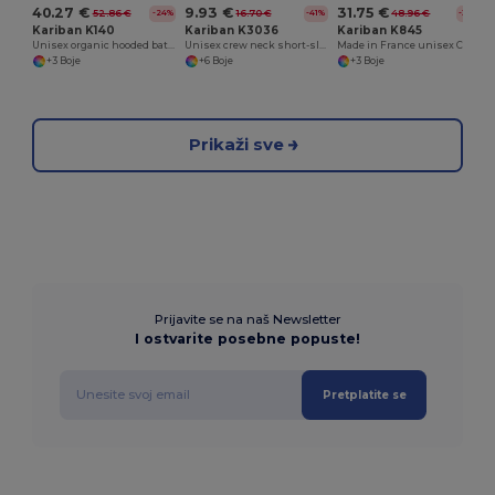
40.27 €
9.93 €
31.75 €
52.86 €
16.70 €
48.96 €
-24%
-41%
-35%
Kariban K140
Kariban K3036
Kariban K845
Unisex organic hooded bathrobe
Unisex crew neck short-sleeved t-shirt
Made in France unisex Charentaise slippers
+3 Boje
+6 Boje
+3 Boje
Prikaži sve
Prijavite se na naš Newsletter
I ostvarite posebne popuste!
Pretplatite se