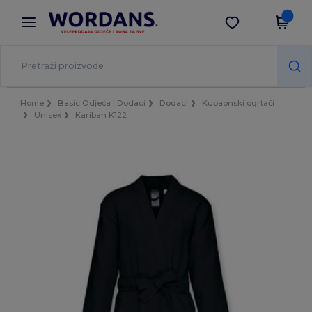
×
Aplikacija Wordans
Preuzmi app
Bolje cijene u aplikaciji!
Home
Basic Odjeća | Dodaci
Dodaci
Kupaonski ogrtači
Unisex
Kariban K122