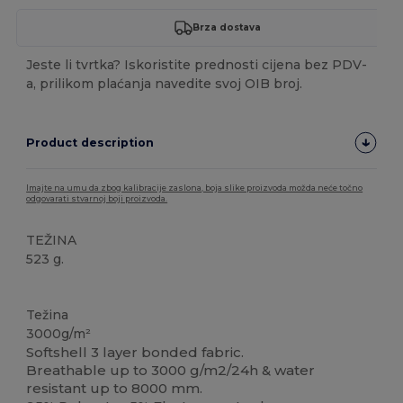
Brza dostava
Jeste li tvrtka? Iskoristite prednosti cijena bez PDV-
a, prilikom plaćanja navedite svoj OIB broj.
Product description
Imajte na umu da zbog kalibracije zaslona, boja slike proizvoda možda neće točno
odgovarati stvarnoj boji proizvoda.
TEŽINA
523 g.
Termalne majice
Težina
3000g/m²
Softshell 3 layer bonded fabric.
Breathable up to 3000 g/m2/24h & water
resistant up to 8000 mm.