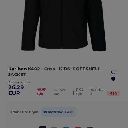
Kariban
K402
- Crna
- KIDS' SOFTSHELL
JACKET
Početna cijena
26.29
40.85
sa PDV-
21.03
Bez PDV-
EUR
|
-
36
%
EUR
om.
EUR
a
Odaberite boju:
Prikaži sve
+ 4