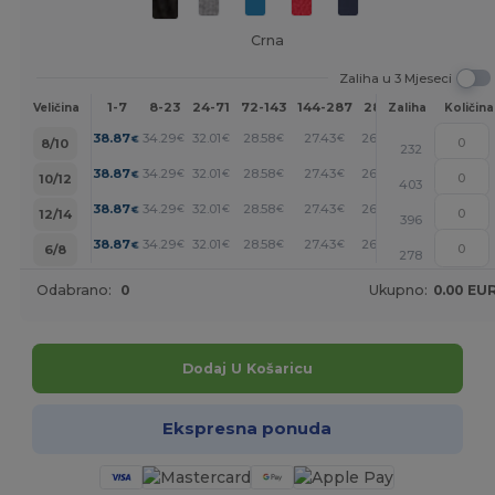
Crna
Zaliha u 3 Mjeseci
1-7
8-23
24-71
72-143
144-287
288 +
Više
Veličina
Zaliha
Količina
+
38.87
34.29
32.01
28.58
27.43
26.29
€
€
€
€
€
€
8/10
232
+
38.87
34.29
32.01
28.58
27.43
26.29
€
€
€
€
€
€
10/12
403
+
38.87
34.29
32.01
28.58
27.43
26.29
€
€
€
€
€
€
12/14
396
+
38.87
34.29
32.01
28.58
27.43
26.29
€
€
€
€
€
€
6/8
278
Odabrano:
0
Ukupno:
0.00 EU
Dodaj U Košaricu
Ekspresna ponuda