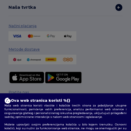
Naša tvrtka
Načini plaćanja
Metode dostave
Pratite nas
Ova web stranica koristi %{}
Naša web stranica koristi vlastite i kolačiće trećih strana za poboljšanje ukupne
funkcionalnosti, pamćenje vaših preferencija, analizu performansi web stranice i
osiguravanje glatkog i personaliziranog iskustva pregledavanja, uključujući prilagođeni
2026. Sva prava zadržana
sadržaj, optimizirane interakcije s našom web stranicom i oglašavanje.
Uvjeti i odredbe
|
Pravila o privatnosti
|
Politika kolačića
|
Mapa Sajta
Možete upravljati svojim preferencijama kolačića u bilo kojem trenutku. Osnovni
kolačići, koji su nužni za funkcioniranje web stranice, ne mogu se onemogućiti jer su