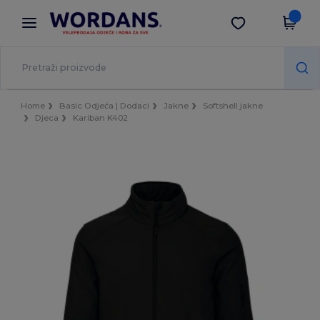
×
Aplikacija Wordans
Preuzmi app
Bolje cijene u aplikaciji!
Home
Basic Odjeća | Dodaci
Jakne
Softshell jakne
Djeca
Kariban K402