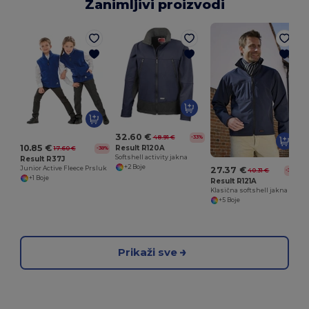
Zanimljivi proizvodi
32.60 €
48.91 €
-33%
10.85 €
Result R120A
17.60 €
-38%
Softshell activity jakna
Result R37J
+2 Boje
27.37 €
Junior Active Fleece Prsluk
40.31 €
-32%
+1 Boje
Result R121A
Klasična softshell jakna
+5 Boje
Prikaži sve