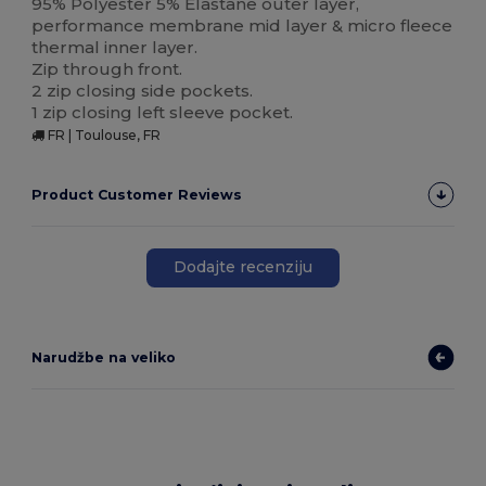
95% Polyester 5% Elastane outer layer,
performance membrane mid layer & micro fleece
thermal inner layer.
Zip through front.
2 zip closing side pockets.
1 zip closing left sleeve pocket.
FR | Toulouse, FR
Product Customer Reviews
Dodajte recenziju
Narudžbe na veliko