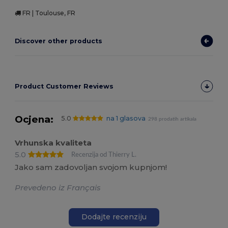
FR | Toulouse, FR
Discover other products
Product Customer Reviews
Ocjena:
5.0
na 1 glasova
298 prodatih artikala
Vrhunska kvaliteta
5.0
Recenzija od Thierry L.
Jako sam zadovoljan svojom kupnjom!
Prevedeno iz Français
Dodajte recenziju