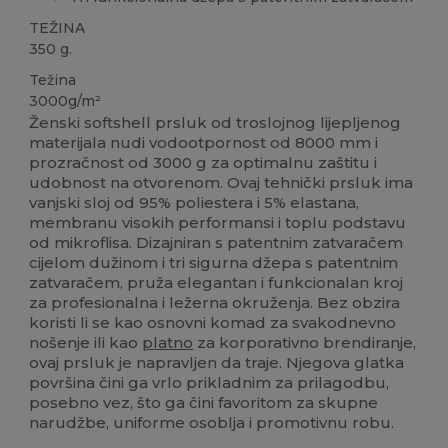
TEŽINA
350 g.
Težina
3000g/m²
Ženski softshell prsluk od troslojnog lijepljenog
materijala nudi vodootpornost od 8000 mm i
prozračnost od 3000 g za optimalnu zaštitu i
udobnost na otvorenom. Ovaj tehnički prsluk ima
vanjski sloj od 95% poliestera i 5% elastana,
membranu visokih performansi i toplu podstavu
od mikroflisa. Dizajniran s patentnim zatvaračem
cijelom dužinom i tri sigurna džepa s patentnim
zatvaračem, pruža elegantan i funkcionalan kroj
za profesionalna i ležerna okruženja. Bez obzira
koristi li se kao osnovni komad za svakodnevno
nošenje ili kao
platno
za korporativno brendiranje,
ovaj prsluk je napravljen da traje. Njegova glatka
površina čini ga vrlo prikladnim za prilagodbu,
posebno vez, što ga čini favoritom za skupne
narudžbe, uniforme osoblja i promotivnu robu.