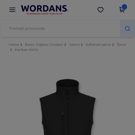
×
Aplikacija Wordans
Preuzmi app
Bolje cijene u aplikaciji!
Home
Basic Odjeća | Dodaci
Jakne
Softshell jakne
Žene
Kariban K404