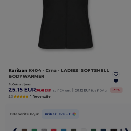
Kariban
K404
- Crna
- LADIES' SOFTSHELL
BODYWARMER
Početna cijena
25.15 EUR
|
-
35
%
38.61 EUR
sa PDV-om.
20.12 EUR
Bez PDV-a
5.0
1 Recenzije
Odaberite boju:
Prikaži sve
+ 11