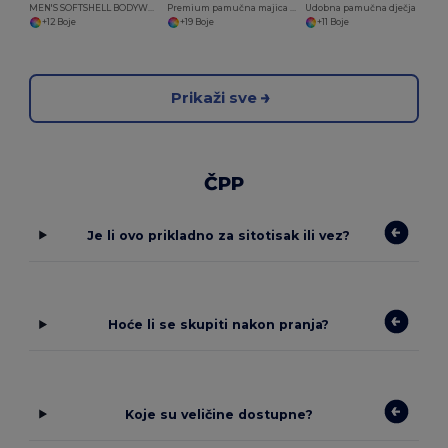
MEN'S SOFTSHELL BODYWARMER
Premium pamučna majica s okruglim izrezom za muškarce
Udobna pamučna dječja majica s Belcoro® mekoćom
+12 Boje
+19 Boje
+11 Boje
Prikaži sve
ČPP
Je li ovo prikladno za sitotisak ili vez?
Hoće li se skupiti nakon pranja?
Koje su veličine dostupne?