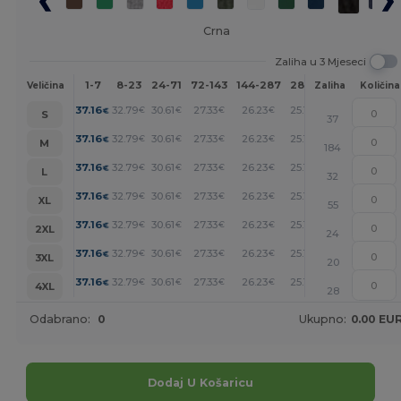
Crna
Zaliha u 3 Mjeseci
1-7
8-23
24-71
72-143
144-287
288 +
Više
Veličina
Zaliha
Količina
+
37.16
32.79
30.61
27.33
26.23
25.15
€
€
€
€
€
€
S
37
+
37.16
32.79
30.61
27.33
26.23
25.15
€
€
€
€
€
€
M
184
+
37.16
32.79
30.61
27.33
26.23
25.15
€
€
€
€
€
€
L
32
+
37.16
32.79
30.61
27.33
26.23
25.15
€
€
€
€
€
€
XL
55
+
37.16
32.79
30.61
27.33
26.23
25.15
€
€
€
€
€
€
2XL
24
+
37.16
32.79
30.61
27.33
26.23
25.15
€
€
€
€
€
€
3XL
20
+
37.16
32.79
30.61
27.33
26.23
25.15
€
€
€
€
€
€
4XL
28
Odabrano:
0
Ukupno:
0.00 EU
Dodaj U Košaricu