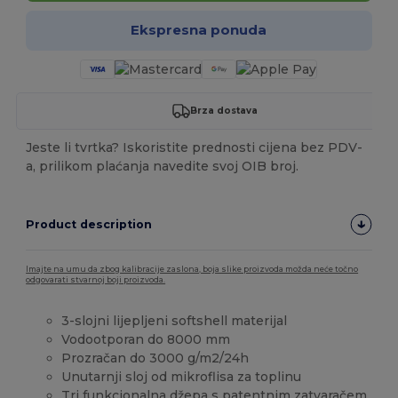
Ekspresna ponuda
Brza dostava
Jeste li tvrtka? Iskoristite prednosti cijena bez PDV-
a, prilikom plaćanja navedite svoj OIB broj.
Product description
Imajte na umu da zbog kalibracije zaslona, boja slike proizvoda možda neće točno
odgovarati stvarnoj boji proizvoda.
3-slojni lijepljeni softshell materijal
Vodootporan do 8000 mm
Prozračan do 3000 g/m2/24h
Unutarnji sloj od mikroflisa za toplinu
Tri funkcionalna džepa s patentnim zatvaračem