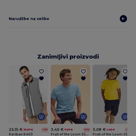
Narudžbe na veliko
Zanimljivi proizvodi
25.15 €
3.45 €
3.08 €
33.37 €
7.57 €
4.05 €
-25%
-54%
-24%
Kariban K403
Fruit of the Loom SS048
Fruit of the Loom SS031