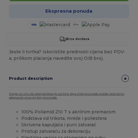
Ekspresna ponuda
Brza dostava
Jeste li tvrtka? Iskoristite prednosti cijena bez PDV-
a, prilikom plaćanja navedite svoj OIB broj.
Product description
Imajte na umu da zbog kalibracije zaslona, boja slike proizvoda možda neće točno
odgovarati stvarnoj boji proizvoda.
100% Poliamid 210 T s akrilnim premazom
Podstava od trikota, mreže i poliestera
Skrivena kapuljača i puni zatvarač
Pristup zatvaraču za dekoraciju
Elastična vezica sa stoperima na rubu