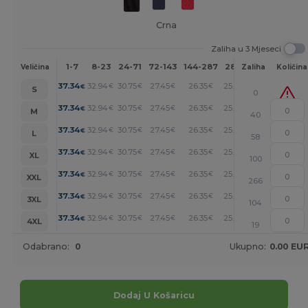
Crna
Zaliha u 3 Mjeseci
1-7
8-23
24-71
72-143
144-287
288 +
Više
Veličina
Zaliha
Količina
+
37.34
32.94
30.75
27.45
26.35
25.26
€
€
€
€
€
€
S
0
+
37.34
32.94
30.75
27.45
26.35
25.26
€
€
€
€
€
€
M
40
+
37.34
32.94
30.75
27.45
26.35
25.26
€
€
€
€
€
€
L
58
+
37.34
32.94
30.75
27.45
26.35
25.26
€
€
€
€
€
€
XL
100
+
37.34
32.94
30.75
27.45
26.35
25.26
€
€
€
€
€
€
XXL
266
+
37.34
32.94
30.75
27.45
26.35
25.26
€
€
€
€
€
€
3XL
104
+
37.34
32.94
30.75
27.45
26.35
25.26
€
€
€
€
€
€
4XL
19
Odabrano:
0
Ukupno:
0.00 EU
Dodaj U Košaricu