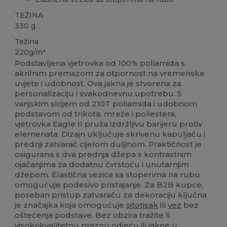
TEŽINA
330 g.
Težina
220g/m²
Podstavljena vjetrovka od 100% poliamida s
akrilnim premazom za otpornost na vremenske
uvjete i udobnost. Ova jakna je stvorena za
personalizaciju i svakodnevnu upotrebu. S
vanjskim slojem od 210T poliamida i udobnom
podstavom od trikota, mreže i poliestera,
vjetrovka Eagle II pruža izdržljivu barijeru protiv
elemenata. Dizajn uključuje skrivenu kapuljaču i
prednji zatvarač cijelom duljinom. Praktičnost je
osigurana s dva prednja džepa s kontrastnim
ojačanjima za dodatnu čvrstoću i unutarnjim
džepom. Elastična vezica sa stoperima na rubu
omogućuje podesivo pristajanje. Za B2B kupce,
poseban pristup zatvaraču za dekoraciju ključna
je značajka koja omogućuje
sitotisak
ili
vez
bez
oštećenja podstave. Bez obzira tražite li
visokokvalitetnu praznu odjeću ili jakne u