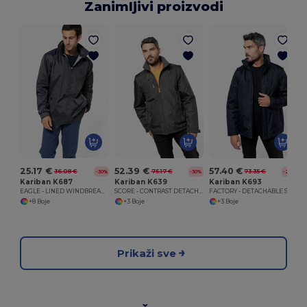
Zanimljivi proizvodi
25.17 €
52.39 €
57.40 €
36.08 €
75.17 €
73.35 €
-30%
-30%
-22%
Kariban K687
Kariban K639
Kariban K693
EAGLE - LINED WINDBREAKER
SCORE - CONTRAST DETACHABLE SLEEVE BLOUSON JACKET
FACTORY - DETACHABLE SLEEVE BLOUSON JACKET
+8 Boje
+3 Boje
+3 Boje
Prikaži sve