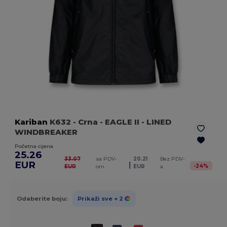
Kariban
K632
- Crna
- EAGLE II - LINED
WINDBREAKER
Početna cijena
25.26
33.07
sa PDV-
20.21
Bez PDV-
EUR
|
-
24
%
EUR
om.
EUR
a
Odaberite boju:
Prikaži sve
+ 2