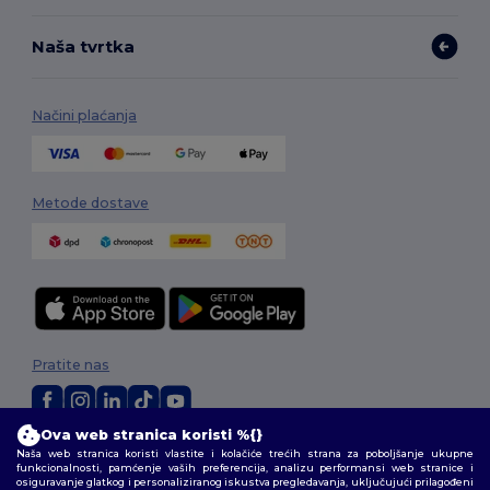
Naša tvrtka
Načini plaćanja
Metode dostave
Pratite nas
Ova web stranica koristi %{}
2026. Sva prava zadržana
Naša web stranica koristi vlastite i kolačiće trećih strana za poboljšanje ukupne
funkcionalnosti, pamćenje vaših preferencija, analizu performansi web stranice i
Uvjeti i odredbe
|
Pravila o privatnosti
|
Politika kolačića
|
Mapa Sajta
osiguravanje glatkog i personaliziranog iskustva pregledavanja, uključujući prilagođeni