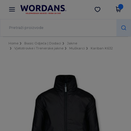
×
Aplikacija Wordans
Preuzmi app
Bolje cijene u aplikaciji!
Home
Basic Odjeća | Dodaci
Jakne
Vjetotrovke i Trenerske jakne
Muškarci
Kariban K632