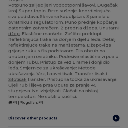
Potpuno zalijepljeni vodootporni šavovi. Dugačak
kroj. Super toplo. Brzo sušenje. koordinirajuća
siva podstava. Skrivena kapuljača s 3 panela u
ovratniku s regulatorom. Puno
prednje kopčanje
patentnim zatvaračem. 2 prednja džepa. Unutarnji
džep
. Elastične manšete. Zaštitni preklopi.
Reflektirajuća traka na donjem dijelu leđa. Detalj
reflektirajuće trake na manšetama. Džepovi za
grijanje ruku s flis podstavom. Flis obrub na
unutarnjem ovratniku. Podesive elastične vrpce u
donjem rubu. Pristup za
vez
L rame i donji dio
leđa. Smjernice za ukrašavanje: Metode
ukrašavanja: Vez, Izravni tisak, Transfer tisak i
Sitotisak
transfer. Pristupna točka za ukrašavanje:
Cijeli rub i lijeva prsa Upute za pranje 40
stupnjeva. Ne izbjeljivati. Glačati na niskoj
temperaturi. Ne sušiti u sušilici.
FR | Pluguffan, FR
Discover other products