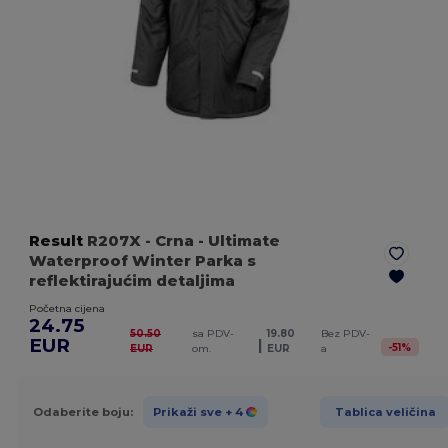
Result
R207X
- Crna
- Ultimate
Waterproof Winter Parka s
reflektirajućim detaljima
Početna cijena
24.75
50.50
sa PDV-
19.80
Bez PDV-
EUR
|
-
51
%
EUR
om.
EUR
a
Odaberite boju:
Prikaži sve
+ 4
Tablica veličina