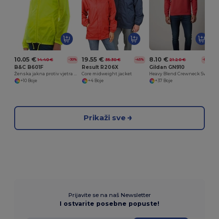
10.05 €
19.55 €
8.10 €
14.40 €
35.30 €
21.20 €
-30%
-45%
-62%
B&C B601F
Result R206X
Gildan GN910
Ženska jakna protiv vjetra s skrivenom kapuljačom
Core midweight jacket
Heavy Blend Crewneck Sweatshirt
+10 Boje
+4 Boje
+37 Boje
Prikaži sve
Prijavite se na naš Newsletter
I ostvarite posebne popuste!