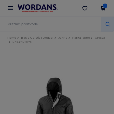
×
Aplikacija Wordans
Preuzmi app
Bolje cijene u aplikaciji!
Home
Basic Odjeća | Dodaci
Jakne
Parka jakne
Unisex
Result R207X