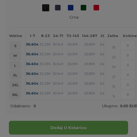
Crna
1-7
8-23
24-71
72-143
144-287
288 +
Više
Veličina
Zaliha
Količina
+
36.60
32.29
30.14
26.91
25.83
24.75
€
€
€
€
€
€
S
15
+
36.60
32.29
30.14
26.91
25.83
24.75
€
€
€
€
€
€
M
23
+
36.60
32.29
30.14
26.91
25.83
24.75
€
€
€
€
€
€
L
19
+
36.60
32.29
30.14
26.91
25.83
24.75
€
€
€
€
€
€
XL
21
+
36.60
32.29
30.14
26.91
25.83
24.75
€
€
€
€
€
€
2XL
15
+
36.60
32.29
30.14
26.91
25.83
24.75
€
€
€
€
€
€
3XL
9
Odabrano:
0
Ukupno:
0.00 EU
Dodaj U Košaricu