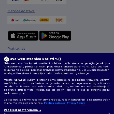
Metode dostave
Pratite nas
Ova web stranica koristi %{}
Naša web stranica koristi vlastite i kolačiće trećih strana za poboljšanje ukupne
funkcionalnosti, pamćenje vaših preferencija, analizu performansi web stranice i
2026. Sva prava zadržana
osiguravanje glatkog i personaliziranog iskustva pregledavanja, uključujući prilagođeni
Uvjeti i odredbe
|
Pravila o privatnosti
|
Politika kolačića
|
Mapa Sajta
sadržaj, optimizirane interakcije s našom web stranicom i oglašavanje.
Možete upravljati svojim preferencijama kolačića u bilo kojem trenutku. Osnovni
kolačići, koji su nužni za funkcioniranje web stranice, ne mogu se onemogućiti jer su
potrebni za ispravan rad web stranice. Međutim, možete odabrati dopuštanje ili
blokiranje drugih vrsta kolačića, kao što su oni koji se koriste za personalizaciju,
analitiku i ciljanje.
Za više detalja o tome kako koristimo kolačiće, kako ih kontrolirati i o kolačićima trećih
strana, molimo pregledajte našu
Politika kolačića
i
Privacy Policy
.
👋
Pozdrav
Pregled preferencija
Ako imate bilo kakvih pitanja ili