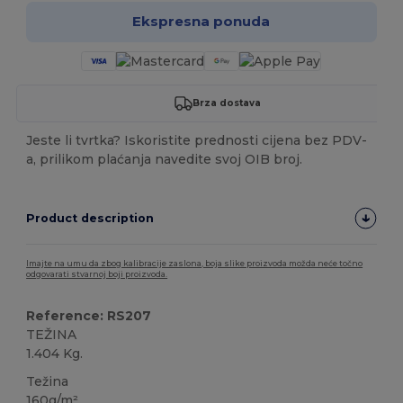
Ekspresna ponuda
Brza dostava
Jeste li tvrtka? Iskoristite prednosti cijena bez PDV-
a, prilikom plaćanja navedite svoj OIB broj.
Product description
Imajte na umu da zbog kalibracije zaslona, boja slike proizvoda možda neće točno
odgovarati stvarnoj boji proizvoda.
Reference: RS207
TEŽINA
1.404 Kg.
Težina
160g/m²