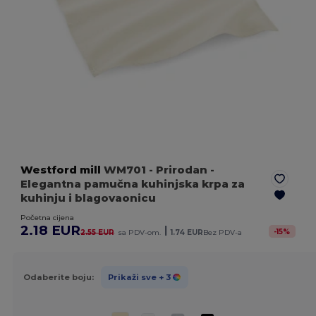
Westford mill
WM701
- Prirodan
-
Elegantna pamučna kuhinjska krpa za
kuhinju i blagovaonicu
Početna cijena
2.18 EUR
|
-
15
%
2.55 EUR
sa PDV-om.
1.74 EUR
Bez PDV-a
Odaberite boju:
Prikaži sve
+ 3