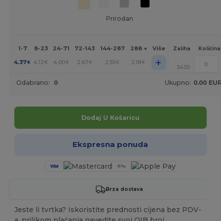
Prirodan
1-7
8-23
24-71
72-143
144-287
288 +
Više
Zaliha
Količina
+
4.37
4.12
4.00
2.67
2.55
2.18
€
€
€
€
€
€
3430
Odabrano:
0
Ukupno:
0.00 EU
Dodaj U Košaricu
Ekspresna ponuda
Brza dostava
Jeste li tvrtka? Iskoristite prednosti cijena bez PDV-
a, prilikom plaćanja navedite svoj OIB broj.