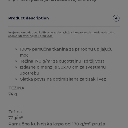
Product description
Imajte na umu da zbog kalibracije zaslona, boja slike proizvoda možda neće točno
odgovarati stvarnoj boji proizvoda.
100% pamučna tkanina za prirodnu upijajuću
moć
Težina 170 g/m² za dugotrajnu izdržljivost
Izdašne dimenzije 50x70 cm za svestranu
upotrebu
Glatka površina optimizirana za tisak i vez
TEŽINA
74 g.
Visoka zaliha
Težina
72g/m²
Pamučna kuhinjska krpa od 170 g/m² pruža