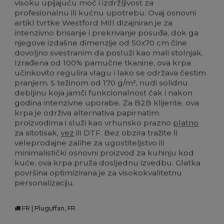
visoku upijajuću moć i izdržljivost za
profesionalnu ili kućnu upotrebu. Ovaj osnovni
artikl tvrtke Westford Mill dizajniran je za
intenzivno brisanje i prekrivanje posuđa, dok ga
njegove izdašne dimenzije od 50x70 cm čine
dovoljno svestranim da posluži kao mali stolnjak.
Izrađena od 100% pamučne tkanine, ova krpa
učinkovito regulira vlagu i lako se održava čestim
pranjem. S težinom od 170 g/m², nudi solidnu
debljinu koja jamči funkcionalnost čak i nakon
godina intenzivne uporabe. Za B2B klijente, ova
krpa je održiva alternativa papirnatim
proizvodima i služi kao vrhunsko prazno
platno
za sitotisak,
vez
ili DTF. Bez obzira tražite li
veleprodajne zalihe za ugostiteljstvo ili
minimalistički osnovni proizvod za kuhinju kod
kuće, ova krpa pruža dosljednu izvedbu. Glatka
površina optimizirana je za visokokvalitetnu
personalizaciju.
FR | Pluguffan, FR