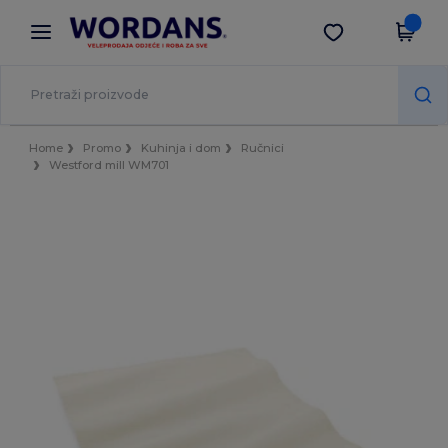
×
Aplikacija Wordans
Preuzmi app
Bolje cijene u aplikaciji!
Home
Promo
Kuhinja i dom
Ručnici
Westford mill WM701