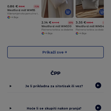
0.86 €
3.10 €
-72%
Westford mill WM115
Višenamjenska pamučna torba s prilagodljivim veličinama
+4 Boje
2.14 €
3.35 €
6.44 €
5.50 €
-67%
-39%
Westford mill WM530
Westford mill WM540
Platnena torbica za dodatke
Platnena torbica za dodatke
+4 Boje
+4 Boje
Prikaži sve
ČPP
Je li prikladna za sitotisak ili vez?
Hoće li se skupiti nakon pranja?