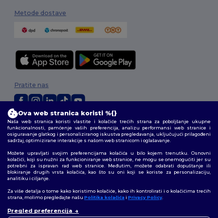
Metode dostave
Pratite nas
Ova web stranica koristi %{}
Naša web stranica koristi vlastite i kolačiće trećih strana za poboljšanje ukupne
2026. Sva prava zadržana
funkcionalnosti, pamćenje vaših preferencija, analizu performansi web stranice i
Uvjeti i odredbe
|
Pravila o privatnosti
|
Politika kolačića
|
Mapa Sajta
osiguravanje glatkog i personaliziranog iskustva pregledavanja, uključujući prilagođeni
sadržaj, optimizirane interakcije s našom web stranicom i oglašavanje.
Možete upravljati svojim preferencijama kolačića u bilo kojem trenutku. Osnovni
kolačići, koji su nužni za funkcioniranje web stranice, ne mogu se onemogućiti jer su
potrebni za ispravan rad web stranice. Međutim, možete odabrati dopuštanje ili
blokiranje drugih vrsta kolačića, kao što su oni koji se koriste za personalizaciju,
analitiku i ciljanje.
Za više detalja o tome kako koristimo kolačiće, kako ih kontrolirati i o kolačićima trećih
strana, molimo pregledajte našu
Politika kolačića
i
Privacy Policy
.
Pregled preferencija