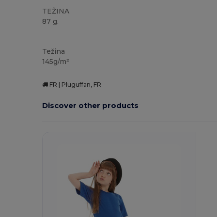
TEŽINA
87 g.
Personalizacija
Težina
145g/m²
FR | Pluguffan, FR
Discover other products