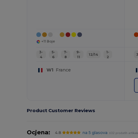
+11 Boje
3-
5-
7-
9-
1-
12/14
4
6
8
11
2
W1
France
Product Customer Reviews
Ocjena:
4.8
na 5 glasova
632 prodatih artikal