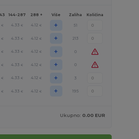
143
144-287
288 +
Više
Zaliha
Količina
+
4.33
4.12
51
€
€
€
+
4.33
4.12
213
€
€
€
+
4.33
4.12
0
€
€
€
+
4.33
4.12
0
€
€
€
+
4.33
4.12
3
€
€
€
+
4.33
4.12
195
€
€
€
Ukupno:
0.00 EUR