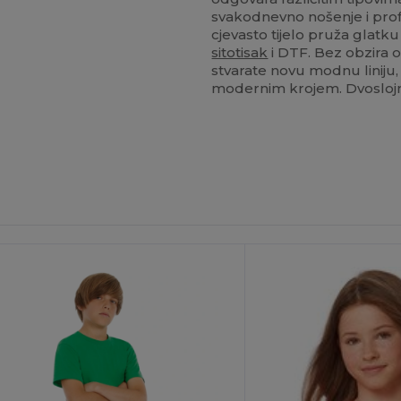
svakodnevno nošenje i profe
cjevasto tijelo pruža glatku
sitotisak
i DTF. Bez obzira o
stvarate novu modnu liniju, 
modernim krojem. Dvoslojni