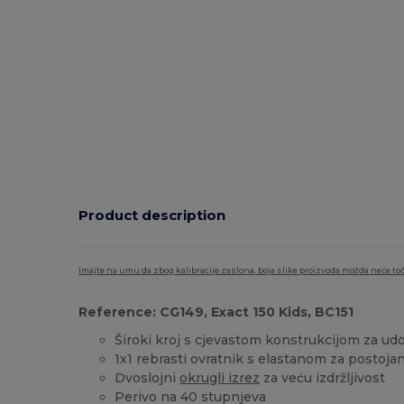
Product description
Imajte na umu da zbog kalibracije zaslona, boja slike proizvoda možda neće toč
Reference: CG149, Exact 150 Kids, BC151
Široki kroj s cjevastom konstrukcijom za u
1x1 rebrasti ovratnik s elastanom za postoja
Dvoslojni
okrugli izrez
za veću izdržljivost
Perivo na 40 stupnjeva