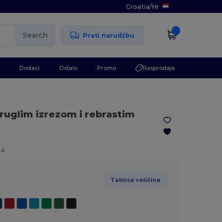
Croatia
/
Hr
Search
Prati narudžbu
Dodaci
Ostalo
Promo
Rasprodaja
kruglim izrezom i rebrastim
-a
Tablica veličina