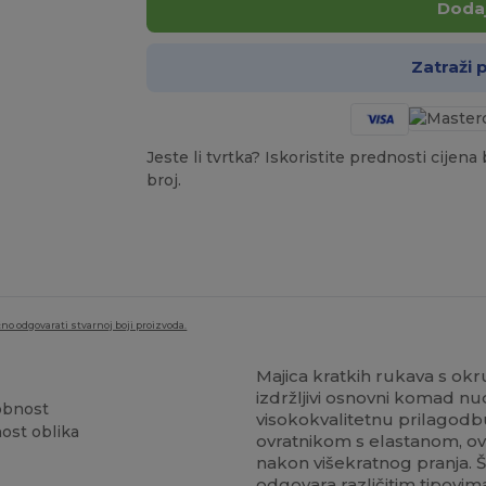
Dodaj
Zatraži
Jeste li tvrtka? Iskoristite prednosti cijen
broj.
no odgovarati stvarnoj boji proizvoda.
Majica kratkih rukava s ok
izdržljivi osnovni komad nud
dobnost
visokokvalitetnu prilagodbu
nost oblika
ovratnikom s elastanom, ova 
nakon višekratnog pranja. Š
odgovara različitim tipovima