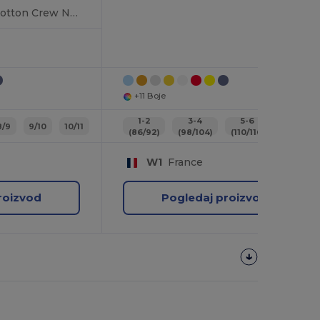
Premium Comfort Cotton Crew Neck Majica
+11 Boje
1-2
3-4
5-6
7-8
8/9
9/10
10/11
(86/92)
(98/104)
(110/116)
(122/128
W1
France
roizvod
Pogledaj proizvod