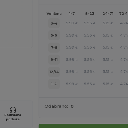
Veličina
1-7
8-23
24-71
72-
5.99
5.56
5.15
4.74
3-4
€
€
€
5.99
5.56
5.15
4.74
5-6
€
€
€
5.99
5.56
5.15
4.74
7-8
€
€
€
5.99
5.56
5.15
4.74
9-11
€
€
€
5.99
5.56
5.15
4.74
12/14
€
€
€
5.99
5.56
5.15
4.74
1-2
€
€
€
Odabrano:
0
Pouzdana
podrška