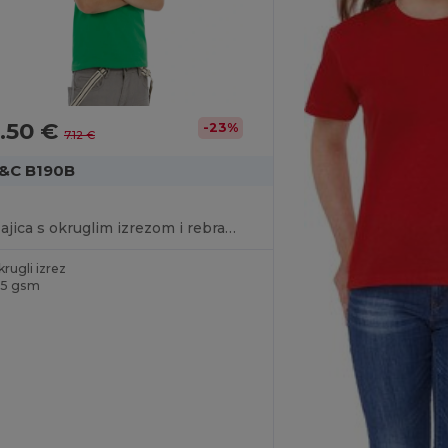
.50 €
-23%
7.12 €
&C B190B
Majica s okruglim izrezom i rebrastim ovratnikom Comfort Fit
rugli izrez
85 gsm