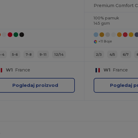
100% pamuk
145 gsm
+11 Boje
3-4
5-6
7-8
9-11
12/14
2/3
4/5
6/7
W1
France
W1
France
Pogledaj proizvod
Pogledaj p
a