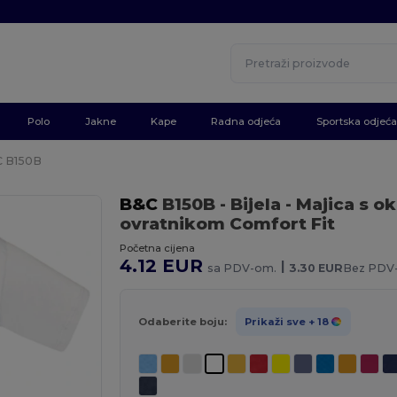
Polo
Jakne
Kape
Radna odjeća
Sportska odjeća
C B150B
B&C
B150B
- Bijela
- Majica s o
ovratnikom Comfort Fit
Početna cijena
4.12 EUR
|
sa PDV-om.
3.30 EUR
Bez PDV
Odaberite boju:
Prikaži sve
+ 18