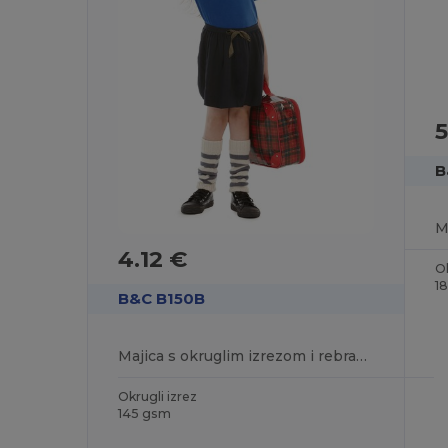
5
B
4.12 €
Ok
1
B&C B150B
Majica s okruglim izrezom i rebrastim ovratnikom Comfort Fit
Okrugli izrez
145 gsm