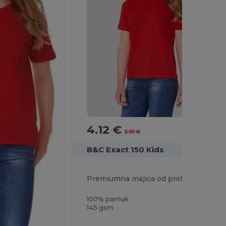
4.12 €
-30%
5.91 €
B&C Exact 150 Kids
Premiumna majica od prstenasto predene pamuka za udobnost
100% pamuk
145 gsm