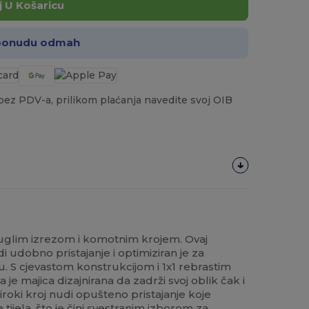
 U Košaricu
 ponudu odmah
a bez PDV-a, prilikom plaćanja navedite svoj OIB
ruglim izrezom i komotnim krojem. Ovaj
i udobno pristajanje i optimiziran je za
. S cjevastom konstrukcijom i 1x1 rebrastim
je majica dizajnirana da zadrži svoj oblik čak i
iroki kroj nudi opušteno pristajanje koje
 tijela, što je čini svestranim izborom za