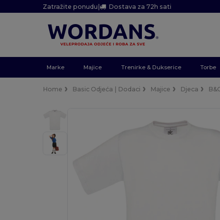
Zatražite ponudu
|
Dostava za 72h sati
Marke
Majice
Trenirke & Dukserice
Torbe
Home
Basic Odjeća | Dodaci
Majice
Djeca
B&