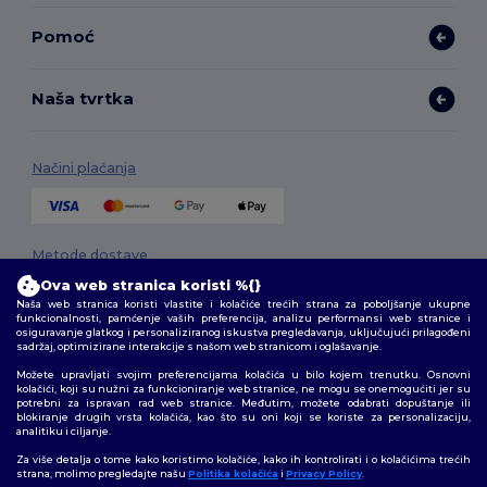
Pomoć
Naša tvrtka
Načini plaćanja
Metode dostave
Ova web stranica koristi %{}
Naša web stranica koristi vlastite i kolačiće trećih strana za poboljšanje ukupne
funkcionalnosti, pamćenje vaših preferencija, analizu performansi web stranice i
osiguravanje glatkog i personaliziranog iskustva pregledavanja, uključujući prilagođeni
sadržaj, optimizirane interakcije s našom web stranicom i oglašavanje.
Možete upravljati svojim preferencijama kolačića u bilo kojem trenutku. Osnovni
kolačići, koji su nužni za funkcioniranje web stranice, ne mogu se onemogućiti jer su
potrebni za ispravan rad web stranice. Međutim, možete odabrati dopuštanje ili
Pratite nas
blokiranje drugih vrsta kolačića, kao što su oni koji se koriste za personalizaciju,
analitiku i ciljanje.
Za više detalja o tome kako koristimo kolačiće, kako ih kontrolirati i o kolačićima trećih
strana, molimo pregledajte našu
Politika kolačića
i
Privacy Policy
.