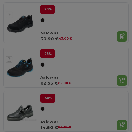
-28%
As low as:
30.90 €
43.00 €
-28%
As low as:
62.53 €
87.00 €
-40%
As low as:
14.60 €
24.19 €