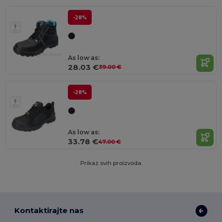
-28%
As low as:
28.03 €
39.00 €
-28%
As low as:
33.78 €
47.00 €
Prikaz svih proizvoda.
Kontaktirajte nas