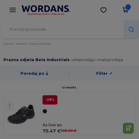
×
Aplikacija Wordans
Preuzmi app
Bolje cijene u aplikaciji!
Home
Marke
Bata Industrials
Prazna odjeća Bata Industrials
veleprodaja i maloprodaja
Poredaj po
Filter
✓
12 results.
-28%
As low as:
75.47 €
105.00 €