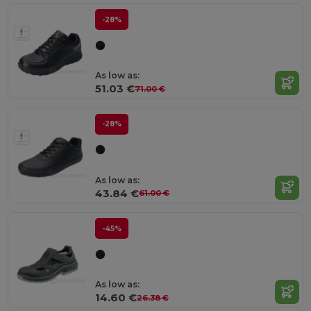
-28%
As low as:
51.03 €
71.00 €
-28%
As low as:
43.84 €
61.00 €
-45%
As low as:
14.60 €
26.38 €