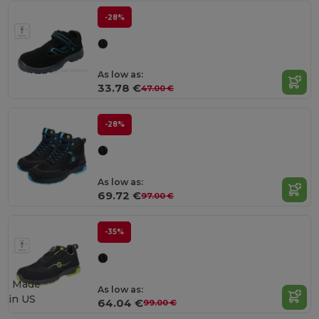
-28%
As low as:
33.78 €
47.00 €
-28%
As low as:
69.72 €
97.00 €
-35%
Made
As low as:
in
US
64.04 €
99.00 €