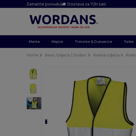
Zatražite ponudu
|
Dostava za 72h sati
Marke
Majice
Trenirke & Dukserice
Torbe
Home
Basic Odjeća | Dodaci
Radna odjeća
Radna