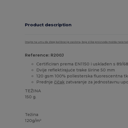
Product description
Imajte na umu da zbog kalibracije zaslona, boja slike proizvoda možda neće toč
Reference: R200J
Certificiran prema EN1150 i usklađen s 89/
Dvije reflektirajuće trake širine 50 mm
120 gsm 100% poliesterska fluorescentna t
Prednje
čičak
zatvaranje za jednostavnu up
TEŽINA
150 g.
Visoka zaliha
Težina
120g/m²