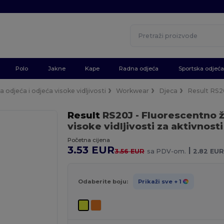
Polo
Jakne
Kape
Radna odjeća
Sportska odjeća
 odjeća i odjeća visoke vidljivosti
Workwear
Djeca
Result RS2
Result
RS20J
- Fluorescentno 
visoke vidljivosti za aktivnos
Početna cijena
3.53 EUR
|
3.56 EUR
sa PDV-om.
2.82 EUR
Odaberite boju:
Prikaži sve
+ 1