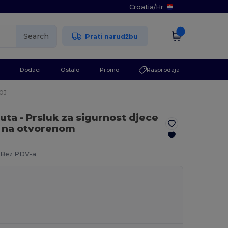
Croatia
/
Hr
Search
Prati narudžbu
Dodaci
Ostalo
Promo
Rasprodaja
0J
žuta
- Prsluk za sigurnost djece
ti na otvorenom
Bez PDV-a