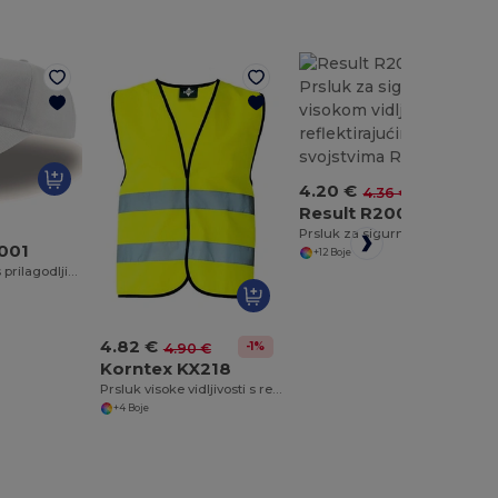
4.20 €
-4%
4.36 €
Result R200EV
Prsluk za sigurnost s visokom vidljivošću i reflektirajućim svojstvima R200EV
T001
+12 Boje
Atlantis uniseks prilagodljiva pamučna kapa
4.82 €
-1%
4.90 €
Korntex KX218
Prsluk visoke vidljivosti s reflektirajućim trakama i čičak trakom
+4 Boje