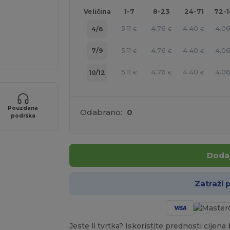
Veličina
1-7
8-23
24-71
72-
5.11
4.76
4.40
4.0
4/6
€
€
€
5.11
4.76
4.40
4.0
7/9
€
€
€
5.11
4.76
4.40
4.0
10/12
€
€
€
Pouzdana
Odabrano:
0
podrška
Dodaj
Zatraži
Jeste li tvrtka? Iskoristite prednosti cijen