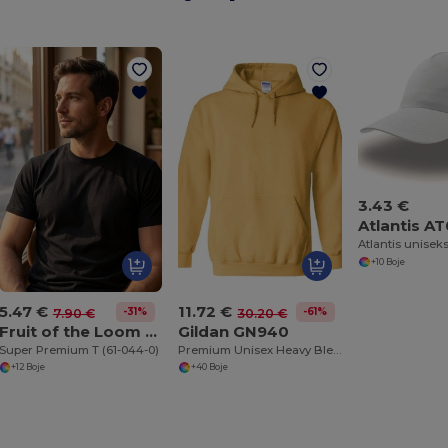
3.43 €
Atlantis A
+10 Boje
5.47 €
11.72 €
-31%
-61%
7.90 €
30.20 €
Fruit of the Loom SC210
Gildan GN940
Super Premium T (61-044-0)
Premium Unisex Heavy Blend Hooded Sweatshirt
+12 Boje
+40 Boje