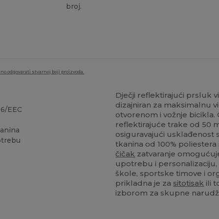
broj.
no odgovarati stvarnoj boji proizvoda.
Dječji reflektirajući prsluk 
dizajniran za maksimalnu vid
686/EEC
otvorenom i vožnje bicikla.
reflektirajuće trake od 50
kanina
osiguravajući usklađenost
otrebu
tkanina od 100% poliestera i
čičak
zatvaranje omogućuje 
upotrebu i personalizaciju, 
škole, sportske timove i o
prikladna je za
sitotisak
ili 
izborom za skupne narudžb