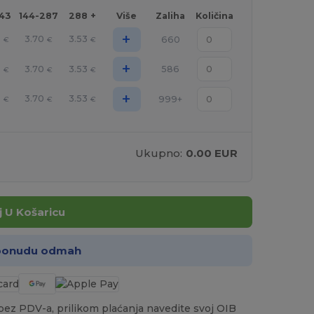
143
144-287
288 +
Više
Zaliha
Količina
+
6
3.70
3.53
660
€
€
€
+
6
3.70
3.53
586
€
€
€
+
6
3.70
3.53
999+
€
€
€
Ukupno:
0.00 EUR
 U Košaricu
 ponudu odmah
a bez PDV-a, prilikom plaćanja navedite svoj OIB