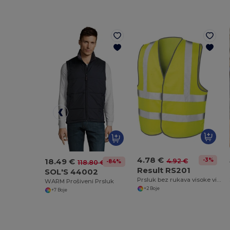
4.78 €
18.49 €
-3%
4.92 €
-84%
118.80 €
Result RS201
SOL'S 44002
Prsluk bez rukava visoke vidljivosti
WARM Prošiveni Prsluk
+2 Boje
+7 Boje