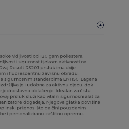
visoke vidljivosti od 120 gsm poliestera,
ljivost i sigurnost tijekom aktivnosti na
 Ovaj Result RS20J prsluk ima dvije
 mm i fluorescentnu završnu obradu,
 sa sigurnosnim standardima EN1150. Lagana
zdržljiva je i udobna za aktivnu djecu, dok
jednostavno oblačenje. Idealan za čistu
ovaj prsluk služi kao vitalni sigurnosni alat za
rganizatore događaja. Njegova glatka površina
toplinski prijenos, što ga čini pouzdanim
e i personaliziranu zaštitnu opremu.