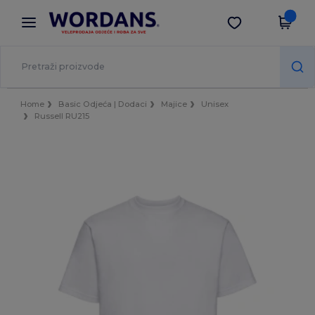
×
Aplikacija Wordans
Preuzmi app
Bolje cijene u aplikaciji!
Home
Basic Odjeća | Dodaci
Majice
Unisex
Russell RU215