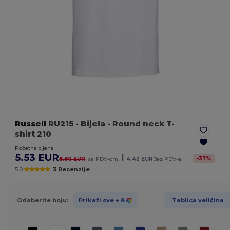
Russell
RU215
- Bijela
- Round neck T-
shirt 210
Početna cijena
5.53 EUR
|
-
37
%
8.80 EUR
sa PDV-om.
4.42 EUR
Bez PDV-a
5.0
3 Recenzije
Odaberite boju:
Prikaži sve
+ 8
Tablica veličina