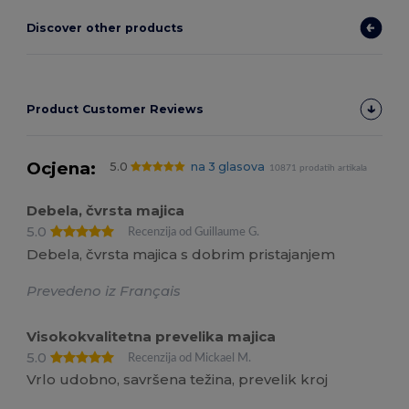
Discover other products
Product Customer Reviews
Ocjena:
5.0
na 3 glasova
10871 prodatih artikala
Debela, čvrsta majica
5.0
Recenzija od Guillaume G.
Debela, čvrsta majica s dobrim pristajanjem
Prevedeno iz Français
Visokokvalitetna prevelika majica
5.0
Recenzija od Mickael M.
Vrlo udobno, savršena težina, prevelik kroj