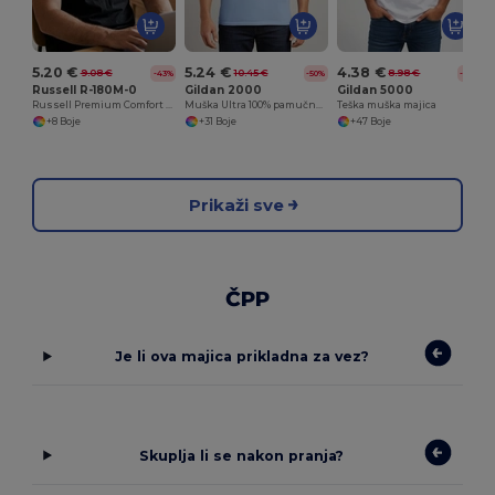
5.20 €
5.24 €
4.38 €
9.08 €
10.45 €
8.98 €
-43%
-50%
-51%
Russell R-180M-0
Gildan 2000
Gildan 5000
Russell Premium Comfort Pamučna Majica
Muška Ultra 100% pamučna majica
Teška muška majica
+8 Boje
+31 Boje
+47 Boje
Prikaži sve
ČPP
Je li ova majica prikladna za vez?
Skuplja li se nakon pranja?