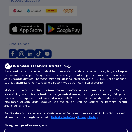
Metode dostave
Pratite nas
Ova web stranica koristi %{}
2026. Sva prava zadržana
Naša web stranica koristi vlastite i kolačiće trećih strana za poboljšanje ukupne
Uvjeti i odredbe
|
Pravila o privatnosti
|
Politika kolačića
|
Mapa Sajta
funkcionalnosti, pamćenje vaših preferencija, analizu performansi web stranice i
osiguravanje glatkog i personaliziranog iskustva pregledavanja, uključujući prilagođeni
sadržaj, optimizirane interakcije s našom web stranicom i oglašavanje.
Možete upravljati svojim preferencijama kolačića u bilo kojem trenutku. Osnovni
kolačići, koji su nužni za funkcioniranje web stranice, ne mogu se onemogućiti jer su
potrebni za ispravan rad web stranice. Međutim, možete odabrati dopuštanje ili
blokiranje drugih vrsta kolačića, kao što su oni koji se koriste za personalizaciju,
analitiku i ciljanje.
Za više detalja o tome kako koristimo kolačiće, kako ih kontrolirati i o kolačićima trećih
strana, molimo pregledajte našu
Politika kolačića
i
Privacy Policy
.
👋
Pozdrav
Pregled preferencija
Ako imate bilo kakvih pitanja ili
nedoumica, možete nas