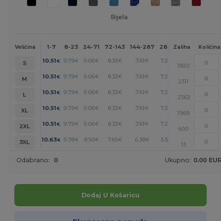
Bijela
1-7
8-23
24-71
72-143
144-287
288 +
Više
Veličina
Zaliha
Količina
+
10.51
9.79
9.06
8.33
7.61
7.25
€
€
€
€
€
€
S
1820
+
10.51
9.79
9.06
8.33
7.61
7.25
€
€
€
€
€
€
M
2311
+
10.51
9.79
9.06
8.33
7.61
7.25
€
€
€
€
€
€
L
2363
+
10.51
9.79
9.06
8.33
7.61
7.25
€
€
€
€
€
€
XL
1969
+
10.51
9.79
9.06
8.33
7.61
7.25
€
€
€
€
€
€
2XL
600
+
10.63
9.78
8.50
7.65
6.38
5.53
€
€
€
€
€
€
3XL
13
Odabrano:
0
Ukupno:
0.00 EU
Dodaj U Košaricu