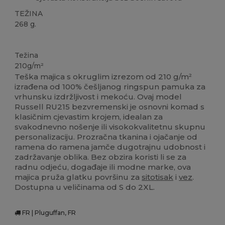
TEŽINA
268 g.
Visoka zaliha
Težina
210g/m²
Teška majica s okruglim izrezom od 210 g/m²
izrađena od 100% češljanog ringspun pamuka za
vrhunsku izdržljivost i mekoću. Ovaj model
Russell RU215 bezvremenski je osnovni komad s
klasičnim cjevastim krojem, idealan za
svakodnevno nošenje ili visokokvalitetnu skupnu
personalizaciju. Prozračna tkanina i ojačanje od
ramena do ramena jamče dugotrajnu udobnost i
zadržavanje oblika. Bez obzira koristi li se za
radnu odjeću, događaje ili modne marke, ova
majica pruža glatku površinu za
sitotisak
i
vez
.
Dostupna u veličinama od S do 2XL.
FR | Pluguffan, FR