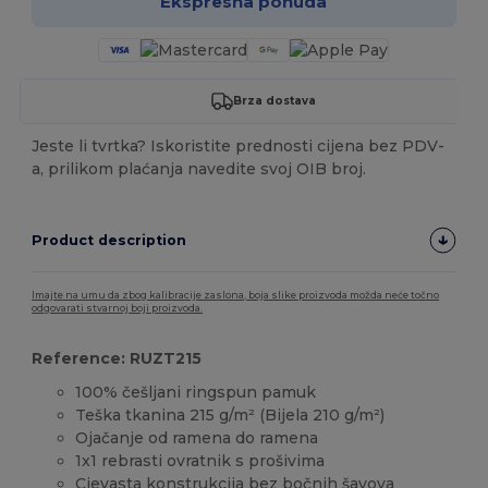
Ekspresna ponuda
Brza dostava
Jeste li tvrtka? Iskoristite prednosti cijena bez PDV-
a, prilikom plaćanja navedite svoj OIB broj.
Product description
Imajte na umu da zbog kalibracije zaslona, boja slike proizvoda možda neće točno
odgovarati stvarnoj boji proizvoda.
Reference: RUZT215
100% češljani ringspun pamuk
Teška tkanina 215 g/m² (Bijela 210 g/m²)
Ojačanje od ramena do ramena
1x1 rebrasti ovratnik s prošivima
Cjevasta konstrukcija bez bočnih šavova