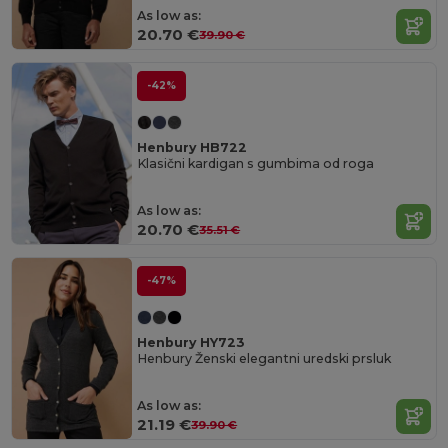
As low as:
20.70 €
39.90 €
-42%
Henbury HB722
Klasični kardigan s gumbima od roga
As low as:
20.70 €
35.51 €
-47%
Henbury HY723
Henbury Ženski elegantni uredski prsluk
As low as:
21.19 €
39.90 €