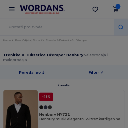
×
Aplikacija Wordans
Preuzmi app
Bolje cijene u aplikaciji!
Home
Basic Odjeća | Dodaci
Trenirke & Dukserice
Džemper
Trenirke & Dukserice Džemper Henbury
veleprodaja i
maloprodaja
Poredaj po
Filter
✓
3 results.
-48%
Henbury HY722
Henbury muški elegantni V-izrez kardigan na kopčanje