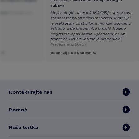
rukava
dobna
Prevedeno iz
Majica dugih rukava JHK JK215 je upravo ono
što sam tražio za prijelazni period. Materijal
je prekrasan, čvrst piké, a manžeti savršeno
pristaju, a da pritom nisu prejaki. Izgleda
elegantno ispod sakoa ili jednostavno uz
traperice. Definitivno bih je preporučio!
Prevedeno iz Dutch
 C.
Recenzija od Rakesh S.
Kontaktirajte nas
Pomoć
Naša tvrtka