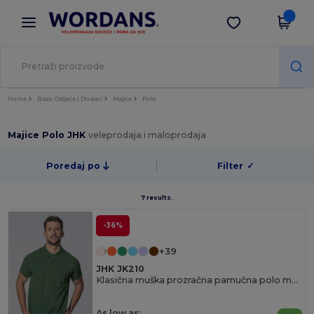
×
Aplikacija Wordans
Preuzmi app
Bolje cijene u aplikaciji!
Home
Basic Odjeća | Dodaci
Majice
Polo
Majice Polo JHK
veleprodaja i maloprodaja
Poredaj po
Filter
✓
7 results.
-36%
+39
JHK JK210
Klasična muška prozračna pamučna polo majica
As low as: