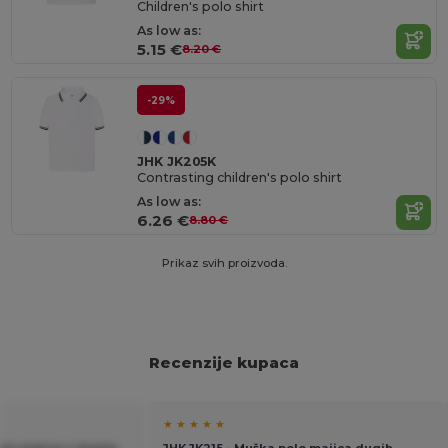
Children's polo shirt
As low as:
5.15 €
8.20 €
-29%
JHK JK205K
Contrasting children's polo shirt
As low as:
6.26 €
8.80 €
Prikaz svih proizvoda.
Recenzije kupaca
★ ★ ★ ★ ★
olo majica s dugim
JHK JK215 - Muška polo majica dugih