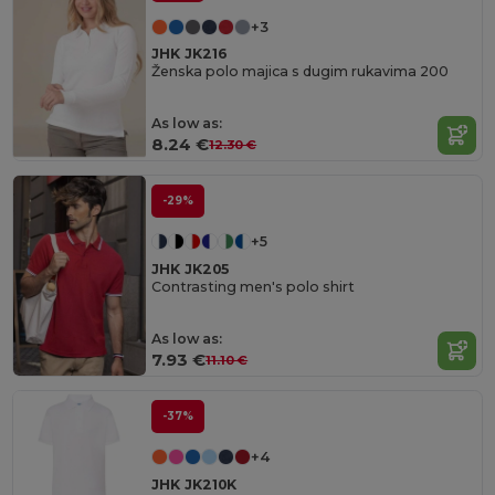
+3
JHK JK216
Ženska polo majica s dugim rukavima 200
As low as:
8.24 €
12.30 €
-29%
+5
JHK JK205
Contrasting men's polo shirt
As low as:
7.93 €
11.10 €
-37%
+4
JHK JK210K