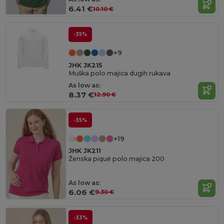
6.41 €
10.10 €
-35%
+9
JHK JK215
Muška polo majica dugih rukava
As low as:
8.37 €
12.90 €
-35%
+19
JHK JK211
Ženska piqué polo majica 200
As low as:
6.06 €
9.30 €
-33%