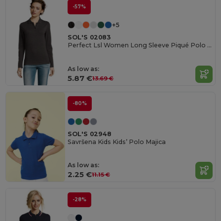
-57%
+5
SOL'S 02083
Perfect Lsl Women Long Sleeve Piqué Polo Shirt
As low as:
5.87 €
13.69 €
-80%
SOL'S 02948
Savršena Kids Kids’ Polo Majica
As low as:
2.25 €
11.15 €
-28%