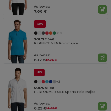
As low as:
7.66 €
-50%
+19
SOL'S 11346
PERFECT MEN Polo majica
As low as:
6.12 €
12.26 €
-51%
+2
SOL'S 01180
PERFORMER MEN Sports Polo Majica
As low as:
6.25 €
12.65 €