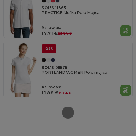
SOL'S 11365
PRACTICE Muška Polo Majica
As low as:
17.71 €
23.84 €
-24%
SOL'S 00575
PORTLAND WOMEN Polo majica
As low as:
11.88 €
15.64 €