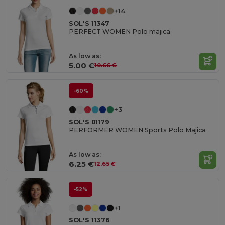
+14
SOL'S 11347
PERFECT WOMEN Polo majica
As low as:
5.00 €
10.66 €
-60%
+3
SOL'S 01179
PERFORMER WOMEN Sports Polo Majica
As low as:
6.25 €
12.65 €
-52%
+1
SOL'S 11376