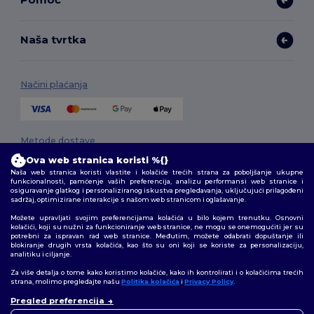
Naša tvrtka
Načini plaćanja
Metode dostave
Ova web stranica koristi %{}
Naša web stranica koristi vlastite i kolačiće trećih strana za poboljšanje ukupne
funkcionalnosti, pamćenje vaših preferencija, analizu performansi web stranice i
osiguravanje glatkog i personaliziranog iskustva pregledavanja, uključujući prilagođeni
sadržaj, optimizirane interakcije s našom web stranicom i oglašavanje.
Možete upravljati svojim preferencijama kolačića u bilo kojem trenutku. Osnovni
kolačići, koji su nužni za funkcioniranje web stranice, ne mogu se onemogućiti jer su
potrebni za ispravan rad web stranice. Međutim, možete odabrati dopuštanje ili
Pratite nas
blokiranje drugih vrsta kolačića, kao što su oni koji se koriste za personalizaciju,
analitiku i ciljanje.
Za više detalja o tome kako koristimo kolačiće, kako ih kontrolirati i o kolačićima trećih
strana, molimo pregledajte našu
Politika kolačića
i
Privacy Policy
.
👋
Pozdrav
2026. Sva prava zadržana
Pregled preferencija
Ako imate bilo kakvih pitanja ili
Uvjeti i odredbe
|
Pravila o privatnosti
|
Politika kolačića
|
Mapa Sajta