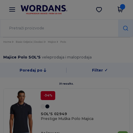
×
Aplikacija Wordans
Preuzmi app
Bolje cijene u aplikaciji!
Home
Basic Odjeća | Dodaci
Majice
Polo
Majice Polo SOL'S
veleprodaja i maloprodaja
Poredaj po
Filter
✓
31 results.
-34%
SOL'S 02949
Prestige Muška Polo Majica