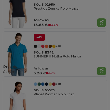
SOL'S 02950
Prestige Ženska Polo Majica
As low as:
13.65 €
18.88 €
-41%
+16
SOL'S 11342
SUMMER II Muška Polo Majica
Organic
As low as:
Cotton
5.28 €
8.89 €
+10
SOL'S 03575
Planet Women Polo Shirt