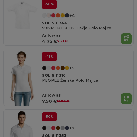
-50%
+4
SOL'S 11344
SUMMER II KIDS Dječja Polo Majica
As low as:
4.75 €
7.21 €
-45%
+9
SOL'S 11310
PEOPLE Ženska Polo Majica
As low as:
7.50 €
11.90 €
-50%
+7
SOL'S 11353