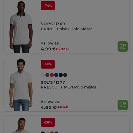
-74%
SOL'S 11369
PRINCE Unisex Polo Majica
As low as:
4.99 €
18.92 €
-58%
SOL'S 11377
PRESCOTT MEN Polo majica
As low as:
4.62 €
11.09 €
-26%