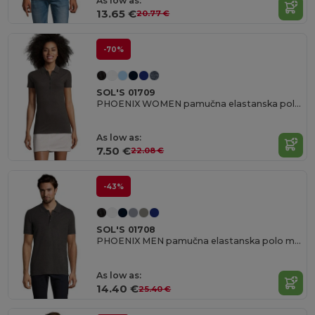
As low as:
13.65 €
20.77 €
-70%
SOL'S 01709
PHOENIX WOMEN pamučna elastanska polo majica
As low as:
7.50 €
22.08 €
-43%
SOL'S 01708
PHOENIX MEN pamučna elastanska polo majica
As low as:
14.40 €
25.40 €