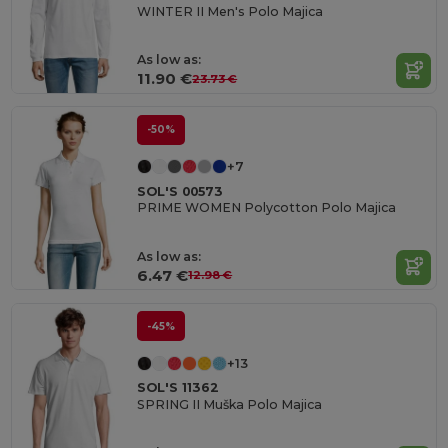
WINTER II Men's Polo Majica
As low as:
11.90 €
23.73 €
-50%
+7
SOL'S 00573
PRIME WOMEN Polycotton Polo Majica
As low as:
6.47 €
12.98 €
-45%
+13
SOL'S 11362
SPRING II Muška Polo Majica