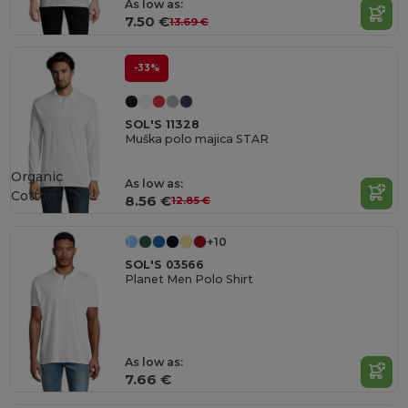
As low as:
7.50 €
13.69 €
-33%
SOL'S 11328
Muška polo majica STAR
Organic
As low as:
Cotton
8.56 €
12.85 €
+10
SOL'S 03566
Planet Men Polo Shirt
As low as:
7.66 €