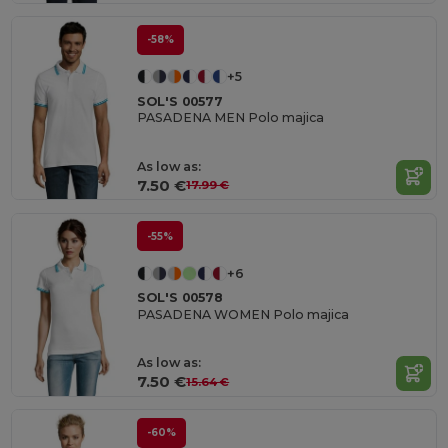
-58%
+5
SOL'S 00577
PASADENA MEN Polo majica
As low as:
7.50 €
17.99 €
-55%
+6
SOL'S 00578
PASADENA WOMEN Polo majica
As low as:
7.50 €
15.64 €
-60%