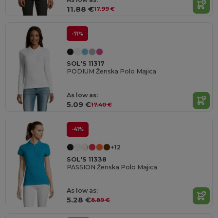
11.88 €
17.99 €
-71%
SOL'S 11317
PODIUM Ženska Polo Majica
As low as:
5.09 €
17.40 €
-41%
+12
SOL'S 11338
PASSION Ženska Polo Majica
As low as:
5.28 €
8.89 €