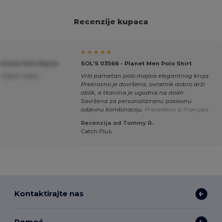
Recenzije kupaca
★ ★ ★ ★ ★
 Unisex Polo Majica
SOL'S 03566 - Planet Men Polo Shirt
majice i kape
Vrlo pametan polo majica elegantnog kroja.
Prekrasno je dovršena, ovratnik dobro drži
oblik, a tkanina je ugodna na dodir.
Savršena za personaliziranu poslovnu
odjevnu kombinaciju.
Prevedeno iz Français
Recenzija od Tommy R.
Catch Plus
Kontaktirajte nas
Pomoć