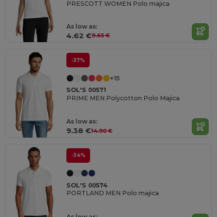
PRESCOTT WOMEN Polo majica
As low as:
4.62 €
9.65 €
-37%
+15
SOL'S 00571
PRIME MEN Polycotton Polo Majica
As low as:
9.38 €
14.90 €
-34%
SOL'S 00574
PORTLAND MEN Polo majica
As low as: