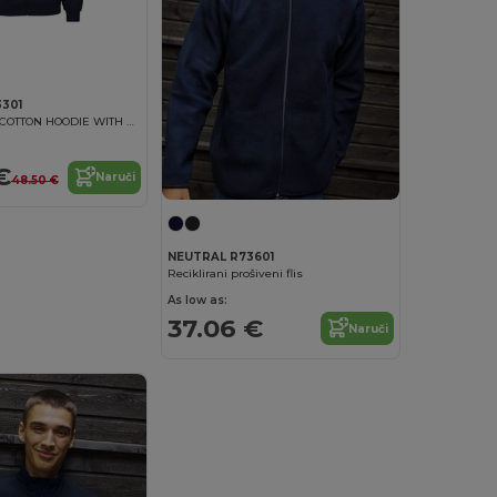
301
UNISEX TIGER COTTON HOODIE WITH ZIP
€
Naruči
48.50 €
NEUTRAL R73601
Reciklirani prošiveni flis
As low as:
37.06 €
Naruči