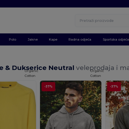
Polo
Jakne
Kape
Radna odjeća
Sportska odjeća
e & Dukserice Neutral
veleprodaja i m
Organic
Organic
Cotton
Cotton
-37%
-37%