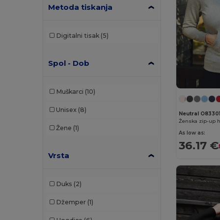
Metoda tiskanja
Digitalni tisak
(5)
Spol - Dob
Muškarci
(10)
Unisex
(8)
Neutral O8330
Ženska zip-up 
Žene
(1)
As low as:
36.17 €
Vrsta
Duks
(2)
Džemper
(1)