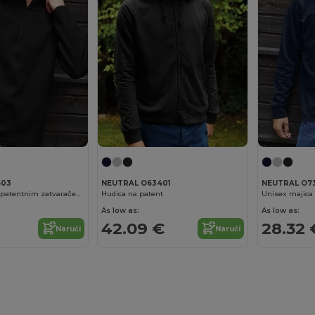
603
NEUTRAL O63401
NEUTRAL O73
Reciklirani flis s patentnim zatvaračem na ovratniku
Hudica na patent
As low as:
As low as:
42.09 €
28.32 
Naruči
Naruči