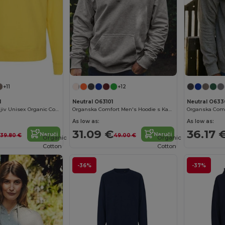
+11
+12
1
Neutral O63101
Neutral O633
Ekološki prihvatljiv Unisex Organic Cotton Sweatshirt
Organska Comfort Men's Hoodie s Kangaroo Pocket
As low as:
As low as:
€
31.09 €
36.17 
Naruči
Naruči
39.80 €
49.00 €
Organic
Organic
Cotton
Cotton
-36%
-37%