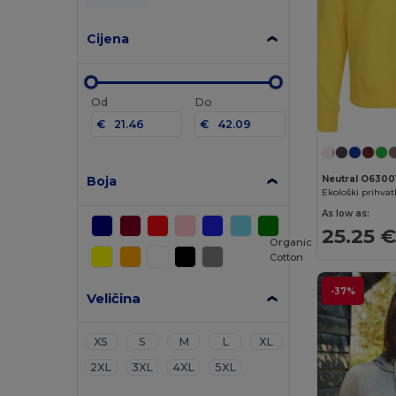
Cijena
Od
Do
€
€
Boja
Neutral O6300
As low as:
25.25 
Organic
Cotton
-37%
Veličina
XS
S
M
L
XL
2XL
3XL
4XL
5XL