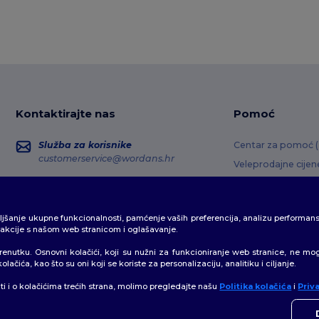
Kontaktirajte nas
Pomoć
Služba za korisnike
Centar za pomoć 
customerservice@wordans.hr
Veleprodajne cijen
Povrati i povrati s
Prodaja
sales@wordans.hr
Pojmovnik
boljšanje ukupne funkcionalnosti, pamćenje vaših preferencija, analizu performan
Metode dostave
Praćenje narudžbe
erakcije s našom web stranicom i oglašavanje.
Kodovi kupona
trenutku. Osnovni kolačići, koji su nužni za funkcioniranje web stranice, ne mo
ačića, kao što su oni koji se koriste za personalizaciju, analitiku i ciljanje.
ati i o kolačićima trećih strana, molimo pregledajte našu
Politika kolačića
i
Priv
👋
P
a
|
Mapa Sajta
Ako i
bilo 