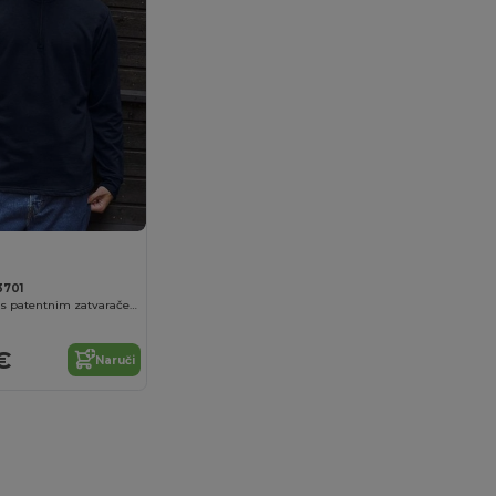
701
Unisex majica s patentnim zatvaračem
€
Naruči