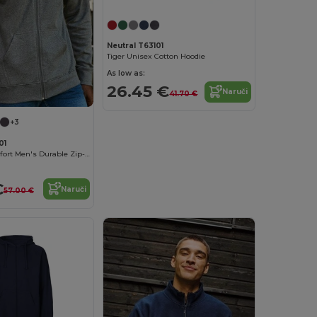
Neutral T63101
Tiger Unisex Cotton Hoodie
As low as:
26.45 €
Naruči
41.70 €
+3
01
Organska Comfort Men's Durable Zip-Up Hoodie
€
Naruči
57.00 €