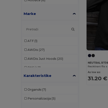
Hoodice
(6)
Marke
ATF
(1)
AWDis
(27)
AWDis Just Hoods
(20)
NEUTRAL R73
B&C
(43)
As low as:
Karakteristike
B&C Pro
(1)
31.20 €
Babybugz
(4)
Organski
(7)
Bella+Canvas
(5)
Personalizacija
(5)
Black&Match
(2)