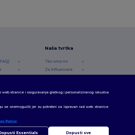
Naša tvrtka
(FAQ)
Tko smo mi
e
Za Influencere
redstava
Kontaktirajte nas
Centar za karijere
si web stranice i osiguravanje glatkog i personaliziranog iskustva
gu se onemogućiti jer su potrebni za ispravan rad web stranice.
acy Policy
.
ozdrav
mate bilo kakvih pitanja ili nedoumica, možete nas kontaktirati u
Dopusti Essentials
Dopusti sve
kojem trenutku. Naš chatbot je tu da vam pomogne.