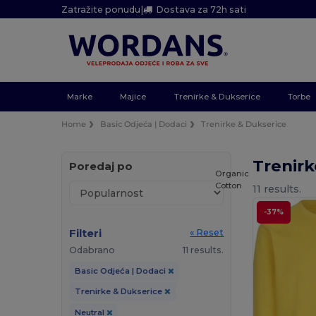
Zatražite ponudu
|
Dostava za 72h sati
Marke
Majice
Trenirke & Dukserice
Torbe
Home
Basic Odjeća | Dodaci
Trenirke & Dukserice
Trenirk
Poredaj po
Organic
Cotton
11 results.
-37%
Filteri
« Reset
Odabrano
11 results.
Basic Odjeća | Dodaci
Trenirke & Dukserice
Neutral