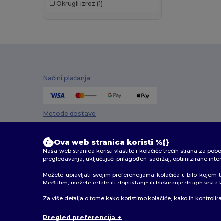
Okrugli izrez
(1)
Neutral
(11)
NEW MORNING STUDIOS
(3)
Pen Duick
(11)
Piccolio
(1)
Proact
(15)
Načini plaćanja
Promodoro
(4)
Metode dostave
Radsow
(1)
Regatta
(7)
Ova web stranica koristi %{}
Result
(6)
Naša web stranica koristi vlastite i kolačiće trećih strana za po
pregledavanja, uključujući prilagođeni sadržaj, optimizirane int
Rimeck
(4)
Možete upravljati svojim preferencijama kolačića u bilo kojem 
Međutim, možete odabrati dopuštanje ili blokiranje drugih vrsta kol
Roly
(29)
2026. Sva prava zadržana
Za više detalja o tome kako koristimo kolačiće, kako ih kontrolir
Roly Sport
(4)
Uvjeti i odredbe
|
Pravila o privatnosti
|
Politika kolačić
Pregled preferencija