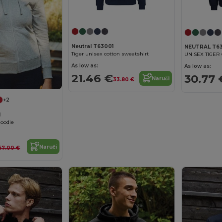
Neutral T63001
NEUTRAL T63
Tiger unisex cotton sweatshirt
As low as:
As low as:
21.46 €
30.77 
Naruči
33.80 €
+2
1
hoodie
Naruči
57.00 €