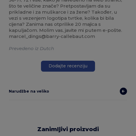
što te veličine znače? Pretpostavljam da su
prikladne i za muškarce i za žene? Također, u
vezi s vezenjem logotipa tvrtke, kolika bi bila
cijena? Zanima nas otprilike 20 majica s
kapuljačom. Molim vas, javite mi putem e-pošte.
marcel_dings@barry-callebaut.com
Prevedeno iz Dutch
Dodajte recenziju
Narudžbe na veliko
Zanimljivi proizvodi