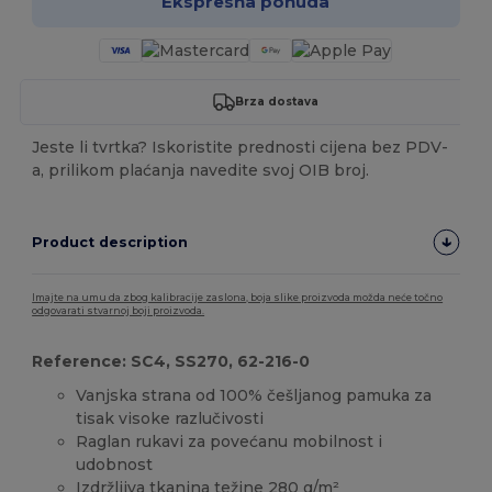
Ekspresna ponuda
Brza dostava
Jeste li tvrtka? Iskoristite prednosti cijena bez PDV-
a, prilikom plaćanja navedite svoj OIB broj.
Product description
Imajte na umu da zbog kalibracije zaslona, boja slike proizvoda možda neće točno
odgovarati stvarnoj boji proizvoda.
Reference: SC4, SS270, 62-216-0
Vanjska strana od 100% češljanog pamuka za
tisak visoke razlučivosti
Raglan rukavi za povećanu mobilnost i
udobnost
Izdržljiva tkanina težine 280 g/m²