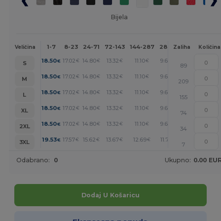
Bijela
1-7
8-23
24-71
72-143
144-287
288 +
Više
Veličina
Zaliha
Količina
+
18.50
17.02
14.80
13.32
11.10
9.62
€
€
€
€
€
€
S
89
+
18.50
17.02
14.80
13.32
11.10
9.62
€
€
€
€
€
€
M
209
+
18.50
17.02
14.80
13.32
11.10
9.62
€
€
€
€
€
€
L
155
+
18.50
17.02
14.80
13.32
11.10
9.62
€
€
€
€
€
€
XL
74
+
18.50
17.02
14.80
13.32
11.10
9.62
€
€
€
€
€
€
2XL
34
+
19.53
17.57
15.62
13.67
12.69
11.71
€
€
€
€
€
€
3XL
7
Odabrano:
0
Ukupno:
0.00 EU
Dodaj U Košaricu