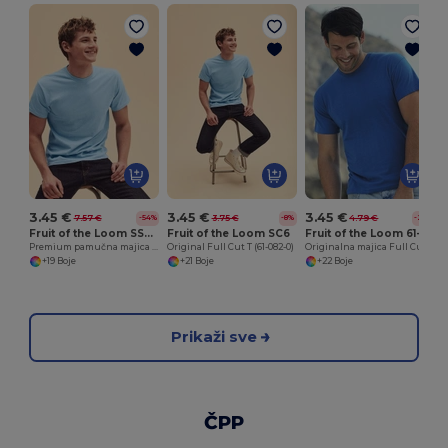
3.45 €
3.45 €
3.45 €
7.57 €
3.75 €
4.79 €
-54%
-8%
-28%
Fruit of the Loom SS048
Fruit of the Loom SC6
Fruit of the Loom 61-082-0
Premium pamučna majica s okruglim izrezom za muškarce
Original Full Cut T (61-082-0)
Originalna majica Full Cut
+19 Boje
+21 Boje
+22 Boje
Prikaži sve
ČPP