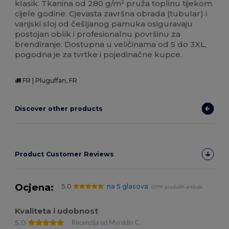
klasik. Tkanina od 280 g/m² pruža toplinu tijekom
cijele godine. Cjevasta završna obrada (tubular) i
vanjski sloj od češljanog pamuka osiguravaju
postojan oblik i profesionalnu površinu za
brendiranje. Dostupna u veličinama od S do 3XL,
pogodna je za tvrtke i pojedinačne kupce.
FR | Pluguffan, FR
Discover other products
Product Customer Reviews
Ocjena:
5.0
na 5 glasova
6099 prodatih artikala
Kvaliteta i udobnost
5.0
Recenzija od Myrddin C.