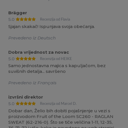
Brägger
5.0
Recenzija od Flavia
Sjajan skakač! Ispunjava svoja obećanja.
Prevedeno iz Deutsch
Dobra vrijednost za novac
5.0
Recenzija od HEIKE
Samo jednostavna majica s kapuljačom, bez
suvišnih detalja... savršeno
Prevedeno iz Français
izvršni direktor
5.0
Recenzija od Marcel D.
Dobar dan, Želio bih dobiti pojašnjenje u vezi s
proizvodom Fruit of the Loom SC260 - RAGLAN
SWEAT (62-216-0). Što se tiče veličina 1-11, 12-35,
36-71, 72 i više, kako je navedeno na web stranici,