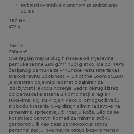
Rebrasti ovratnik s elastanom za zadržavanje
oblika
TEŽINA
478 g.
Personalizacija
Težina
280g/m²
Ova
raglan
majica dugih rukava od mješavine
pamuka težine 280 g/m² nudi glatko lice od 100%
češljanog pamuka za vrhunske rezultate tiska i
svakodnevnu udobnost. Fruit of the Loom SC260
je svestran odjevni predmet dizajniran za
izdržljivost i lakoću nošenja. Sadrži
okrugli izrez
od pamuka i elastana u kombinaciji s
raglan
rukavima, koji su krojeni kako bi omogućili veću
slobodu kretanja. Ovaj dizajn eliminira šavove na
ramenima, sprječavajući iritaciju kože. Bilo da se
koristi kao osnovni komad za minimalističku
garderobu ili kao baza za visokokvalitetnu
personalizaciju, ova majica ostaje bezvremenski