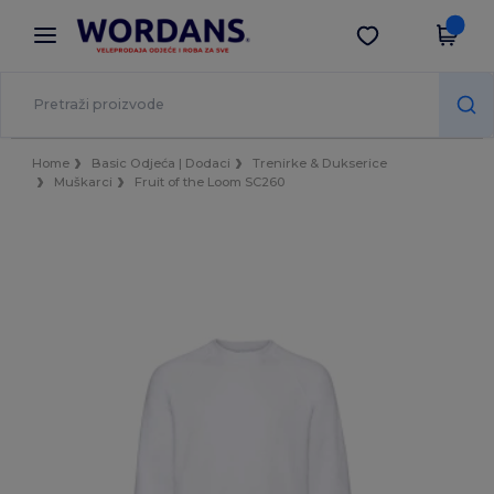
×
Aplikacija Wordans
Preuzmi app
Bolje cijene u aplikaciji!
Home
Basic Odjeća | Dodaci
Trenirke & Dukserice
Muškarci
Fruit of the Loom SC260