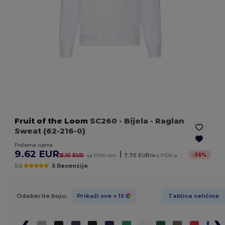
Fruit of the Loom
SC260
- Bijela
- Raglan
Sweat (62-216-0)
Početna cijena
9.62 EUR
|
-
36
%
15.10 EUR
sa PDV-om.
7.70 EUR
Bez PDV-a
5.0
5 Recenzije
Odaberite boju:
Prikaži sve
+ 15
Tablica veličina