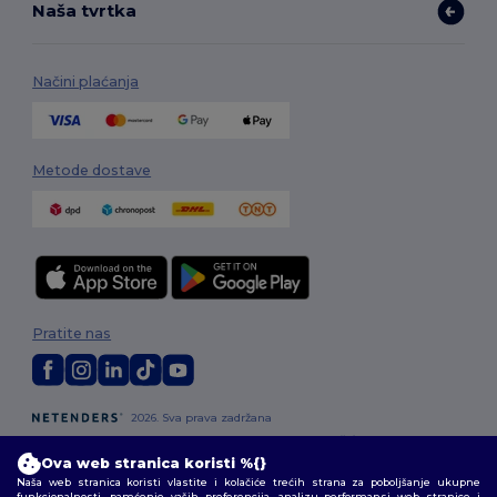
Naša tvrtka
Načini plaćanja
Metode dostave
Pratite nas
2026. Sva prava zadržana
Uvjeti i odredbe
|
Pravila o privatnosti
|
Politika kolačića
|
Mapa Sajta
Ova web stranica koristi %{}
Naša web stranica koristi vlastite i kolačiće trećih strana za poboljšanje ukupne
funkcionalnosti, pamćenje vaših preferencija, analizu performansi web stranice i