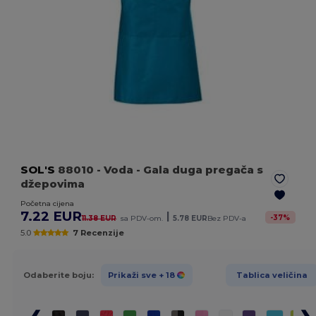
SOL'S
88010
- Voda
- Gala duga pregača s
džepovima
Početna cijena
7.22 EUR
|
-
37
%
11.38 EUR
sa PDV-om.
5.78 EUR
Bez PDV-a
5.0
7 Recenzije
Odaberite boju:
Prikaži sve
+ 18
Tablica veličina