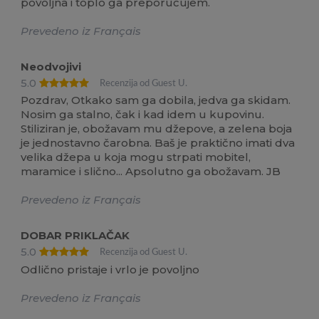
povoljna i toplo ga preporučujem.
Prevedeno iz Français
Neodvojivi
5.0
Recenzija od Guest U.
Pozdrav, Otkako sam ga dobila, jedva ga skidam.
Nosim ga stalno, čak i kad idem u kupovinu.
Stiliziran je, obožavam mu džepove, a zelena boja
je jednostavno čarobna. Baš je praktično imati dva
velika džepa u koja mogu strpati mobitel,
maramice i slično... Apsolutno ga obožavam. JB
Prevedeno iz Français
DOBAR PRIKLAČAK
5.0
Recenzija od Guest U.
Odlično pristaje i vrlo je povoljno
Prevedeno iz Français