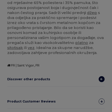
od mješavine 65% poliestera i 35% pamuka, što
osigurava postojanost boja i dugovječnost čak i
nakon čestog pranja. Sadrži veliki prednji
džep
s
dva odjeljka za praktično spremanje i podesivi
izrez oko vrata s čvrstom metalnom kopčom za
prilagođeno pristajanje. Bilo da se koristi kao
osnovni komad za kuhinjsko osoblje ili
personalizirana vašim logotipom za događaje, ova
pregača služi kao visokokvalitetno
platno
za
sitotisak
ili
vez
. Idealna za skupne narudžbe,
zadovoljava zahtjeve profesionalnih okruženja.
FR | Saint Vigor, FR
Discover other products
Product Customer Reviews