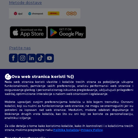
Metode dostave
Pratite nas
2026. Sva prava zadržana
Ova web stranica koristi %{}
Uvjeti i odredbe
|
Pravila o privatnosti
|
Politika kolačića
|
Mapa Sajta
Naša web stranica koristi vlastite i kolačiće trećih strana za poboljšanje ukupne
funkcionalnosti, pamćenje vaših preferencija, analizu performansi web stranice i
osiguravanje glatkog i personaliziranog iskustva pregledavanja, uključujući prilagođeni
sadržaj, optimizirane interakcije s našom web stranicom i oglašavanje.
Možete upravljati svojim preferencijama kolačića u bilo kojem trenutku. Osnovni
kolačići, koji su nužni za funkcioniranje web stranice, ne mogu se onemogućiti jer su
potrebni za ispravan rad web stranice. Međutim, možete odabrati dopuštanje ili
blokiranje drugih vrsta kolačića, kao što su oni koji se koriste za personalizaciju,
analitiku i ciljanje.
Za više detalja o tome kako koristimo kolačiće, kako ih kontrolirati i o kolačićima trećih
strana, molimo pregledajte našu
Politika kolačića
i
Privacy Policy
.
👋
Pozdrav