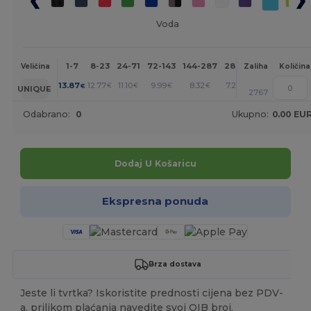
Voda
1-7
8-23
24-71
72-143
144-287
288 +
Više
Veličina
Zaliha
Količina
+
13.87
12.77
11.10
9.99
8.32
7.22
€
€
€
€
€
€
UNIQUE
2767
Odabrano:
0
Ukupno:
0.00 EU
Dodaj U Košaricu
Ekspresna ponuda
Brza dostava
Jeste li tvrtka? Iskoristite prednosti cijena bez PDV-
a, prilikom plaćanja navedite svoj OIB broj.