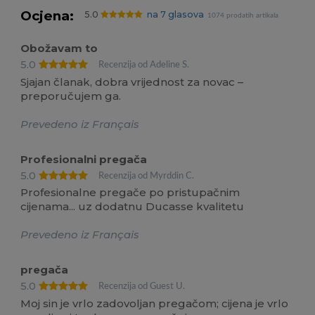
Ocjena:
5.0
na 7 glasova
1074 prodatih artikala
Obožavam to
5.0
Recenzija od Adeline S.
Sjajan članak, dobra vrijednost za novac –
preporučujem ga.
Prevedeno iz Français
Profesionalni pregača
5.0
Recenzija od Myrddin C.
Profesionalne pregače po pristupačnim
cijenama... uz dodatnu Ducasse kvalitetu
Prevedeno iz Français
pregača
5.0
Recenzija od Guest U.
Moj sin je vrlo zadovoljan pregačom; cijena je vrlo