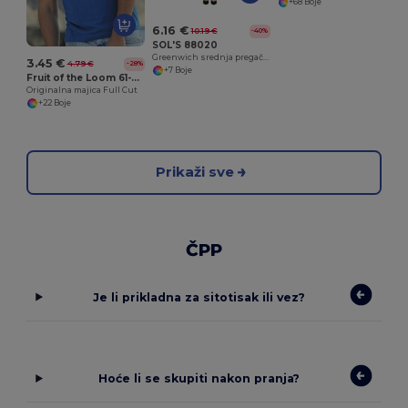
+68 Boje
6.16 €
10.19 €
-40%
SOL'S 88020
Greenwich srednja pregača s džepovima
3.45 €
4.79 €
-28%
+7 Boje
Fruit of the Loom 61-082-0
Originalna majica Full Cut
+22 Boje
Prikaži sve
ČPP
Je li prikladna za sitotisak ili vez?
Hoće li se skupiti nakon pranja?