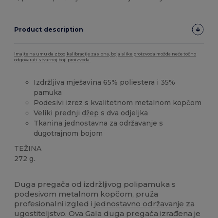
Product description
Imajte na umu da zbog kalibracije zaslona, boja slike proizvoda možda neće točno
odgovarati stvarnoj boji proizvoda.
Izdržljiva mješavina 65% poliestera i 35%
pamuka
Podesivi izrez s kvalitetnom metalnom kopčom
Veliki prednji
džep
s dva odjeljka
Tkanina jednostavna za održavanje s
dugotrajnom bojom
TEŽINA
272 g.
Visoka zaliha
Duga pregača od izdržljivog polipamuka s
podesivom metalnom kopčom, pruža
profesionalni izgled i
jednostavno održavanje
za
ugostiteljstvo. Ova Gala duga pregača izrađena je