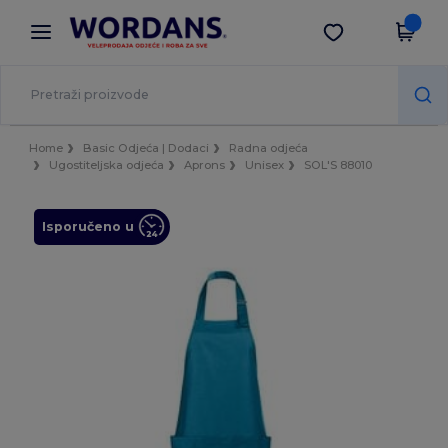
×
Aplikacija Wordans
Preuzmi app
Bolje cijene u aplikaciji!
Home
Basic Odjeća | Dodaci
Radna odjeća
Ugostiteljska odjeća
Aprons
Unisex
SOL'S 88010
Isporučeno u