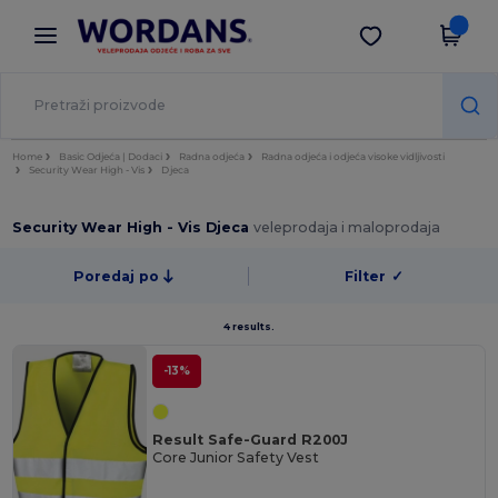
×
Aplikacija Wordans
Preuzmi app
Bolje cijene u aplikaciji!
Home
Basic Odjeća | Dodaci
Radna odjeća
Radna odjeća i odjeća visoke vidljivosti
Security Wear High - Vis
Djeca
Security Wear High - Vis Djeca
veleprodaja i maloprodaja
Poredaj po
Filter
✓
4 results.
-13%
Result Safe-Guard R200J
Core Junior Safety Vest