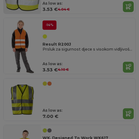
As low as:
3.53 €
4.04 €
-14%
Result R200J
Prsluk za sigurnost djece s visokom vidljivošću i reflektirajućim svojstvima
As low as:
3.53 €
4.10 €
As low as:
7.00 €
WK. Designed To Work WK617