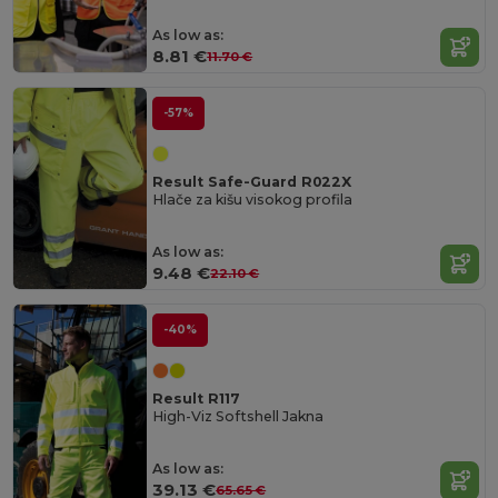
As low as:
8.81 €
11.70 €
-57%
Result Safe-Guard R022X
Hlače za kišu visokog profila
As low as:
9.48 €
22.10 €
-40%
Result R117
High-Viz Softshell Jakna
As low as:
39.13 €
65.65 €