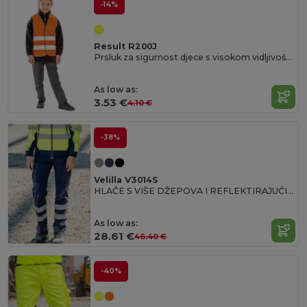
-14%
Result R200J
Prsluk za sigurnost djece s visokom vidljivošću i reflektirajućim svojstvima
As low as:
3.53 €
4.10 €
-38%
Velilla V3014S
HLAČE S VIŠE DŽEPOVA I REFLEKTIRAJUĆIM PRUGAMA OD RASTEZLJIVOG MATERIJALA
As low as:
28.61 €
46.40 €
-40%