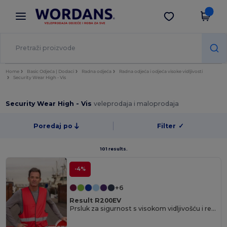
×
Aplikacija Wordans
Preuzmi app
Bolje cijene u aplikaciji!
Home
Basic Odjeća | Dodaci
Radna odjeća
Radna odjeća i odjeća visoke vidljivosti
Security Wear High - Vis
Security Wear High - Vis
veleprodaja i maloprodaja
Poredaj po
Filter
✓
101 results.
-4%
+6
Result R200EV
Prsluk za sigurnost s visokom vidljivošću i reflektirajućim svojstvima R200EV