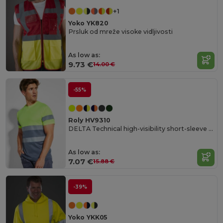
+1
Yoko YK820
Prsluk od mreže visoke vidljivosti
As low as:
9.73 €
14.00 €
-55%
Roly HV9310
DELTA Technical high-visibility short-sleeve t-shirt
As low as:
7.07 €
15.88 €
-39%
Yoko YKK05