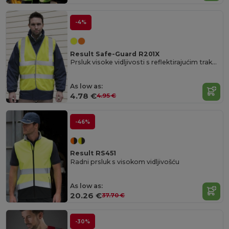
-4%
Result Safe-Guard R201X
Prsluk visoke vidljivosti s reflektirajućim trakama
As low as:
4.78 €
4.95 €
-46%
Result RS451
Radni prsluk s visokom vidljivošću
As low as:
20.26 €
37.70 €
-30%