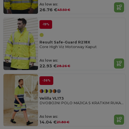
As low as:
26.76 €
43.50 €
-19%
Result Safe-Guard R218X
Core High Viz Motorway Kaput
As low as:
22.93 €
28.26 €
-36%
Velilla VL173
DVOBOJNI POLO MAJICA S KRATKIM RUKAVIMA VISOKE VIDLJIVOSTI
As low as:
14.04 €
21.80 €