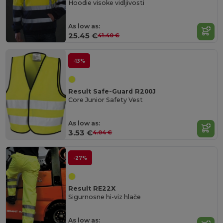
Hoodie visoke vidljivosti
As low as:
25.45 €
41.40 €
-13%
Result Safe-Guard R200J
Core Junior Safety Vest
As low as:
3.53 €
4.04 €
-27%
Result RE22X
Sigurnosne hi-viz hlače
As low as: