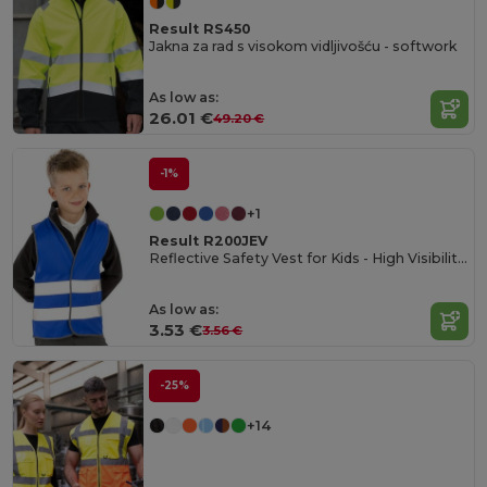
Result RS450
Jakna za rad s visokom vidljivošću - softwork
As low as:
26.01 €
49.20 €
-1%
+1
Result R200JEV
Reflective Safety Vest for Kids - High Visibility Gear
As low as:
3.53 €
3.56 €
-25%
+14