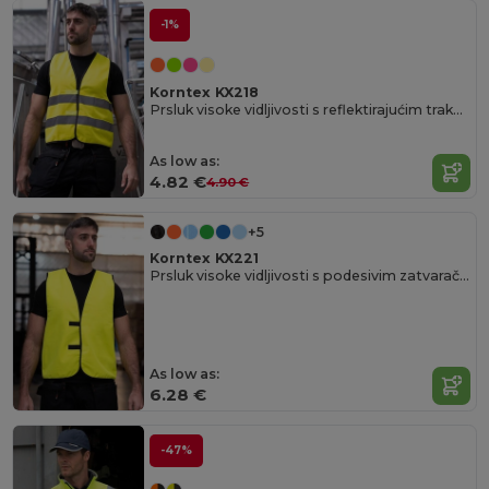
-1%
Korntex KX218
Prsluk visoke vidljivosti s reflektirajućim trakama i čičak trakom
As low as:
4.82 €
4.90 €
+5
Korntex KX221
Prsluk visoke vidljivosti s podesivim zatvaračem
As low as:
6.28 €
-47%