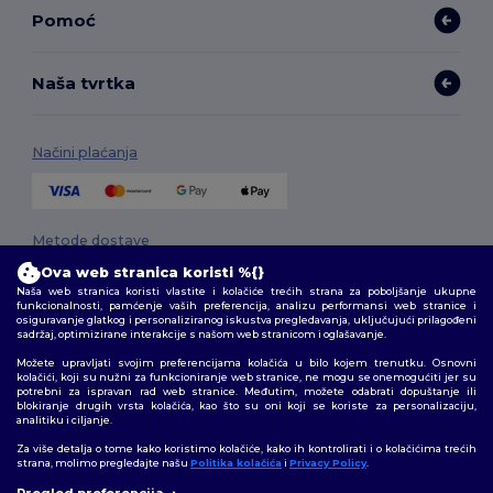
Pomoć
Naša tvrtka
Načini plaćanja
Metode dostave
Ova web stranica koristi %{}
Naša web stranica koristi vlastite i kolačiće trećih strana za poboljšanje ukupne
funkcionalnosti, pamćenje vaših preferencija, analizu performansi web stranice i
osiguravanje glatkog i personaliziranog iskustva pregledavanja, uključujući prilagođeni
sadržaj, optimizirane interakcije s našom web stranicom i oglašavanje.
Možete upravljati svojim preferencijama kolačića u bilo kojem trenutku. Osnovni
kolačići, koji su nužni za funkcioniranje web stranice, ne mogu se onemogućiti jer su
potrebni za ispravan rad web stranice. Međutim, možete odabrati dopuštanje ili
Pratite nas
blokiranje drugih vrsta kolačića, kao što su oni koji se koriste za personalizaciju,
analitiku i ciljanje.
Za više detalja o tome kako koristimo kolačiće, kako ih kontrolirati i o kolačićima trećih
strana, molimo pregledajte našu
Politika kolačića
i
Privacy Policy
.
👋
Pozdrav
2026. Sva prava zadržana
Pregled preferencija