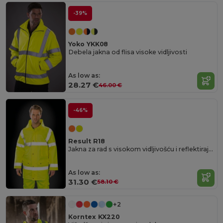
-39%
Yoko YKK08
Debela jakna od flisa visoke vidljivosti
As low as:
28.27 €
46.00 €
-46%
Result R18
Jakna za rad s visokom vidljivošću i reflektirajućom sigurnošću
As low as:
31.30 €
58.10 €
+2
Korntex KX220