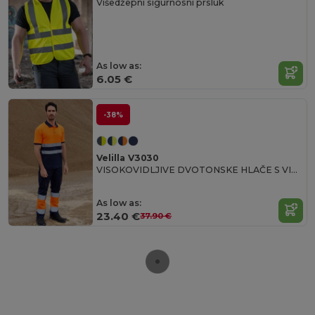
Višedžepni sigurnosni prsluk
As low as:
6.05 €
-38%
Velilla V3030
VISOKOVIDLJIVE DVOTONSKE HLAČE S VIŠE DŽEPOVA
As low as:
23.40 €
37.90 €