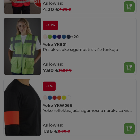
As low as:
4.20 €
4.36 €
-30%
+20
Yoko YK801
Prsluk visoke sigurnosti s više funkcija
As low as:
7.80 €
11.20 €
-2%
Yoko YKW066
Yoko reflektirajuća sigurnosna narukvica visoke vidljivosti
As low as:
1.96 €
2.00 €