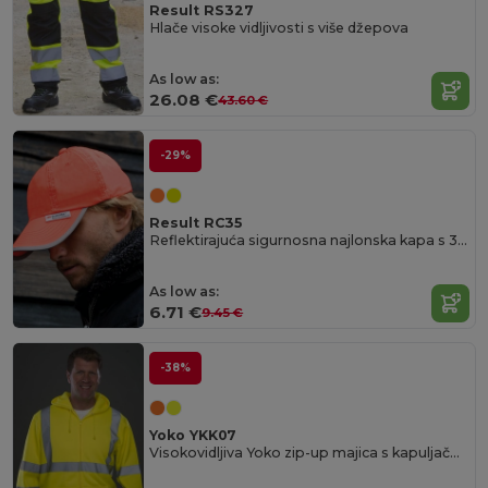
Result RS327
Hlače visoke vidljivosti s više džepova
As low as:
26.08 €
43.60 €
-29%
Result RC35
Reflektirajuća sigurnosna najlonska kapa s 3M™ Scotchlite™
As low as:
6.71 €
9.45 €
-38%
Yoko YKK07
Visokovidljiva Yoko zip-up majica s kapuljačom