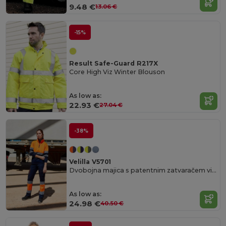
9.48 €
13.06 €
-15%
Result Safe-Guard R217X
Core High Viz Winter Blouson
As low as:
22.93 €
27.04 €
-38%
Velilla V5701
Dvobojna majica s patentnim zatvaračem visoke vidljivosti
As low as:
24.98 €
40.50 €