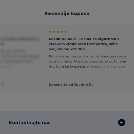
Recenzije kupaca
★ ★ ★ ★ ★
k visoke vidljivosti s
Result R200EV - Prsluk za sigurnost s
em
visokom vidljivošću i reflektirajućim
svojstvima R200EV
ađen po visokim
sam ih za svoje kolege
Koristio sam ga za flokiranje logotipa i sve je
sam oduševljen ovim
prošlo u redu. Nosio sam ga puno puta i sve
 Dutch
je vrhunske kvalitete.
Prevedeno iz Français
 T.
Recenzija od Justine D.
Kontaktirajte nas