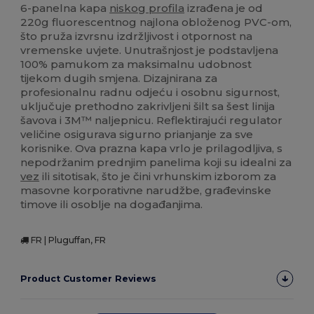
6-panelna kapa
niskog profila
izrađena je od
220g fluorescentnog najlona obloženog PVC-om,
što pruža izvrsnu izdržljivost i otpornost na
vremenske uvjete. Unutrašnjost je podstavljena
100% pamukom za maksimalnu udobnost
tijekom dugih smjena. Dizajnirana za
profesionalnu radnu odjeću i osobnu sigurnost,
uključuje prethodno zakrivljeni šilt sa šest linija
šavova i 3M™ naljepnicu. Reflektirajući regulator
veličine osigurava sigurno prianjanje za sve
korisnike. Ova prazna kapa vrlo je prilagodljiva, s
nepodržanim prednjim panelima koji su idealni za
vez
ili sitotisak, što je čini vrhunskim izborom za
masovne korporativne narudžbe, građevinske
timove ili osoblje na događanjima.
FR | Pluguffan, FR
Product Customer Reviews