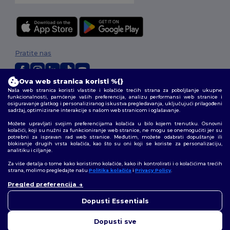
Pratite nas
Ova web stranica koristi %{}
Naša web stranica koristi vlastite i kolačiće trećih strana za poboljšanje ukupne
2026. Sva prava zadržana
funkcionalnosti, pamćenje vaših preferencija, analizu performansi web stranice i
Uvjeti i odredbe
|
Pravila o privatnosti
|
Politika kolačića
|
Mapa Sajta
osiguravanje glatkog i personaliziranog iskustva pregledavanja, uključujući prilagođeni
sadržaj, optimizirane interakcije s našom web stranicom i oglašavanje.
Možete upravljati svojim preferencijama kolačića u bilo kojem trenutku. Osnovni
kolačići, koji su nužni za funkcioniranje web stranice, ne mogu se onemogućiti jer su
potrebni za ispravan rad web stranice. Međutim, možete odabrati dopuštanje ili
blokiranje drugih vrsta kolačića, kao što su oni koji se koriste za personalizaciju,
analitiku i ciljanje.
Za više detalja o tome kako koristimo kolačiće, kako ih kontrolirati i o kolačićima trećih
strana, molimo pregledajte našu
Politika kolačića
i
Privacy Policy
.
👋
Pozdrav
Pregled preferencija
Ako imate bilo kakvih pitanja ili
nedoumica, možete nas
Dopusti Essentials
kontaktirati u bilo kojem
trenutku. Naš chatbot je tu da
Dopusti sve
vam pomogne.