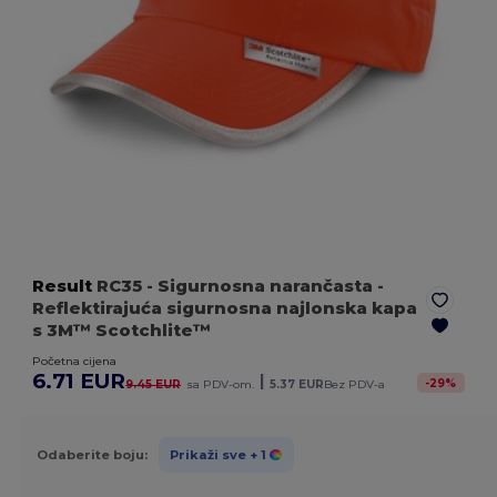
Result
RC35
- Sigurnosna narančasta
-
Reflektirajuća sigurnosna najlonska kapa
s 3M™ Scotchlite™
Početna cijena
6.71 EUR
|
-
29
%
9.45 EUR
sa PDV-om.
5.37 EUR
Bez PDV-a
Odaberite boju:
Prikaži sve
+ 1