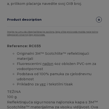
a, prilikom plaćanja navedite svoj OIB broj.
Product description
Imajte na umu da zbog kalibracije zaslona, boja slike proizvoda možda neće točno
odgovarati stvarnoj boji proizvoda.
Reference: RC035
Originalni 3M™ Scotchlite™ reflektirajući
materijali
Fluorescentni
najlon
4oz obložen PVC-om za
vodootpornost
Podstava od 100% pamuka za cjelodnevnu
udobnost
Prikladno za
vez
i tekstilni tisak
TEŽINA
100 g.
Reflektirajuća sigurnosna najlonska kapa s 3M™
Scotchlite™ materijalima za visoku vidljivost. Ova