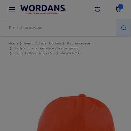
×
Aplikacija Wordans
Preuzmi app
Bolje cijene u aplikaciji!
Home
Basic Odjeća | Dodaci
Radna odjeća
Radna odjeća i odjeća visoke vidljivosti
Security Wear High - Vis
Result RC35