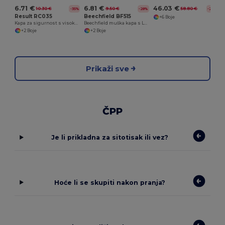
6.71 €
6.81 €
46.03 €
10.30 €
9.50 €
58.80 €
-35%
-28%
-22%
Result RC035
Beechfield BF515
+6 Boje
Kapa za sigurnost s visokom vidljivošću i UV zaštitom
Beechfield muška kapa s LED svjetlom za noćnu viziju
+2 Boje
+2 Boje
Prikaži sve
ČPP
Je li prikladna za sitotisak ili vez?
Hoće li se skupiti nakon pranja?