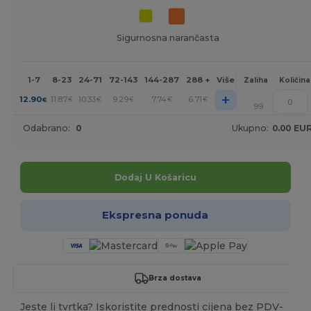
Sigurnosna narančasta
1-7
8-23
24-71
72-143
144-287
288 +
Više
Zaliha
Količina
+
12.90
11.87
10.33
9.29
7.74
6.71
€
€
€
€
€
€
99
Odabrano:
0
Ukupno:
0.00 EU
Dodaj U Košaricu
Ekspresna ponuda
Brza dostava
Jeste li tvrtka? Iskoristite prednosti cijena bez PDV-