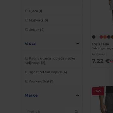
Djeca
(1)
Muškarci
(9)
Unisex
(4)
Vrsta
SOL'S 88010
Gala duga preg
As low as:
Radna odjeća i odjeća visoke
7.22 €
11
vidljivosti
(2)
Ugostiteljska odjeća
(4)
Working Suit
(1)
-74%
Marke