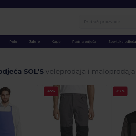
Polo
Jakne
Kape
Radna odjeća
Sportska odjeća
odjeća SOL'S
veleprodaja i maloprodaja
-65%
-82%