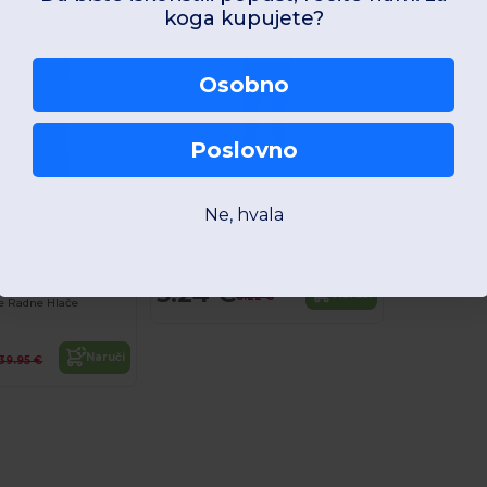
koga kupujete?
Osobno
Poslovno
Ne, hvala
SOL'S 00599
Gala Kids Dječja pregača s džepom
As low as:
5.24 €
Naruči
8.22 €
e Radne Hlače
Naruči
39.95 €