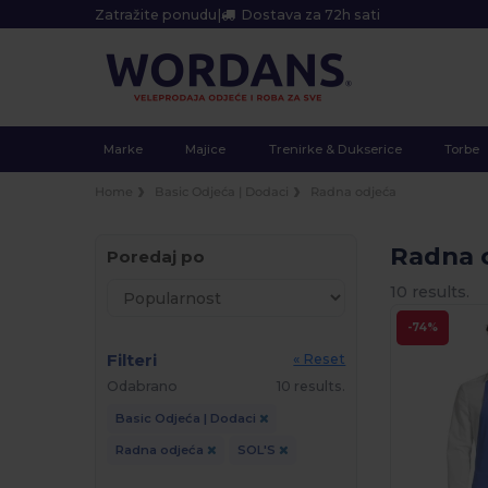
Zatražite ponudu
|
Dostava za 72h sati
Marke
Majice
Trenirke & Dukserice
Torbe
Home
Basic Odjeća | Dodaci
Radna odjeća
Radna 
Poredaj po
10 results.
-74%
Filteri
« Reset
Odabrano
10 results.
Basic Odjeća | Dodaci
Radna odjeća
SOL'S