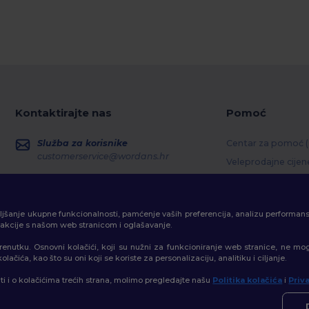
Kontaktirajte nas
Pomoć
Služba za korisnike
Centar za pomoć 
customerservice@wordans.hr
Veleprodajne cijen
Povrati i povrati s
Prodaja
sales@wordans.hr
Pojmovnik
boljšanje ukupne funkcionalnosti, pamćenje vaših preferencija, analizu performan
Metode dostave
Praćenje narudžbe
erakcije s našom web stranicom i oglašavanje.
Kodovi kupona
trenutku. Osnovni kolačići, koji su nužni za funkcioniranje web stranice, ne mo
ačića, kao što su oni koji se koriste za personalizaciju, analitiku i ciljanje.
ati i o kolačićima trećih strana, molimo pregledajte našu
Politika kolačića
i
Priv
👋
P
a
|
Mapa Sajta
Ako i