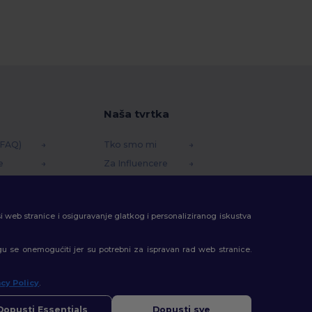
Naša tvrtka
(FAQ)
Tko smo mi
e
Za Influencere
redstava
Kontaktirajte nas
Centar za karijere
si web stranice i osiguravanje glatkog i personaliziranog iskustva
gu se onemogućiti jer su potrebni za ispravan rad web stranice.
acy Policy
.
ozdrav
mate bilo kakvih pitanja ili nedoumica, možete nas kontaktirati u
Dopusti Essentials
Dopusti sve