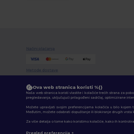
Paredes
(14)
Pen Duick
(1)
Premier
(23)
PUMA
(11)
Načini plaćanja
Regatta
(6)
Result
(68)
Metode dostave
Result Safe-Guard
(6)
Ova web stranica koristi %{}
Result Work-Guard
(7)
Naša web stranica koristi vlastite i kolačiće trećih strana za po
pregledavanja, uključujući prilagođeni sadržaj, optimizirane int
Rimeck
(34)
Možete upravljati svojim preferencijama kolačića u bilo kojem 
Roly
(44)
Međutim, možete odabrati dopuštanje ili blokiranje drugih vrsta kol
2026. Sva prava zadržana
Russell
(3)
Za više detalja o tome kako koristimo kolačiće, kako ih kontrolir
Uvjeti i odredbe
|
Pravila o privatnosti
|
Politika kolačić
SOL'S
(10)
Pregled preferencija