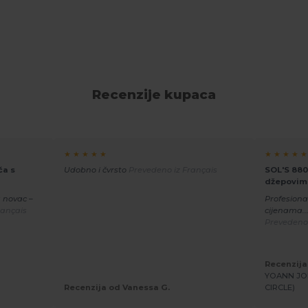
Recenzije kupaca
★ ★ ★ ★ ★
★ ★ ★ ★ ★
ča s
Udobno i čvrsto
Prevedeno iz Français
SOL'S 880
džepovim
a novac –
Profesion
rançais
cijenama..
Prevedeno 
Recenzija
YOANN JOI
Recenzija od Vanessa G.
CIRCLE)