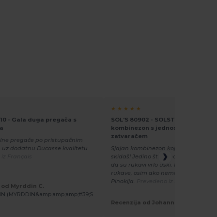
★ ★ ★ ★ ★
10 - Gala duga pregača s
SOL'S 80902 - SOLSTICE PRO Radn
a
kombinezon s jednostavnim pate
zatvaračem
alne pregače po pristupačnim
. uz dodatnu Ducasse kvalitetu
Sjajan kombinezon koji se ne zapinje
iz Français
skidaš! Jedino što je pomalo iritantno
da su rukavi vrlo uski. Nemoguće je z
rukave, osim ako nemaš ruke poput
Pinokija.
Prevedeno iz Deutsch
 od Myrddin C.
N (MYRDDIN&amp;amp;amp;#39;S
Recenzija od Johann S.