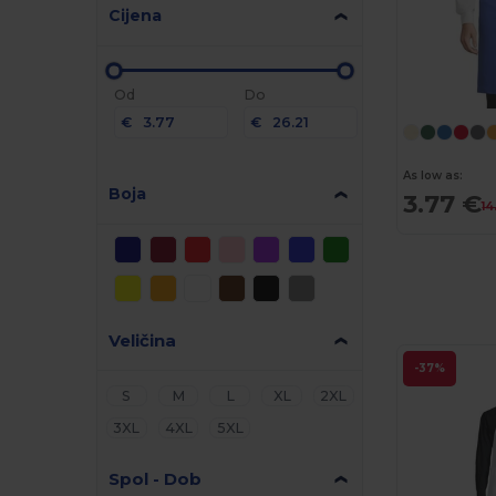
Cijena
Od
Do
€
€
As low as:
Boja
3.77 €
14
Veličina
-37%
S
M
L
XL
2XL
3XL
4XL
5XL
Spol - Dob