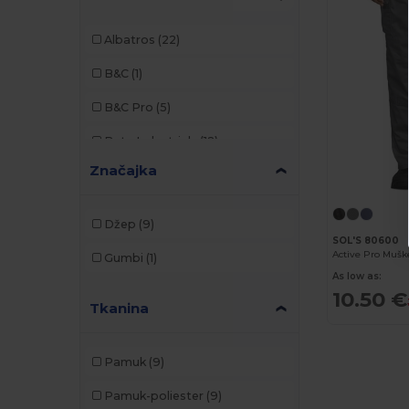
Albatros
(22)
B&C
(1)
B&C Pro
(5)
Bata Industrials
(12)
Značajka
Beechfield
(3)
Brook Taverner
(17)
Džep
(9)
SOL'S 80600
Build Your Brand
(1)
Active Pro Mušk
Gumbi
(1)
Carhartt
(1)
As low as:
10.50 €
Tkanina
Caterpillar
(1)
Cherokee
(1)
Pamuk
(9)
Clubclass
(20)
Pamuk-poliester
(9)