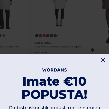
+11
+1
SOL'S 88020
ača s džepovima
Greenwich srednja pregača s džepovima
As low as:
6.16 €
SOL'S 01562
Naruči
Naruči
.38 €
10.19 €
As low as:
10.50 
Imate €10
-36%
POPUSTA!
Da biste iskoristili popust, recite nam: za