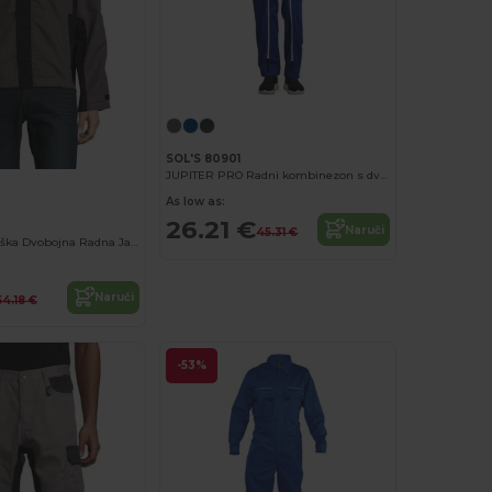
SOL'S 80901
JUPITER PRO Radni kombinezon s dvostrukim patentnim zatvaračem
As low as:
26.21 €
Naruči
45.31 €
Impact Pro Muška Dvobojna Radna Jakna
Naruči
54.18 €
-53%