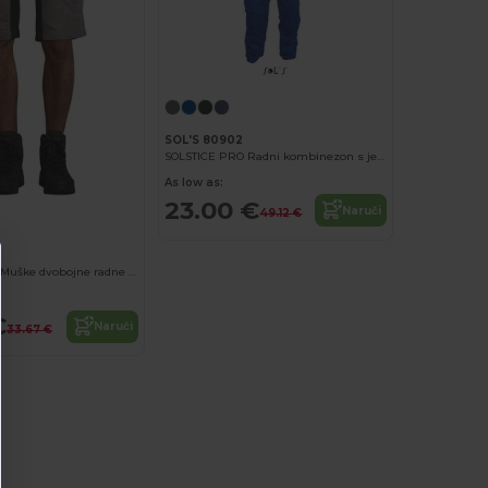
SOL'S 80902
SOLSTICE PRO Radni kombinezon s jednostavnim patentnim zatvaračem
As low as:
23.00 €
Naruči
49.12 €
IMPULSE PRO Muške dvobojne radne bermude
€
Naruči
33.67 €