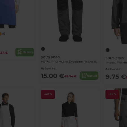
+5
Naruči
.34 €
SOL'S 01560
SOL'S 01565
METAL PRO Muške Dvobojne Radne Hlače
As low as:
As low as:
15.00 €
9.75 €
Naruči
42.74 €
-40%
-69%