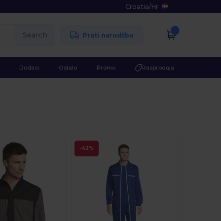
Croatia
/
Hr
Search
Prati narudžbu
Dodaci
Ostalo
Promo
Rasprodaja
-42%