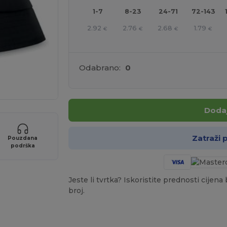
1-7
8-23
24-71
72-143
2.92
2.76
2.68
1.79
€
€
€
€
Odabrano:
0
Dodaj
Zatraži
Pouzdana
podrška
Jeste li tvrtka? Iskoristite prednosti cijen
broj.