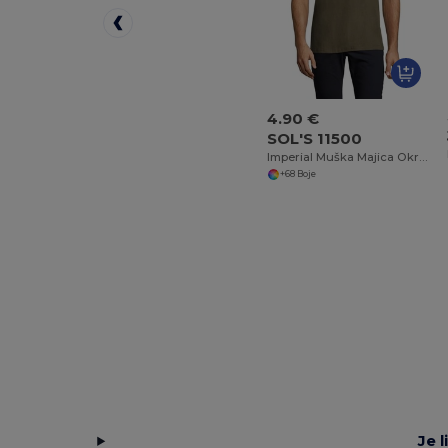
4.90 €
SOL'S 11500
Imperial Muška Majica Okruglog Izreza
+68 Boje
Je 