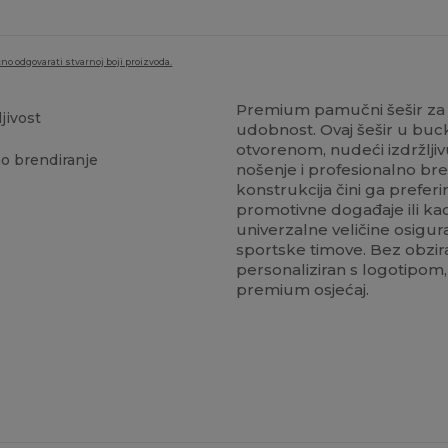
no odgovarati stvarnoj boji proizvoda.
Premium pamučni šešir za 
jivost
udobnost. Ovaj šešir u bucke
otvorenom, nudeći izdržlj
no brendiranje
nošenje i profesionalno br
konstrukcija čini ga prefe
promotivne događaje ili k
univerzalne veličine osigura
sportske timove. Bez obzira k
personaliziran s logotipom
premium osjećaj.