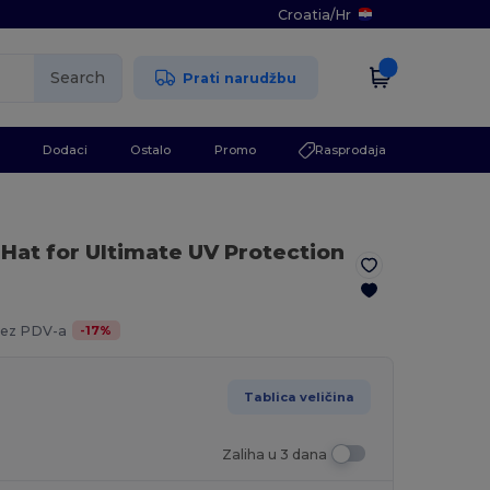
Croatia
/
Hr
Search
Prati narudžbu
Dodaci
Ostalo
Promo
Rasprodaja
at for Ultimate UV Protection
-
17
%
ez PDV-a
Tablica veličina
Zaliha u 3 dana