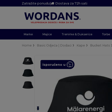
Zatražite ponudu
|
Dostava za 72h sati
Marke
Majice
Trenirke & Dukserice
Torbe
Home
Basic Odjeća | Dodaci
Kape
Bucket Hats
Isporučeno u