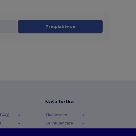
Pretplatite se
Naša tvrtka
(FAQ)
Tko smo mi
e
Za Influencere
redstava
Kontaktirajte nas