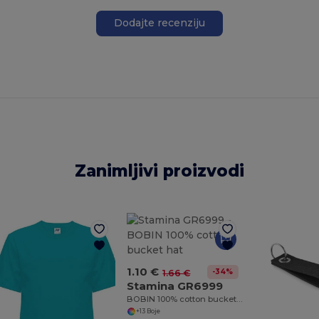
Dodajte recenziju
Zanimljivi proizvodi
1.10 €
-34%
1.66 €
Stamina GR6999
BOBIN 100% cotton bucket hat
+13 Boje