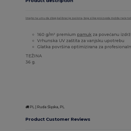
Product description
Imajte na umu da zbog kalibracije zaslona, boja slike proizvoda možda neće toč
160 g/m² premium
pamuk
za povećanu izdržl
Vrhunska UV zaštita za vanjsku upotrebu
Glatka površina optimizirana za profesional
TEŽINA
36 g.
Personalizacija
Visoka zaliha
PL | Ruda Śląska, PL
Product Customer Reviews