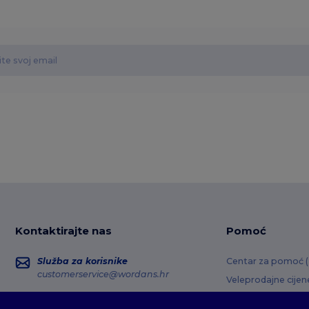
Kontaktirajte nas
Pomoć
Služba za korisnike
Centar za pomoć 
customerservice@wordans.hr
Veleprodajne cijen
Povrati i povrati s
Prodaja