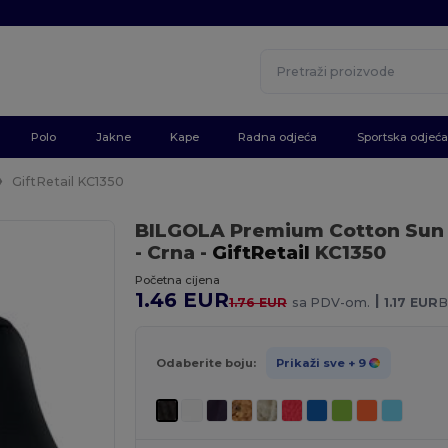
Polo
Jakne
Kape
Radna odjeća
Sportska odjeća
GiftRetail KC1350
BILGOLA Premium Cotton Sun H
- Crna
-
GiftRetail
KC1350
Početna cijena
1.46 EUR
|
1.76 EUR
sa PDV-om.
1.17 EUR
B
Odaberite boju:
Prikaži sve
+ 9