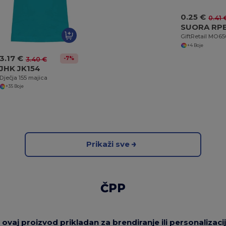
0.25 €
0.41 
GiftRetail MO6
+4 Boje
3.17 €
-7%
3.40 €
JHK JK154
Dječja 155 majica
+35 Boje
Prikaži sve
ČPP
li ovaj proizvod prikladan za brendiranje ili personalizaci