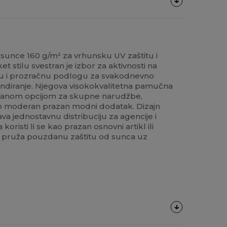
sunce 160 g/m² za vrhunsku UV zaštitu i
t stilu svestran je izbor za aktivnosti na
ivu i prozračnu podlogu za svakodnevno
endiranje. Njegova visokokvalitetna pamučna
riranom opcijom za skupne narudžbe,
ao moderan prazan modni dodatak. Dizajn
va jednostavnu distribuciju za agencije i
oristi li se kao prazan osnovni artikl ili
, pruža pouzdanu zaštitu od sunca uz