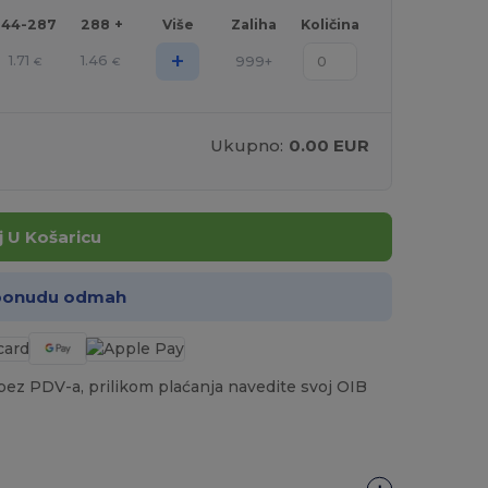
144-287
288 +
Više
Zaliha
Količina
+
1.71
1.46
999+
€
€
Ukupno:
0.00 EUR
 U Košaricu
 ponudu odmah
a bez PDV-a, prilikom plaćanja navedite svoj OIB