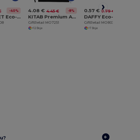
4.08 €
0.57 €
-40%
-8%
-29%
€
4.45 €
0.79 €
SUORA RPET Eco-Friendly Rectangular RPET Felt Keyring
KITAB Premium Adjustable Cotton Kitchen Multi-purpose Apron
DAFFY Eco-Friendly DAFFI Drawstring Bag 80gsm
508
GiftRetail MO7251
GiftRetail MO8031
+12 Boje
+7 Boje
ju?