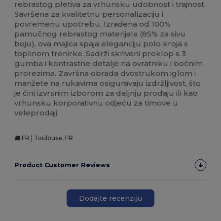
rebrastog pletiva za vrhunsku udobnost i trajnost.
Savršena za kvalitetnu personalizaciju i
povremenu upotrebu. Izrađena od 100%
pamučnog rebrastog materijala (85% za sivu
boju), ova majica spaja eleganciju polo kroja s
toplinom trenirke. Sadrži skriveni preklop s 3
gumba i kontrastne detalje na ovratniku i bočnim
prorezima. Završna obrada dvostrukom iglom i
manžete na rukavima osiguravaju izdržljivost, što
je čini izvrsnim izborom za daljnju prodaju ili kao
vrhunsku korporativnu odjeću za timove u
veleprodaji.
FR | Toulouse, FR
Product Customer Reviews
Dodajte recenziju