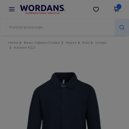
×
Aplikacija Wordans
Preuzmi app
Bolje cijene u aplikaciji!
Home
Basic Odjeća | Dodaci
Majice
Polo
Unisex
Kariban K221