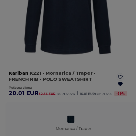
Kariban
K221
- Mornarica / Traper
-
FRENCH RIB - POLO SWEATSHIRT
Početna cijena
20.01 EUR
|
-
39
%
32.56 EUR
sa PDV-om.
16.01 EUR
Bez PDV-a
Mornarica / Traper