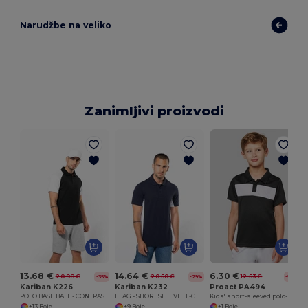
Narudžbe na veliko
Zanimljivi proizvodi
13.68 €
14.64 €
6.30 €
20.98 €
20.50 €
12.53 €
-35%
-29%
-50%
Kariban K226
Kariban K232
Proact PA494
POLO BASE BALL - CONTRAST POLO SHIRT
FLAG - SHORT SLEEVE BI-COLOUR POLO SHIRT
Kids' short-sleeved polo-shirt
+13 Boje
+9 Boje
+1 Boje