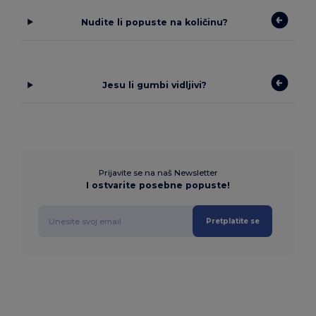
Nudite li popuste na količinu?
Jesu li gumbi vidljivi?
Prijavite se na naš Newsletter
I ostvarite posebne popuste!
Pretplatite se