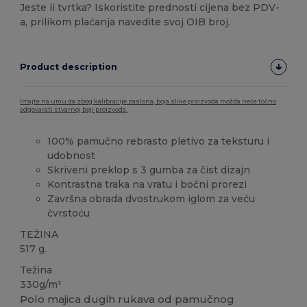
Jeste li tvrtka? Iskoristite prednosti cijena bez PDV-
a, prilikom plaćanja navedite svoj OIB broj.
Product description
Imajte na umu da zbog kalibracije zaslona, boja slike proizvoda možda neće točno
odgovarati stvarnoj boji proizvoda.
100% pamučno rebrasto pletivo za teksturu i
udobnost
Skriveni preklop s 3 gumba za čist dizajn
Kontrastna traka na vratu i bočni prorezi
Završna obrada dvostrukom iglom za veću
čvrstoću
TEŽINA
517 g.
Težina
330g/m²
Polo majica dugih rukava od pamučnog