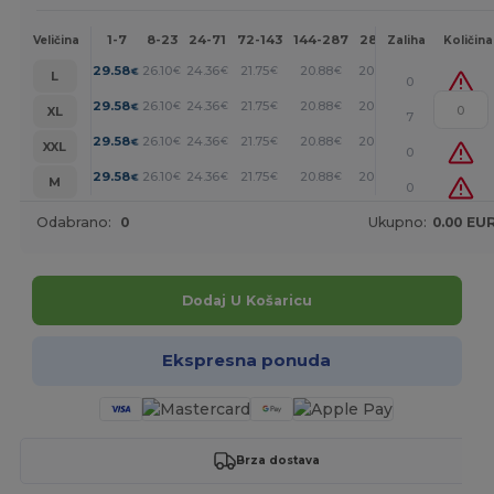
1-7
8-23
24-71
72-143
144-287
288 +
Više
Veličina
Zaliha
Količina
+
29.58
26.10
24.36
21.75
20.88
20.01
€
€
€
€
€
€
L
0
+
29.58
26.10
24.36
21.75
20.88
20.01
€
€
€
€
€
€
XL
7
+
29.58
26.10
24.36
21.75
20.88
20.01
€
€
€
€
€
€
XXL
0
+
29.58
26.10
24.36
21.75
20.88
20.01
€
€
€
€
€
€
M
0
Odabrano:
0
Ukupno:
0.00 EU
Dodaj U Košaricu
Ekspresna ponuda
Brza dostava